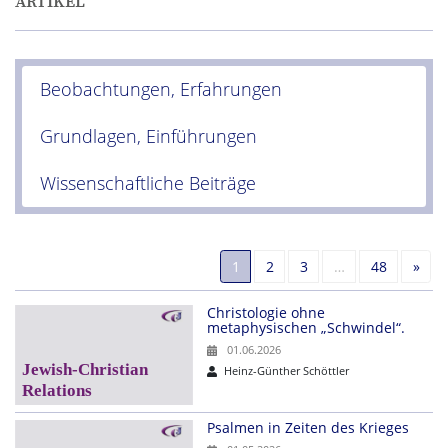
ARTIKEL
Beobachtungen, Erfahrungen
Grundlagen, Einführungen
Wissenschaftliche Beiträge
Näc
1
2
3
…
48
»
Christologie ohne
metaphysischen „Schwindel“.
01.06.2026
Heinz-Günther Schöttler
Psalmen in Zeiten des Krieges