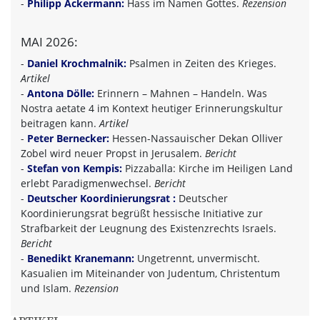
-
Philipp Ackermann:
Hass im Namen Gottes.
Rezension
MAI 2026:
-
Daniel Krochmalnik:
Psalmen in Zeiten des Krieges.
Artikel
-
Antona Dölle:
Erinnern – Mahnen – Handeln. Was
Nostra aetate 4 im Kontext heutiger Erinnerungskultur
beitragen kann.
Artikel
-
Peter Bernecker:
Hessen-Nassauischer Dekan Olliver
Zobel wird neuer Propst in Jerusalem.
Bericht
-
Stefan von Kempis:
Pizzaballa: Kirche im Heiligen Land
erlebt Paradigmenwechsel.
Bericht
-
Deutscher Koordinierungsrat :
Deutscher
Koordinierungsrat begrüßt hessische Initiative zur
Strafbarkeit der Leugnung des Existenzrechts Israels.
Bericht
-
Benedikt Kranemann:
Ungetrennt, unvermischt.
Kasualien im Miteinander von Judentum, Christentum
und Islam.
Rezension