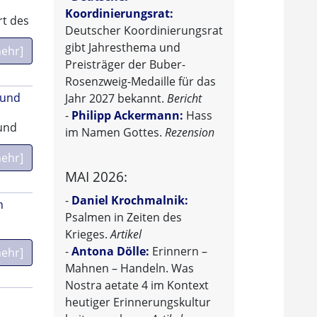
Koordinierungsrat:
rt des
Deutscher Koordinierungsrat
gibt Jahresthema und
ehr]
Preisträger der Buber-
Rosenzweig-Medaille für das
 und
Jahr 2027 bekannt.
Bericht
-
Philipp Ackermann:
Hass
und
im Namen Gottes.
Rezension
ehr]
MAI 2026:
-
Daniel Krochmalnik:
n
Psalmen in Zeiten des
Krieges.
Artikel
-
Antona Dölle:
Erinnern –
ehr]
Mahnen – Handeln. Was
Nostra aetate 4 im Kontext
heutiger Erinnerungskultur