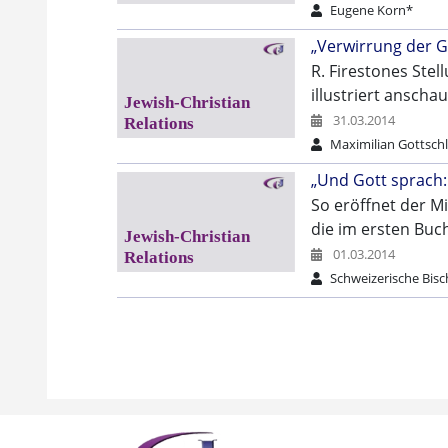
Eugene Korn*
„Verwirrung der Ge
R. Firestones Ste
illustriert ansch
31.03.2014
Maximilian Gottschl
„Und Gott sprach:
So eröffnet der M
die im ersten Buch
01.03.2014
Schweizerische Bis