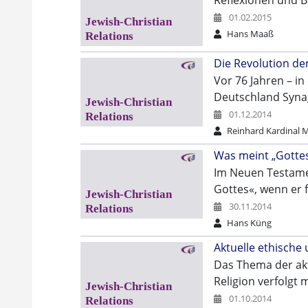
Reflexionen und 
01.02.2015
Hans Maaß
Die Revolution de
Vor 76 Jahren – i
Deutschland Syna
01.12.2014
Reinhard Kardinal 
Was meint „Gotte
Im Neuen Testamen
Gottes«, wenn er 
30.11.2014
Hans Küng
Aktuelle ethische
Das Thema der akt
Religion verfolgt
01.10.2014