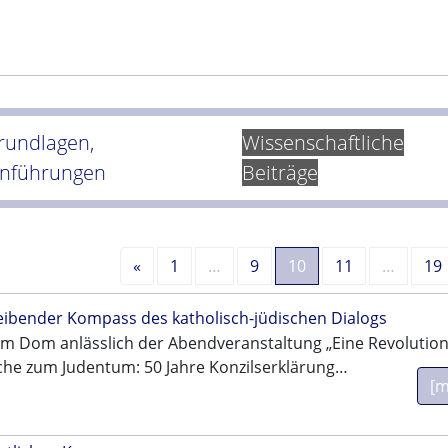
rundlagen,
Wissenschaftliche
inführungen
Beiträge
Vorherige
«
1
…
9
10
11
…
19
leibender Kompass des katholisch-jüdischen Dialogs
m Dom anlässlich der Abendveranstaltung „Eine Revolution
rche zum Judentum: 50 Jahre Konzilserklärung…
[m