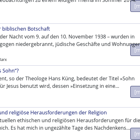
Beobachtungen zu einem leidigen Thema im Sommer 2014.
[m
r biblischen Botschaft
n der Nacht vom 9. auf den 10. November 1938 – wurden in
gogen niedergebrannt, jüdische Geschäfte und Wohnunge
[m
Marx
s Sohn“?
t, so der Theologe Hans Küng, bedeutet der Titel »Sohn
für Jesus benutzt wird, dessen »Einsetzung in eine…
[m
 und religiöse Herausforderungen der Religion
uellen ethischen und religiösen Herausforderungen für di
 mich. Es hat mich in ungezählte Tage des Nachdenkens…
[m