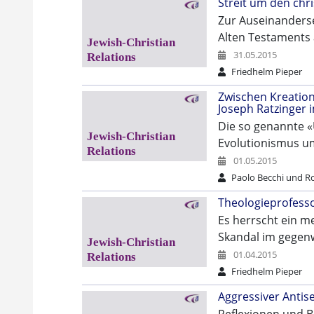
Streit um den chr
Zur Auseinanderse
Alten Testaments a
31.05.2015
Friedhelm Pieper
Zwischen Kreatio
Joseph Ratzinger i
Die so genannte «
Evolutionismus u
01.05.2015
Paolo Becchi und Ro
Theologieprofesso
Es herrscht ein 
Skandal im gegen
01.04.2015
Friedhelm Pieper
Aggressiver Antis