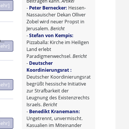
beitragen kann.
Artikel
ehr]
-
Peter Bernecker:
Hessen-
Nassauischer Dekan Olliver
Zobel wird neuer Propst in
Jerusalem.
Bericht
-
Stefan von Kempis:
n…
Pizzaballa: Kirche im Heiligen
ehr]
Land erlebt
Paradigmenwechsel.
Bericht
-
Deutscher
Koordinierungsrat :
Deutscher Koordinierungsrat
begrüßt hessische Initiative
ehr]
zur Strafbarkeit der
Leugnung des Existenzrechts
Israels.
Bericht
e
-
Benedikt Kranemann:
Ungetrennt, unvermischt.
ehr]
Kasualien im Miteinander