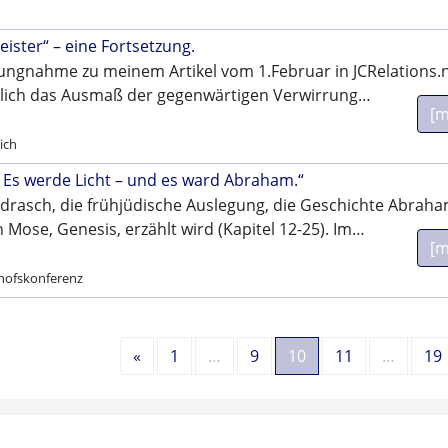
ister“ – eine Fortsetzung.
llungnahme zu meinem Artikel vom 1.Februar in JCRelations.
aulich das Ausmaß der gegenwärtigen Verwirrung…
[m
ich
 Es werde Licht – und es ward Abraham.“
idrasch, die frühjüdische Auslegung, die Geschichte Abraha
 Mose, Genesis, erzählt wird (Kapitel 12-25). Im…
[m
chofskonferenz
Vorherige
«
1
…
9
10
11
…
19