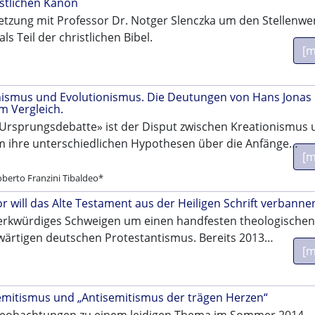
istlichen Kanon
tzung mit Professor Dr. Notger Slenczka um den Stellenwe
ls Teil der christlichen Bibel.
[m
nismus und Evolutionismus. Die Deutungen von Hans Jonas
m Vergleich.
Ursprungsdebatte» ist der Disput zwischen Kreationismus 
m ihre unterschiedlichen Hypothesen über die Anfänge…
[m
berto Franzini Tibaldeo*
r will das Alte Testament aus der Heiligen Schrift verbanne
merkwürdiges Schweigen um einen handfesten theologischen
wärtigen deutschen Protestantismus. Bereits 2013…
[m
emitismus und „Antisemitismus der trägen Herzen“