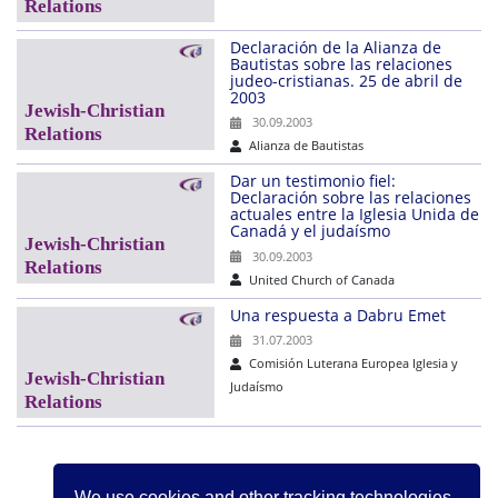
Declaración de la Alianza de
Bautistas sobre las relaciones
judeo-cristianas. 25 de abril de
2003
30.09.2003
Alianza de Bautistas
Dar un testimonio fiel:
Declaración sobre las relaciones
actuales entre la Iglesia Unida de
Canadá y el judaísmo
30.09.2003
United Church of Canada
Una respuesta a Dabru Emet
31.07.2003
Comisión Luterana Europea Iglesia y
Judaísmo
Sigu
1
2
»
We use cookies and other tracking technologies