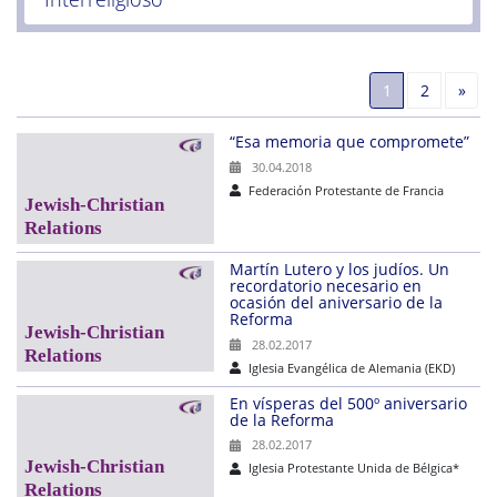
Sigu
1
2
»
“Esa memoria que compromete”
30.04.2018
Federación Protestante de Francia
Martín Lutero y los judíos. Un
recordatorio necesario en
ocasión del aniversario de la
Reforma
28.02.2017
Iglesia Evangélica de Alemania (EKD)
En vísperas del 500º aniversario
de la Reforma
28.02.2017
Iglesia Protestante Unida de Bélgica*