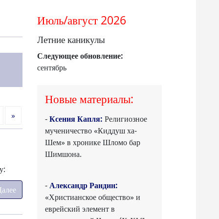
Июль/август 2026
Летние каникулы
Следующее обновление:
сентябрь
Новые материалы:
Далее
»
-
Ксения Капля:
Религиозное
мученичество «Киддуш ха-
Шем» в хронике Шломо бар
Шимшона.
у:
-
Александр Рандин:
Далее
«Христианское общество» и
еврейский элемент в