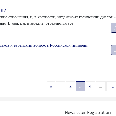
ОГА
кие отношения, и, в частности, иудейско-католический диалог –
ая. В ней, как в зеркале, отражаются все…
саков и еврейский вопрос в Российской империи
Назад
«
1
2
3
4
…
13
Newsletter Registration