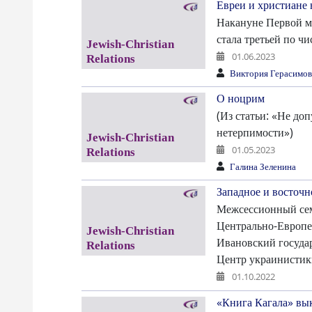
Евреи и христиане 
Накануне Первой м
стала третьей по ч
01.06.2023
Виктория Герасимов
О ноцрим
(Из статьи: «Не до
нетерпимости»)
01.05.2023
Галина Зеленина
Западное и восточн
Межсессионный сем
Центрально-Европе
Ивановский госуда
Центр украинисти
01.10.2022
«Книга Кагала» вык