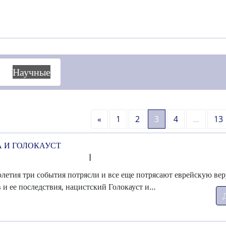
Научные
Назад
«
1
2
3
4
…
13
А И ГОЛОКАУСТ
I
олетия три события потрясли и все еще потрясают еврейскую вер
 и ее последствия, нацистский Голокауст и…