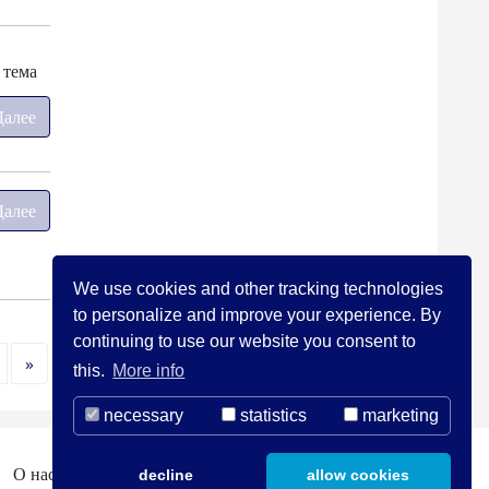
 тема
Далее
Далее
We use cookies and other tracking technologies
to personalize and improve your experience. By
continuing to use our website you consent to
Далее
»
this.
More info
necessary
statistics
marketing
О нас
Контакты
Правовые вопросы
decline
allow cookies