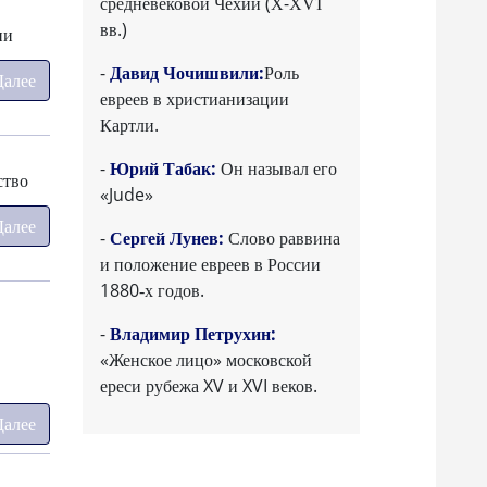
средневековой Чехии (Х-ХѴІ
вв.)
ии
-
Давид Чочишвили:
Роль
Далее
евреев в христианизации
Картли.
-
Юрий Табак:
Он называл его
ство
«Jude»
Далее
-
Сергей Лунев:
Слово раввина
и положение евреев в России
1880‑х годов.
-
Владимир Петрухин:
«Женское лицо» московской
ереси рубежа XV и XVI веков.
Далее