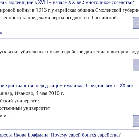
на Смоленщине в XVIII – начале ХХ вв.: многоликое соседство*
ировой войны в 1913 г.у еврейская община Смоленской губерн
исленности за пределами черты оседлости в Российской…
а
пуская на губительные пути»: еврейское движение и воспроизвод
ое христианство перед лицом иудаизма. Средние века – XX век
инар, Иваново, 4 мая 2010 г.
йский университет
рственный университет
ки и…
реста Якова Брафмана. Почему еврей боится еврейства?