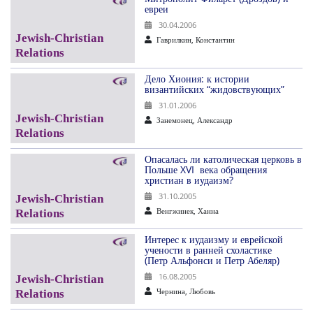
евреи
30.04.2006
Гаврилкин, Константин
Дело Хиония: к истории
византийских “жидовствующих”
31.01.2006
Занемонец, Александр
Опасалась ли католическая церковь в
Польше XVI века обращения
христиан в иудаизм?
31.10.2005
Венгжинек, Ханна
Интерес к иудаизму и еврейской
учености в ранней схоластике
(Петр Альфонси и Петр Абеляр)
16.08.2005
Чернина, Любовь