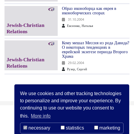
Образ иконоборца как еврея в
иконоборческих спорах
31.10.2004
Евсеенко, Наталья
Кому мешал Мессия из рода Давида?
О некоторых тенденциях в
еврейской экзегезе периода Второго
Храма
29.02.2004
Рузер, Сергей
Назад
Дале
«
1
…
10
11
12
13
»
We use cookies and other tracking technologies
to personalize and improve your experience. By
continuing to use our website you consent to
this.
More info
necessary
statistics
marketing