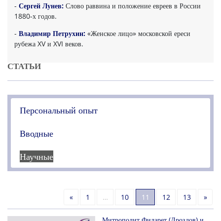
-
Сергей Лунев:
Слово раввина и положение евреев в России
1880‑х годов.
-
Владимир Петрухин:
«Женское лицо» московской ереси
рубежа XV и XVI веков.
СТАТЬИ
Персональный опыт
Вводные
Научные
Назад
Дале
«
1
…
10
11
12
13
»
Митрополит Филарет (Дроздов) и