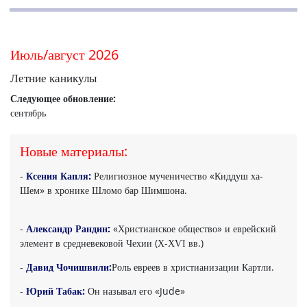
Июль/август 2026
Летние каникулы
Следующее обновление:
сентябрь
Новые материалы:
-
Ксения Капля:
Религиозное мученичество «Киддуш ха-
Шем» в хронике Шломо бар Шимшона.
-
Александр Рандин:
«Христианское общество» и еврейский
элемент в средневековой Чехии (Х-ХѴІ вв.)
-
Давид Чочишвили:
Роль евреев в христианизации Картли.
-
Юрий Табак:
Он называл его «Jude»