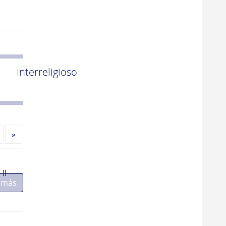
Interreligioso
Siguiente
»
II
 más