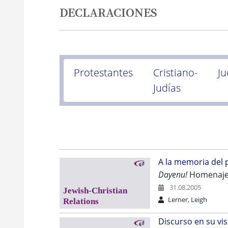
DECLARACIONES
Protestantes
Cristiano-
Ju
Judías
A la memoria del p
Dayenu!
Homenaje d
31.08.2005
Lerner, Leigh
Discurso en su vis