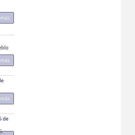
 más
eblo
 más
de
 más
5 de
5.