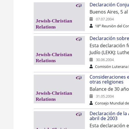
Declaración Conj
Buenos Aires, 5 al
07.07.2004
a
18
Reunión del Com
Declaración sobr
Esta declaración 
Judío (LEKKJ: Lut
30.06.2004
Comisión Luterana E
Consideraciones e
otras religiones
Balance de 30 años
31.05.2004
Consejo Mundial de 
Declaración de la 
abril de 2003
Esta declaración 