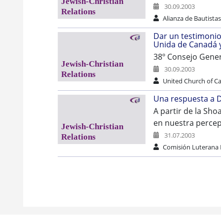
30.09.2003
Alianza de Bautista
Dar un testimonio 
Unida de Canadá y
38º Consejo Gener
30.09.2003
United Church of C
Una respuesta a 
A partir de la Sho
en nuestra percep
31.07.2003
Comisión Luterana 