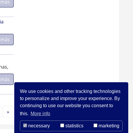
 más
ia
 más
nas,
 más
We use cookies and other tracking technologies
to personalize and improve your experience. By
continuing to use our website you consent to
Siguiente
»
this.
More info
necessary
statistics
marketing