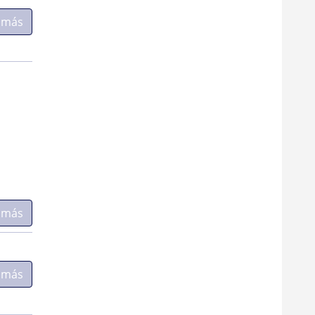
 más
 más
 más