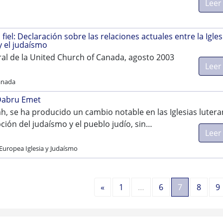
Leer
s
fiel: Declaración sobre las relaciones actuales entre la Igles
 el judaísmo
al de la United Church of Canada, agosto 2003
Leer
anada
Dabru Emet
ah, se ha producido un cambio notable en las Iglesias lutera
ción del judaísmo y el pueblo judío, sin…
Leer
Europea Iglesia y Judaísmo
Anterior
«
1
…
6
7
8
9