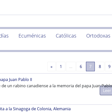
días
Ecuménicas
Católicas
Ortodoxas
Anterior
«
1
…
6
7
8
9
apa Juan Pablo II
e un rabino canadiense a la memoria del papa Juan Pablo 
Leer
ita a la Sinagoga de Colonia, Alemania