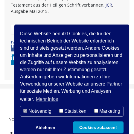
Testament aus der Heiligen Schrift verbannen,
JCR
,
Ausgabe Mai 2015.
zurück
Diese Website benutzt Cookies, die für den
technischen Betrieb der Website erforderlich
0
0
sind und stets gesetzt werden. Andere Cookies,
um Inhalte und Anzeigen zu personalisieren und
die Zugriffe auf unsere Website zu analysieren,
werden nur mit Ihrer Zustimmung gesetzt.
Außerdem geben wir Informationen zu Ihrer
Verwendung unserer Website an unsere Partner
für soziale Medien, Werbung und Analysen
weiter.
Mehr Infos
Notwendig
Statistiken
Marketing
Newsletter Registration
Über uns
Kontakt
Ablehnen
Cookies zulassen!
Impressum