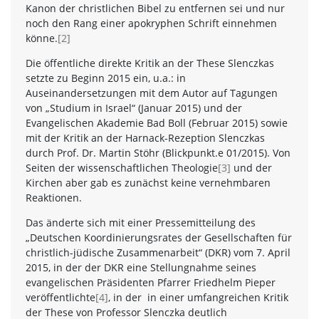
Kanon der christlichen Bibel zu entfernen sei und nur
noch den Rang einer apokryphen Schrift einnehmen
könne.
[2]
Die öffentliche direkte Kritik an der These Slenczkas
setzte zu Beginn 2015 ein, u.a.: in
Auseinandersetzungen mit dem Autor auf Tagungen
von „Studium in Israel“ (Januar 2015) und der
Evangelischen Akademie Bad Boll (Februar 2015) sowie
mit der Kritik an der Harnack-Rezeption Slenczkas
durch Prof. Dr. Martin Stöhr (Blickpunkt.e 01/2015). Von
Seiten der wissenschaftlichen Theologie
[3]
und der
Kirchen aber gab es zunächst keine vernehmbaren
Reaktionen.
Das änderte sich mit einer Pressemitteilung des
„Deutschen Koordinierungsrates der Gesellschaften für
christlich-jüdische Zusammenarbeit“ (DKR) vom 7. April
2015, in der der DKR eine Stellungnahme seines
evangelischen Präsidenten Pfarrer Friedhelm Pieper
veröffentlichte
[4]
, in der in einer umfangreichen Kritik
der These von Professor Slenczka deutlich