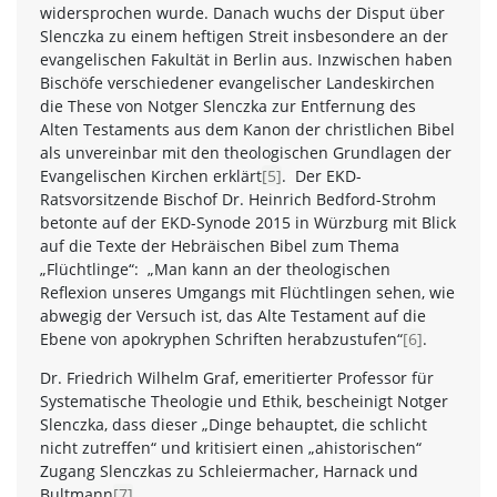
widersprochen wurde. Danach wuchs der Disput über
Slenczka zu einem heftigen Streit insbesondere an der
evangelischen Fakultät in Berlin aus. Inzwischen haben
Bischöfe verschiedener evangelischer Landeskirchen
die These von Notger Slenczka zur Entfernung des
Alten Testaments aus dem Kanon der christlichen Bibel
als unvereinbar mit den theologischen Grundlagen der
Evangelischen Kirchen erklärt
[5]
. Der EKD-
Ratsvorsitzende Bischof Dr. Heinrich Bedford-Strohm
betonte auf der EKD-Synode 2015 in Würzburg mit Blick
auf die Texte der Hebräischen Bibel zum Thema
„Flüchtlinge“: „Man kann an der theologischen
Reflexion unseres Umgangs mit Flüchtlingen sehen, wie
abwegig der Versuch ist, das Alte Testament auf die
Ebene von apokryphen Schriften herabzustufen“
[6]
.
Dr. Friedrich Wilhelm Graf, emeritierter Professor für
Systematische Theologie und Ethik, bescheinigt Notger
Slenczka, dass dieser „Dinge behauptet, die schlicht
nicht zutreffen“ und kritisiert einen „ahistorischen“
Zugang Slenczkas zu Schleiermacher, Harnack und
Bultmann
[7]
.