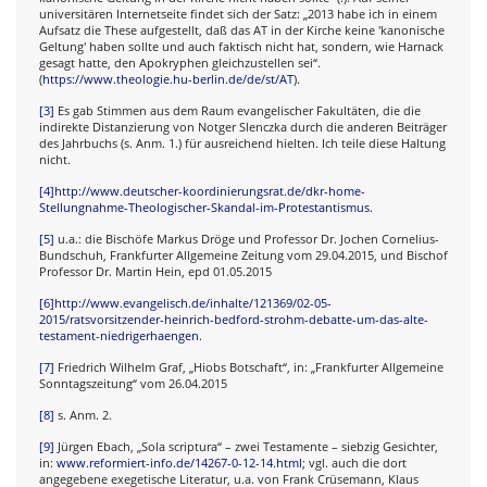
universitären Internetseite findet sich der Satz: „2013 habe ich in einem
Aufsatz die These aufgestellt, daß das AT in der Kirche keine 'kanonische
Geltung' haben sollte und auch faktisch nicht hat, sondern, wie Harnack
gesagt hatte, den Apokryphen gleichzustellen sei“.
(
https://www.theologie.hu-berlin.de/de/st/AT
).
[3]
Es gab Stimmen aus dem Raum evangelischer Fakultäten, die die
indirekte Distanzierung von Notger Slenczka durch die anderen Beiträger
des Jahrbuchs (s. Anm. 1.) für ausreichend hielten. Ich teile diese Haltung
nicht.
[4]
http://www.deutscher-koordinierungsrat.de/dkr-home-
Stellungnahme-Theologischer-Skandal-im-Protestantismus
.
[5]
u.a.: die Bischöfe Markus Dröge und Professor Dr. Jochen Cornelius-
Bundschuh, Frankfurter Allgemeine Zeitung vom 29.04.2015, und Bischof
Professor Dr. Martin Hein, epd 01.05.2015
[6]
http://www.evangelisch.de/inhalte/121369/02-05-
2015/ratsvorsitzender-heinrich-bedford-strohm-debatte-um-das-alte-
testament-niedrigerhaengen
.
[7]
Friedrich Wilhelm Graf, „Hiobs Botschaft“, in: „Frankfurter Allgemeine
Sonntagszeitung“ vom 26.04.2015
[8]
s. Anm. 2.
[9]
Jürgen Ebach, „Sola scriptura“ – zwei Testamente – siebzig Gesichter,
in:
www.reformiert-info.de/14267-0-12-14.html
; vgl. auch die dort
angegebene exegetische Literatur, u.a. von Frank Crüsemann, Klaus