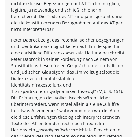
nicht-exklusive, Begegnungen mit AT Texten möglich,
legitim, ja notwendig und schließlich enorm
bereichernd. Die Texte des NT sind ja insgesamt ohne
die sie konstituierenden Bezugnahmen auf das AT gar
nicht interpretierbar.
Peter Dabrock zeigt das Potential solcher Begegnungen
und Identifikationsmöglichkeiten auf. Ein Beispiel für
eine christliche Differenz-bewusste Haltung beschreibt
Peter Dabrock in seiner Forderung nach „einem von
Substitutionsthesen freien Gespräch unter christlichen
und jüdischen Gläubigen“, das „im Vollzug selbst die
Dialektik von Identitätsstabilität,
Identitätsinfragestellung und
Transpartikulierungsdynamiken bezeugt“ (MJb, S. 151).
Die Erfahrungen des Volkes Israels wären sicher
überinterpretiert, wenn Israel allein als eine „Chiffre
für etwas Allgemeines“ wahrgenommen würde. Aber
die diese Erfahrungen theologisch interpretierenden
Texte des AT bieten dennoch nach Friedhelm
Hartenstein „
paradigmatisch
verdichtete Einsichten in
das 'Wesen' des sich seinem Volk helfend und rettend