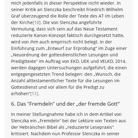
mich jedenfalls in dieser Perspektive nicht wieder. In
seiner Kritik an Slenczka beschreibt Friedrich Wilhelm
Graf überzeugend die Rolle der Texte des AT im Leben
der Kirche
[10]
. Die von Slenczka angeführte
Vermutung, dass sich sein auf das Neue Testament
reduzierte Kanon-Konzept faktisch durchgesetzt hätte,
wird von ihm auch empirisch nicht belegt. In der
Einführung zum „Entwurf zur Erprobung“ im Zuge einer
„Neuordnung der gottesdienstlichen Lesungen und
Predigttexte“ im Auftrag von EKD, UEK und VELKD, 2014,
werden dagegen Untersuchungen aufgeführt, die einen
entgegengesetzten Trend belegen: den „Wunsch, die
Anzahl alttestamentlicher Texte für die Lesungen im
Gottesdienst und vor allem für die Predigt zu
erhöhen“
[11]
.
6. Das "Fremdeln" und der „der fremde Gott“
In meiner Stellungnahme habe ich in dem Artikel von
Slenczka ein „Fremdeln“ bei der Lektüre von Texten aus
der Hebräischen Bibel als „reduzierte Lesepraxis“
kritisiert. Nachdem nun Professor Slenczka in seiner