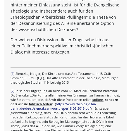
hinter meiner Einlassung steht: Ist für die Evangelische
Theologie und insbesondere auch für den
„Theologischen Arbeitskreis Pfullingen“ die These von
der Dekanonisierung des AT eine anerkannte Option
des wissenschaftlichen Diskurses?
Der weiteren Diskussion dieser Frage sehe ich aus
einer Teilnehmerperspektive im christlich-jüdischen
Dialog mit Interesse entgegen.
[1]
Slenczka, Notger, Die Kirche und das Alte Testament, in: E. Gräb-
Schmidt, R. Preul (Hg.), Das Alte Testament in der Theologie, Marburger
theologische Studien 119, Leipzig 2013
[2]
In seiner Entgegnung an mich vom 18. März 2015 schreibt Professor
Dr. Slenczka: „Die Pointe aller meiner Ausführungen zu Harnack ist nicht,
wie Sie vermuten, die, daß wir diese Positionen teilen
sollten
, sondern
daß wir sie
faktisch teilen
“. (
https://www.theologie.hu-
berlin.de/de/st/slenczkaantwortpieper18-03-2015.pdf
) - Es ist aber
gleichwohl eindeutig, dass Prof. Dr. Slenczka sehr wohl die Forderung
nach dem Entzug des Status der Kanonizität für die Hebräische Bibel
aufstellt: So beginnt sein Beitrag im Marburger Jahrbuch XXV mit der
These, „dass das AT in der Tat, wie Harnack vorgeschlagen hat, eine
kanonische Geltung in der Kirche nicht haben sollte“ (!). Auf seiner