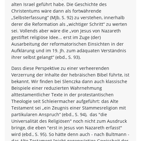
alten Israel geführt habe. Die Geschichte des
Christentums wäre dann als fortwährende
„Selbsterfassung“ (MJb, S. 92) zu verstehen, innerhalb
derer die Reformation als „wichtiger Schritt“ zu werten
sei. Vollends aber wäre die „von Jesus von Nazareth
gestiftet religiöse Idee... erst im Zuge (der)
Ausarbeitung der reformatorischen Einsichten in der
Aufklärung und im 19. Jh. zum adäquaten Verständnis
ihrer selbst gelangt“ (ebd., S. 93).
Dass diese Perspektive zu einer verheerenden
Verzerrung der Inhalte der hebräischen Bibel führte, ist
bekannt. Wir finden bei Slenczka dann auch klassische
Beispiele einer reduzierten Wahrnehmung
alttestamentlicher Texte in der protestantischen
Theologie seit Schleiermacher aufgeführt: das Alte
Testament sei „ein Zeugnis einer Stammesreligion mit
partikularen Anspruch“ (ebd., S. 94), das "die
Universalität des Religiösen" noch nicht zum Ausdruck
bringe, die eben "erst in Jesus von Nazareth erfasst"
wird (ebd., S. 95). So hätte denn auch - nach Bultmann -
das Alte Testament "nicht gegenwärtige Gewissheit der