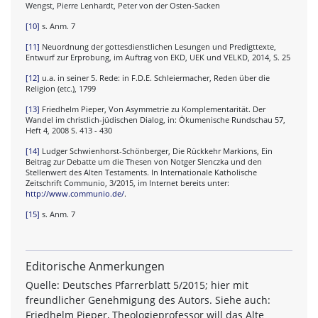
Wengst, Pierre Lenhardt, Peter von der Osten-Sacken
[10]
s. Anm. 7
[11]
Neuordnung der gottesdienstlichen Lesungen und Predigttexte,
Entwurf zur Erprobung, im Auftrag von EKD, UEK und VELKD, 2014, S. 25
[12]
u.a. in seiner 5. Rede: in F.D.E. Schleiermacher, Reden über die
Religion (etc.), 1799
[13]
Friedhelm Pieper, Von Asymmetrie zu Komplementarität. Der
Wandel im christlich-jüdischen Dialog, in: Ökumenische Rundschau 57,
Heft 4, 2008 S. 413 - 430
[14]
Ludger Schwienhorst-Schönberger, Die Rückkehr Markions, Ein
Beitrag zur Debatte um die Thesen von Notger Slenczka und den
Stellenwert des Alten Testaments. In Internationale Katholische
Zeitschrift Communio, 3/2015, im Internet bereits unter:
http://www.communio.de/
.
[15]
s. Anm. 7
Editorische Anmerkungen
Quelle: Deutsches Pfarrerblatt 5/2015; hier mit
freundlicher Genehmigung des Autors. Siehe auch:
Friedhelm Pieper, Theologieprofessor will das Alte