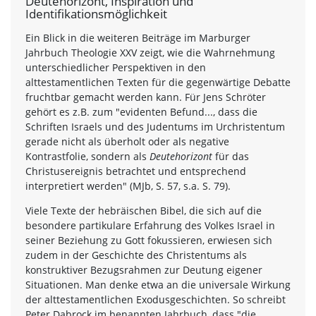
Deutehorizont, Inspiration und
Identifikationsmöglichkeit
Ein Blick in die weiteren Beiträge im Marburger
Jahrbuch Theologie XXV zeigt, wie die Wahrnehmung
unterschiedlicher Perspektiven in den
alttestamentlichen Texten für die gegenwärtige Debatte
fruchtbar gemacht werden kann. Für Jens Schröter
gehört es z.B. zum "evidenten Befund..., dass die
Schriften Israels und des Judentums im Urchristentum
gerade nicht als überholt oder als negative
Kontrastfolie, sondern als
Deutehorizont
für das
Christusereignis betrachtet und entsprechend
interpretiert werden" (MJb, S. 57, s.a. S. 79).
Viele Texte der hebräischen Bibel, die sich auf die
besondere partikulare Erfahrung des Volkes Israel in
seiner Beziehung zu Gott fokussieren, erwiesen sich
zudem in der Geschichte des Christentums als
konstruktiver Bezugsrahmen zur Deutung eigener
Situationen. Man denke etwa an die universale Wirkung
der alttestamentlichen Exodusgeschichten. So schreibt
Peter Dabrock im benannten Jahrbuch, dass "die