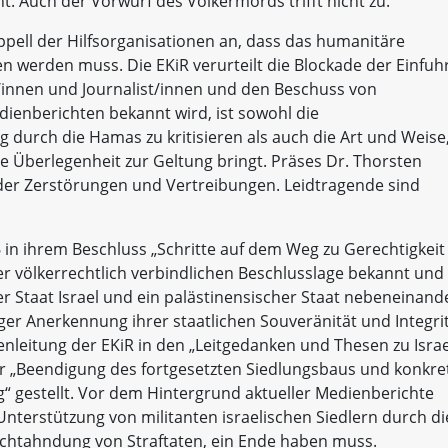
. Auch der Vorwurf des Völkermords trifft nicht zu.
ppell der Hilfsorganisationen an, dass das humanitäre
n werden muss. Die EKiR verurteilt die Blockade der Einfuh
fer/innen und Journalist/innen und den Beschuss von
enberichten bekannt wird, ist sowohl die
g durch die Hamas zu kritisieren als auch die Art und Weise
che Überlegenheit zur Geltung bringt. Präses Dr. Thorsten
, der Zerstörungen und Vertreibungen. Leidtragende sind
 in ihrem Beschluss „Schritte auf dem Weg zu Gerechtigkeit
der völkerrechtlich verbindlichen Beschlusslage bekannt und
der Staat Israel und ein palästinensischer Staat nebeneinand
ger Anerkennung ihrer staatlichen Souveränität und Integri
henleitung der EKiR in den „Leitgedanken und Thesen zu Israe
er „Beendigung des fortgesetzten Siedlungsbaus und konkre
gestellt. Vor dem Hintergrund aktueller Medienberichte
 Unterstützung von militanten israelischen Siedlern durch di
ichtahndung von Straftaten, ein Ende haben muss.