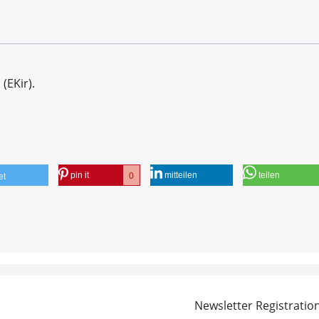
d
(EKir).
pin it
mitteilen
teilen
0
et
Newsletter Registratio