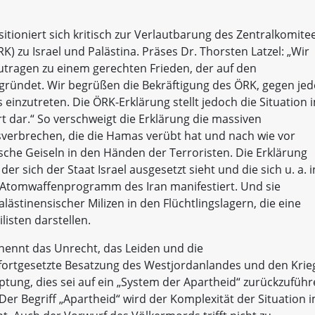
itioniert sich kritisch zur Verlautbarung des Zentralkomite
 zu Israel und Palästina. Präses Dr. Thorsten Latzel: „Wir
utragen zu einem gerechten Frieden, der auf den
ründet. Wir begrüßen die Bekräftigung des ÖRK, gegen jed
inzutreten. Die ÖRK-Erklärung stellt jedoch die Situation 
t dar.“ So verschweigt die Erklärung die massiven
erbrechen, die die Hamas verübt hat und nach wie vor
sche Geiseln in den Händen der Terroristen. Die Erklärung
er sich der Staat Israel ausgesetzt sieht und die sich u. a. i
Atomwaffenprogramm des Iran manifestiert. Und sie
lästinensischer Milizen in den Flüchtlingslagern, die eine
listen darstellen.
nennt das Unrecht, das Leiden und die
fortgesetzte Besatzung des Westjordanlandes und den Krie
ptung, dies sei auf ein „System der Apartheid“ zurückzuführ
 Der Begriff „Apartheid“ wird der Komplexität der Situation 