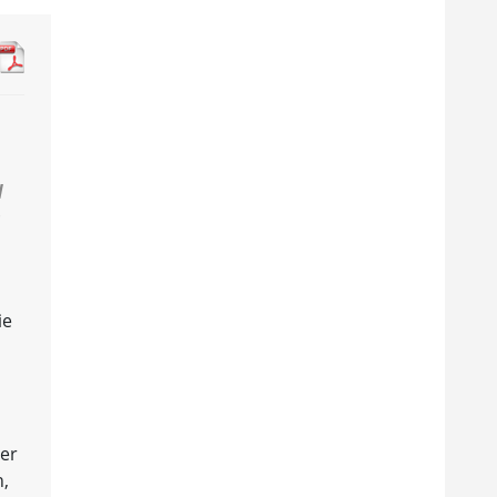
d
s
ie
der
n,