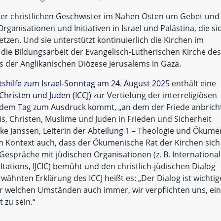
e der christlichen Geschwister im Nahen Osten um Gebet und
 Organisationen und Initiativen in Israel und Palästina, die si
tzen. Und sie unterstützt kontinuierlich die Kirchen im
 die Bildungsarbeit der Evangelisch-Lutherischen Kirche des
 der Anglikanischen Diözese Jerusalems in Gaza.
tshilfe zum Israel-Sonntag am 24. August 2025
enthält eine
Christen und Juden (ICCJ)
zur Vertiefung der interreligiösen
 dem Tag zum Ausdruck kommt, „an dem der Friede anbrich
is, Christen, Muslime und Juden in Frieden und Sicherheit
ke Janssen, Leiterin der Abteilung 1 – Theologie und Ökum
m Kontext auch, dass der Ökumenische Rat der Kirchen sich
spräche mit jüdischen Organisationen (z. B. International
tations, IJCIC) bemüht und den christlich-jüdischen Dialog
rwähnten Erklärung des ICCJ heißt es: „Der Dialog ist wichtig
r welchen Umständen auch immer, wir verpflichten uns, ein
 zu sein.“