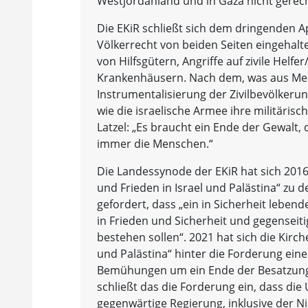
Westjordanland und in Gaza nicht gerecht
Die EKiR schließt sich dem dringenden A
Völkerrecht von beiden Seiten eingehalte
von Hilfsgütern, Angriffe auf zivile Hel
Krankenhäusern. Nach dem, was aus Medi
Instrumentalisierung der Zivilbevölkerun
wie die israelische Armee ihre militäris
Latzel: „Es braucht ein Ende der Gewalt
immer die Menschen.“
Die Landessynode der EKiR hat sich 2016
und Frieden in Israel und Palästina“ zu 
gefordert, dass „ein in Sicherheit leben
in Frieden und Sicherheit und gegenseiti
bestehen sollen“. 2021 hat sich die Kirc
und Palästina“ hinter die Forderung ein
Bemühungen um ein Ende der Besatzung“ 
schließt das die Forderung ein, dass die
gegenwärtige Regierung, inklusive der N