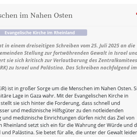
nschen im Nahen Osten
Evangelische Kirche im Rheinland
t in einem dreiseitigen Schreiben vom 25. Juli 2025 an die
Gemeinden Stellung zur fortwährenden Gewalt in Israel un
rt sie sich kritisch zur Verlautbarung des Zentralkomitee
K) zu Israel und Palästina. Das Schreiben nachfolgend im
KiR) ist in großer Sorge um die Menschen im Nahen Osten. S
täre Lage in Gaza wahr. Mit der Evangelischen Kirche in
ellt sie sich hinter die Forderung, dass schnell und
ser und medizinische Hilfsgüter zu den notleidenden
 und medizinische Einrichtungen dürfen nicht das Ziel von
im Rheinland setzt sich ein für die Wahrung der Würde und 
nd Palästina. Sie betet für alle, die unter der Gewalt leide