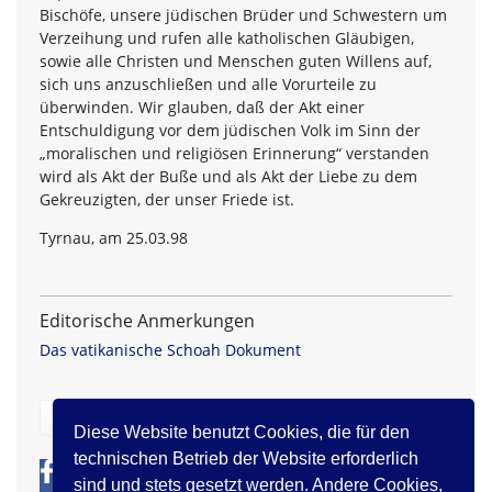
Bischöfe, unsere jüdischen Brüder und Schwestern um
Verzeihung und rufen alle katholischen Gläubigen,
sowie alle Christen und Menschen guten Willens auf,
sich uns anzuschließen und alle Vorurteile zu
überwinden. Wir glauben, daß der Akt einer
Entschuldigung vor dem jüdischen Volk im Sinn der
„moralischen und religiösen Erinnerung“ verstanden
wird als Akt der Buße und als Akt der Liebe zu dem
Gekreuzigten, der unser Friede ist.
Tyrnau, am 25.03.98
Editorische Anmerkungen
Das vatikanische Schoah Dokument
zurück
Diese Website benutzt Cookies, die für den
technischen Betrieb der Website erforderlich
0
0
sind und stets gesetzt werden. Andere Cookies,