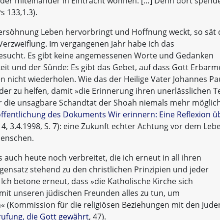
üder miteinander in Eintracht wohnen. […] Denn dort spend
s 133,1.3).
ersöhnung Leben hervorbringt und Hoffnung weckt, so sät 
Verzweiflung. Im vergangenen Jahr habe ich das
besucht. Es gibt keine angemessenen Worte und Gedanken
it und der Sünde: Es gibt das Gebet, auf dass Gott Erbar
 nicht wiederholen. Wie das der Heilige Vater Johannes Pa
nder zu helfen, damit »die Erinnerung ihren unerlässlichen Te
der die unsagbare Schandtat der Shoah niemals mehr möglic
öffentlichung des Dokuments Wir erinnern: Eine Reflexion ü
. 14, 3.4.1998, S. 7): eine Zukunft echter Achtung vor dem Leb
Menschen.
 auch heute noch verbreitet, die ich erneut in all ihren
nsatz stehend zu den christlichen Prinzipien und jeder
 Ich betone erneut, dass »die Katholische Kirche sich
mit unseren jüdischen Freunden alles zu tun, um
(Kommission für die religiösen Beziehungen mit den Jude
ufung, die Gott gewährt
, 47).