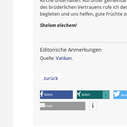
Kirche unterhalten. Auf unser gemeins
des brüderlichen Vertrauens rufe ich de
begleiten und uns helfen, gute Früchte z
Shalom alechem!
Editorische Anmerkungen
Quelle:
Vatikan
.
zurück
teilen
teilen
0
twe
mail