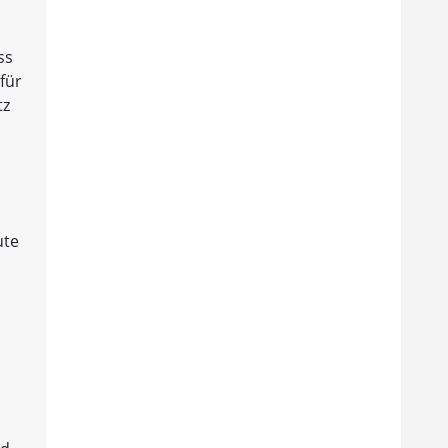
ss
für
tz
ute