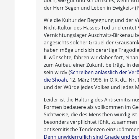
doch, wie gut und schön ist es, wenn Br
der Herr Segen und Leben in Ewigkeit« (P
Wie die Kultur der Begegnung und der V
Nicht-Kultur des Hasses Tod und erntet 
Vernichtungslager Auschwitz-Birkenau 
angesichts solcher Gräuel der Grausamke
haben möge und sich derartige Tragödien
II. wünschte, fahren wir daher fort, eina
zum Aufbau einer Zukunft beiträgt, in 
sein wird« (
Schreiben anlässlich der Ver
die Shoah
, 12. März 1998, in O.R. dt., Nr
und der Würde jedes Volkes und jedes 
Leider ist die Haltung des Antisemitismus
Formen bedauere als vollkommen im Gege
Sichtweise, die des Menschen würdig ist.
besonders verpflichtet fühlt, zusammen 
antisemitische Tendenzen einzudämmen« 
Denn unwiderruflich sind Gnade und Ber