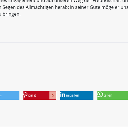
ames Engagement und auf unseren Weg der Freundschaft u
n Segen des Allmächtigen herab: In seiner Güte möge er un
u bringen.
pin it
mitteilen
teilen
0
et