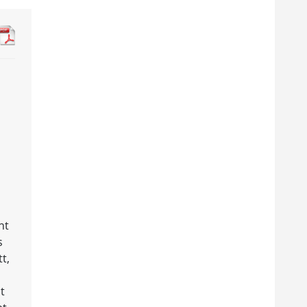
ht
s
t,
t