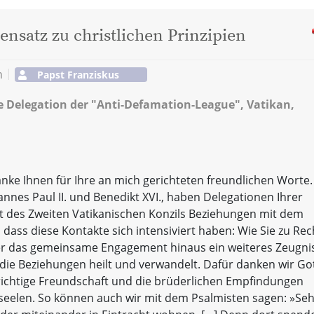
ensatz zu christlichen Prinzipien
h
Papst Franziskus
e Delegation der "Anti-Defamation-League", Vatikan,
anke Ihnen für Ihre an mich gerichteten freundlichen Worte.
annes Paul II. und Benedikt XVI., haben Delegationen Ihrer
it des Zweiten Vatikanischen Konzils Beziehungen mit dem
, dass diese Kontakte sich intensiviert haben: Wie Sie zu Rec
er das gemeinsame Engagement hinaus ein weiteres Zeugni
ie Beziehungen heilt und verwandelt. Dafür danken wir Got
ufrichtige Freundschaft und die brüderlichen Empfindungen
eseelen. So können auch wir mit dem Psalmisten sagen: »Seh