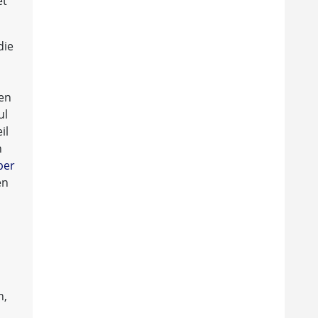
et
die
men
ul
il
h
ber
en
n,