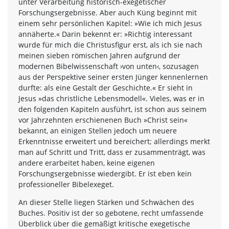
unter Verarbeitung historisch-exegetischer
Forschungsergebnisse. Aber auch Küng beginnt mit
einem sehr persönlichen Kapitel: »Wie ich mich Jesus
annäherte.« Darin bekennt er: »Richtig interessant
wurde für mich die Christusfigur erst, als ich sie nach
meinen sieben römischen Jahren aufgrund der
modernen Bibelwissenschaft ›von unten‹, sozusagen
aus der Perspektive seiner ersten Jünger kennenlernen
durfte: als eine Gestalt der Geschichte.« Er sieht in
Jesus »das christliche Lebensmodell«. Vieles, was er in
den folgenden Kapiteln ausführt, ist schon aus seinem
vor Jahrzehnten erschienenen Buch »Christ sein«
bekannt, an einigen Stellen jedoch um neuere
Erkenntnisse erweitert und bereichert; allerdings merkt
man auf Schritt und Tritt, dass er zusammenträgt, was
andere erarbeitet haben, keine eigenen
Forschungsergebnisse wiedergibt. Er ist eben kein
professioneller Bibelexeget.
An dieser Stelle liegen Stärken und Schwächen des
Buches. Positiv ist der so gebotene, recht umfassende
Überblick über die gemäßigt kritische exegetische