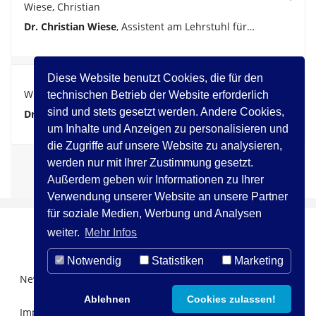
Wiese, Christian
Dr. Christian Wiese
, Assistent am Lehrstuhl für…
Diese Website benutzt Cookies, die für den
Autoren
|
Wunder, Bernhard
technischen Betrieb der Website erforderlich
sind und stets gesetzt werden. Andere Cookies,
Dr. Bernhard Wunder
ist wissenschaftlicher…
um Inhalte und Anzeigen zu personalisieren und
die Zugriffe auf unsere Website zu analysieren,
werden nur mit Ihrer Zustimmung gesetzt.
Außerdem geben wir Informationen zu Ihrer
Vorherige
Näc
«
1
…
4
5
6
»
Verwendung unserer Website an unsere Partner
für soziale Medien, Werbung und Analysen
weiter.
Mehr Infos
Notwendig
Statistiken
Marketing
Newsletter Registration
Über uns
Kontakt
Ablehnen
Cookies zulassen!
Impressum