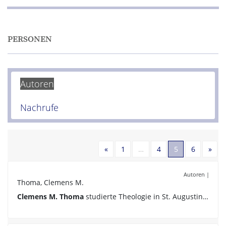
PERSONEN
Autoren
Nachrufe
Vorherige
Näc
«
1
…
4
5
6
»
Autoren
|
Thoma, Clemens M.
Clemens M. Thoma
studierte Theologie in St. Augustin…