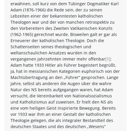
erwähnen, soll kurz von dem Tübinger Dogmatiker Karl
Adam (1876-1966) die Rede sein, der zu seinen
Lebzeiten einer der bekanntesten katholischen
Theologen war und der von manchen retrospektiv zu
den Vorbereitern des Zweiten Vatikanischen Konzils
(1962-1965) gerechnet wurde. Bisweilen galt er gar als
Erneuerer der katholischen Theologie. Doch die
Schattenseiten seines theologischen und
weltanschaulichen Ansatzes wurden in den
vergangenen Jahrzehnten immer mehr offenbar
[1]
:
Adam hatte 1933 Hitler als Führer begeistert begrüßt,
ja, hat in messianischen Kategorien euphorisch von der
Machtübertragung an den „Führer“ gesprochen. Lange
Jahre, selbst als anderen die Augen über die wahre
Natur des NS bereits aufgegangen waren, hat Adam
versucht, die Vereinbarkeit von Nationalsozialismus
und Katholizismus auf zuweisen. Er hielt den NS als
eine vom heiligen Geist inspirierte Bewegung. Bereits
vor 1933 war ihm an einer Gestalt der katholischen
Theologie gelegen, die als integraler Bestandteil des
deutschen Staates und des deutschen „Wesens“