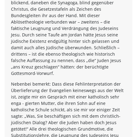
blickend, daneben die Synagoga, blind gegenüber
Christus, die Gesetzestafeln als Zeichen des
Bundesgleiten ihr aus der Hand. Mit dieser
Ablösetheologie verbunden war – zweitens – die
faktische Leugnung und Verdrängung des Judeseins
Jesu. Durch seine Taufe am Jordan hätte Jesus seine
jüdische Existenz endgültig hinter sich gelassen und
damit auch alles Jüdische überwunden. Schließlich –
drittens – ist die ebenso theologisch wie historisch
falsche Auffassung zu nennen, dass „die“ Juden Jesus
„ans Kreuz geschlagen“ hätten: der berüchtigte
Gottesmord-Vorwurf.
Nebenbei bemerkt: Dass diese Fehlinterpretation der
Überlieferung der Evangelien keineswegs aus der Welt
ist, zeigte mir ein Gespräch mit einer katholisch sehr
enga - gierten Mutter, die ihren Sohn auf eine
katholische Schule schickt, als sie mir vor einiger Zeit
sagte: „Was, Sie beschäftigen sich mit dem christlich-
jüdischen Dialog? Aber die Juden haben doch Jesus
getötet!“ Alle drei theologischen Grundmotive, die
Substitutionslehre, die Leugnung des Judeseins Jesu