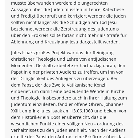
musste überwunden werden; die ungerechten
Aussagen über die Juden mussten in Lehre, Katechese
und Predigt überprüft und korrigiert werden; die Juden
sollten nicht länger als die Schuldigen am Tod Jesu
bezeichnet werden; die Zerstreuung des Judentums
über den Erdkreis sollte fortan nicht mehr als Strafe für
Ablehnung und Kreuzigung Jesu dargestellt werden.
Jules Isaaks großes Projekt war das der Reinigung
christlicher Theologie und Lehre von antijüdischen
Momenten. Deshalb arbeitete er hartnäckig daran, den
Papst in einer privaten Audienz zu treffen, um ihn von
der Dringlichkeit des Anliegens zu überzeugen. Bei
dem Papst, der das Zweite Vatikanische Konzil
einberief, um damit eine bedeutende Wende in Kirche
und Theologie, insbesondere auch in ihrer Haltung zum
Judentum einzuleiten, fand er offene Ohren. Johannes
XXIII. empfing Jules Isaak am 13.06.1960 und bekam von
dem Historiker ein Dossier überreicht, das die
wesentlichen Punkte einer völligen Neu - ordnung des
Verhältnisses zu den Juden ent hielt. Nach der Audienz
erteilte der Papst den Auftrag, eine Erklärung über das