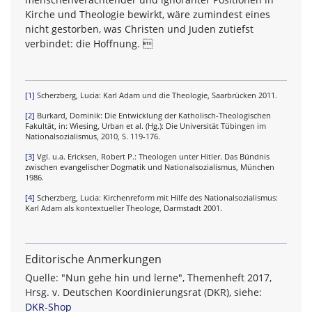
Kirche und Theologie bewirkt, wäre zumindest eines
nicht gestorben, was Christen und Juden zutiefst
verbindet: die Hoffnung. 
[1]
Scherzberg, Lucia: Karl Adam und die Theologie, Saarbrücken 2011.
[2]
Burkard, Dominik: Die Entwicklung der Katholisch-Theologischen
Fakultät, in: Wiesing, Urban et al. (Hg.): Die Universität Tübingen im
Nationalsozialismus, 2010, S. 119-176.
[3]
Vgl. u.a. Ericksen, Robert P.: Theologen unter Hitler. Das Bündnis
zwischen evangelischer Dogmatik und Nationalsozialismus, München
1986.
[4]
Scherzberg, Lucia: Kirchenreform mit Hilfe des Nationalsozialismus:
Karl Adam als kontextueller Theologe, Darmstadt 2001.
Editorische Anmerkungen
Quelle: "Nun gehe hin und lerne", Themenheft 2017,
Hrsg. v. Deutschen Koordinierungsrat (DKR), siehe:
DKR-Shop