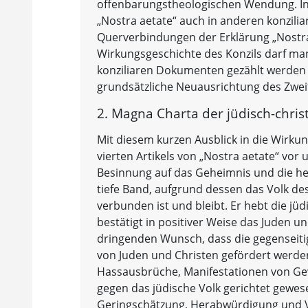
offenbarungstheologischen Wendung. In
„Nostra aetate“ auch in anderen konzil
Querverbindungen der Erklärung „Nostra a
Wirkungsgeschichte des Konzils darf man
konziliaren Dokumenten gezählt werden d
grundsätzliche Neuausrichtung des Zwei
2. Magna Charta der jüdisch-chri
Mit diesem kurzen Ausblick in die Wirkun
vierten Artikels von „Nostra aetate“ vor 
Besinnung auf das Geheimnis und die hei
tiefe Band, aufgrund dessen das Volk 
verbunden ist und bleibt. Er hebt die jü
bestätigt in positiver Weise das Juden u
dringenden Wunsch, dass die gegenseiti
von Juden und Christen gefördert werden
Hassausbrüche, Manifestationen von Gewa
gegen das jüdische Volk gerichtet gewese
Geringschätzung, Herabwürdigung und 