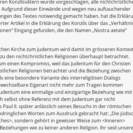
ren Konzilsvätern wurde vorgeschlagen, alle nichtchristlich
n. Aufgrund dieser Einwände und wegen neu auftauchender
tungen des Textes notwendig gemacht haben, hat die Erklär
erter Artikel in die Erklärung des Konzils über das „Verhältni
igionen“ Eingang gefunden, die den Namen „Nostra aetate“
ischen Kirche zum Judentum wird damit im grösseren Kontex
zu den nichtchristlichen Religionen überhaupt betrachtet.
 um einen Kompromiss, weil das Judentum für den Christen
ristlichen Religionen betrachtet und die Beziehung zwischen
s eine besondere Variante des interreligiösen Dialogs
nverwechselbare Eigenart nicht mehr zum Tragen kommen
Judentum eine einmalige und einzigartige Beziehung wie mit
ich selbst ohne Referenz mit dem Judentum gar nicht
s Paul II. später anlässlich seines Besuchs in der römischen
ndringlichen Worten zum Ausdruck gebracht hat: „Die jüdis
liches>, sondern gehört in gewisser Weise zum <Inneren>
 Beziehungen wie zu keiner anderen Religion. Ihr seid unser