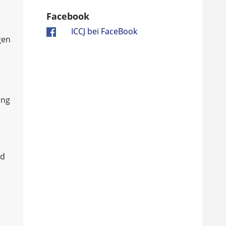
Facebook
ICCJ bei FaceBook
gen
e
,
ung
nd