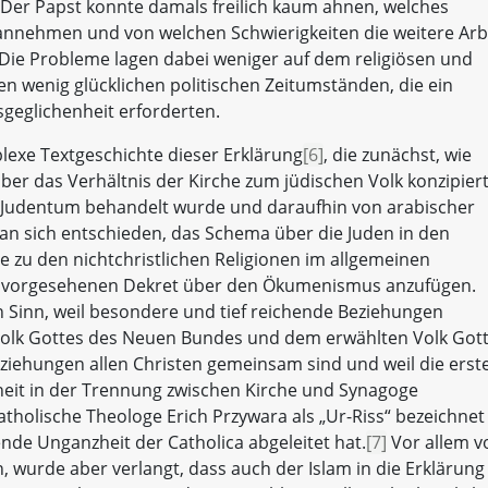
 Der Papst konnte damals freilich kaum ahnen, welches
 annehmen und von welchen Schwierigkeiten die weitere Arb
e. Die Probleme lagen dabei weniger auf dem religiösen und
en wenig glücklichen politischen Zeitumständen, die ein
geglichenheit erforderten.
plexe Textgeschichte dieser Erklärung
[6]
, die zunächst, wie
er das Verhältnis der Kirche zum jüdischen Volk konzipier
as Judentum behandelt wurde und daraufhin von arabischer
man sich entschieden, das Schema über die Juden in den
e zu den nichtchristlichen Religionen im allgemeinen
em vorgesehenen Dekret über den Ökumenismus anzufügen.
 Sinn, weil besondere und tief reichende Beziehungen
Volk Gottes des Neuen Bundes und dem erwählten Volk Got
ziehungen allen Christen gemeinsam sind und weil die erst
heit in der Trennung zwischen Kirche und Synagoge
olische Theologe Erich Przywara als „Ur-Riss“ bezeichnet
ende Unganzheit der Catholica abgeleitet hat.
[7]
Vor allem v
, wurde aber verlangt, dass auch der Islam in die Erklärung