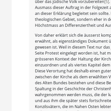
über das jüdische Volk vorzubereiten
[5]
.
Ausmass dieser Auftrag in der Folgezeit
an dieser Erklärung begleitet sein sollt
theologischen Gebiet, sondern eher in d
Höchstmass an Differenziertheit und Aus
Von daher erklärt sich die äusserst kom
erwähnt, als eigenständiges Dokument üb
gewesen ist. Weil in diesem Text nur d
Seite Protest eingelegt worden ist, hat 
grösseren Kontext der Haltung der Kirch
einzuordnen und als viertes Kapitel d
Diese Verortung hat deshalb einen guten
zwischen der Kirche als dem erwählten 
des Alten Bundes bestehen und diese Be
Spaltung in der Geschichte der Christen
wahrgenommen werden muss, die der kath
und aus ihm die später stets fortschreit
Konzilsvätern, die im Nahen Osten lebten