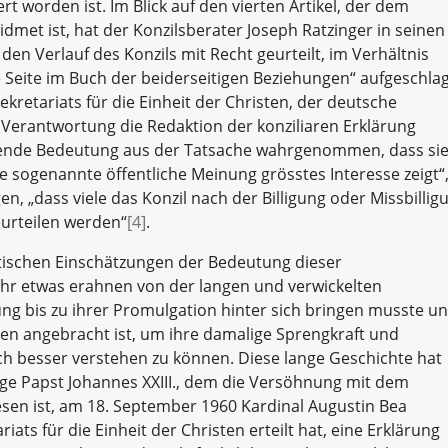
t worden ist. Im Blick auf den vierten Artikel, der dem
met ist, hat der Konzilsberater Joseph Ratzinger in seinen
en Verlauf des Konzils mit Recht geurteilt, im Verhältnis
ue Seite im Buch der beiderseitigen Beziehungen“ aufgeschla
ekretariats für die Einheit der Christen, der deutsche
n Verantwortung die Redaktion der konziliaren Erklärung
egende Bedeutung aus der Tatsache wahrgenommen, dass si
e sogenannte öffentliche Meinung grösstes Interesse zeigt“
, „dass viele das Konzil nach der Billigung oder Missbillig
urteilen werden“
[4]
.
stischen Einschätzungen der Bedeutung dieser
ehr etwas erahnen von der langen und verwickelten
ung bis zu ihrer Promulgation hinter sich bringen musste u
ren angebracht ist, um ihre damalige Sprengkraft und
ch besser verstehen zu können. Diese lange Geschichte hat
ge Papst Johannes XXIII., dem die Versöhnung mit dem
sen ist, am 18. September 1960 Kardinal Augustin Bea
ats für die Einheit der Christen erteilt hat, eine Erklärung