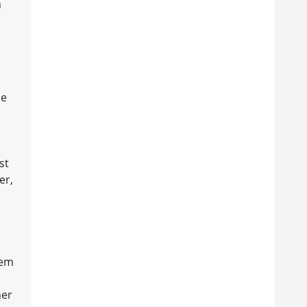
m
se
st
er,
dem
ner