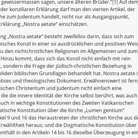
 gewissermassen sagen, unsere älteren Brüder.“
[9]
Auf de
er konziliaren Erklärung darf man den vierten Artikel, der
che zum Judentum handelt, nicht nur als Ausgangspunkt,
rklärung „Nostra aetate“ einschätzen.
g „Nostra aetate“ besteht zweifellos darin, dass sich zum
isches Konzil in einer so ausdrücklichen und positiven Wei
zu den nichtchristlichen Religionen im Allgemeinen und zum
inzu kommt, dass sich das Konzil nicht einfach mit rein
 sondern die Frage der jüdisch-christlichen Beziehung in
liden biblischen Grundlagen behandelt hat. Nostra aetate i
igiöses und theologisches Dokument. Erwähnenswert ist fern
wischen Christentum und Judentum nicht einfach eine
die die innere Identität der Kirche selbst berührt, was auch
uch in wichtige Konstitutionen des Zweiten Vatikanischen
atische Konstitution über die Kirche „Lumen gentium“
tikel 9 und 16 das Heraustreten der christlichen Kirche aus 
Erwähltheit heraus; und die Dogmatische Konstitution über
nthält in den Artikeln 14 bis 16 dieselbe Überzeugung in ei