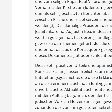
und vom seligen Papst Paul VI. promulgier
Verhältnis der Kirche zum Judentum gewid
damals sehr geschätzten Berichten über d
zwischen Kirche und Israel sei „eine ne
worden
[3]
. Der damalige Präsident des S
Jesuitenkardinal Augustin Bea, in desse
weithin gelegen hat, hat deren grundl
gewiss zu den Themen gehört, „für die di
und er hat daraus die Konsequenz gezogen
dieses Dokumentes gut oder schlecht be
Diese sehr positiven Urteile und optimi
Konzilserklärung lassen freilich kaum m
Entstehungsgeschichte, die diese Erklär
an die zu erinnern auch nach fünfzig Jah
unverbrauchte Aktualität auch heute no
mit dem Auftrag begonnen, den der heili
jüdischen Volk ein Herzensanliegen gewe
zuhanden des von ihm geleiteten Sekretari