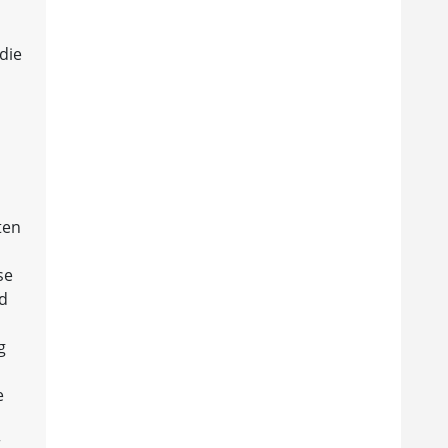
die
ten
se
nd
g
e
r