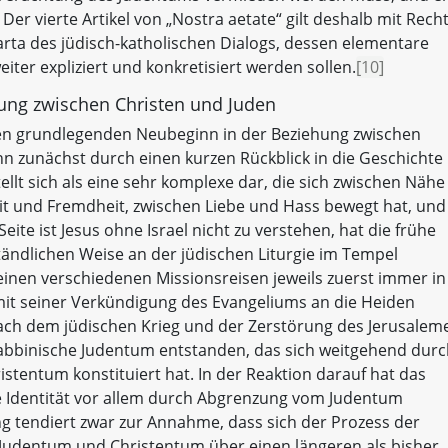
Der vierte Artikel von „Nostra aetate“ gilt deshalb mit Rech
a des jüdisch-katholischen Dialogs, dessen elementare
ter expliziert und konkretisiert werden sollen.
[10]
hung zwischen Christen und Juden
inen grundlegenden Neubeginn in der Beziehung zwischen
n zunächst durch einen kurzen Rückblick in die Geschichte
ellt sich als eine sehr komplexe dar, die sich zwischen Nähe
it und Fremdheit, zwischen Liebe und Hass bewegt hat, und
eite ist Jesus ohne Israel nicht zu verstehen, hat die frühe
tändlichen Weise an der jüdischen Liturgie im Tempel
inen verschiedenen Missionsreisen jeweils zuerst immer in
mit seiner Verkündigung des Evangeliums an die Heiden
nach dem jüdischen Krieg und der Zerstörung des Jerusalem
rabbinische Judentum entstanden, das sich weitgehend dur
tentum konstituiert hat. In der Reaktion darauf hat das
ge Identität vor allem durch Abgrenzung vom Judentum
g tendiert zwar zur Annahme, dass sich der Prozess der
udentum und Christentum über einen längeren als bisher