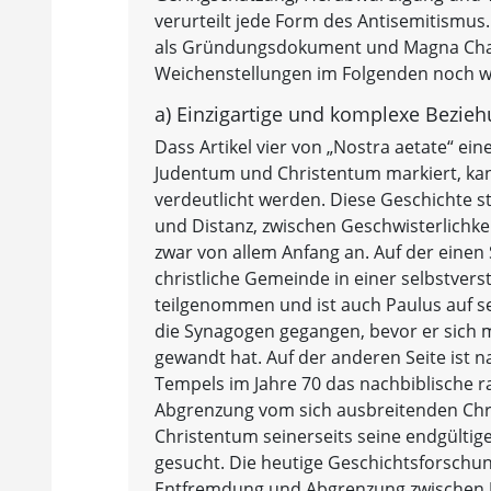
verurteilt jede Form des Antisemitismus. 
als Gründungsdokument und Magna Chart
Weichenstellungen im Folgenden noch wei
a) Einzigartige und komplexe Bezie
Dass Artikel vier von „Nostra aetate“ e
Judentum und Christentum markiert, kan
verdeutlicht werden. Diese Geschichte st
und Distanz, zwischen Geschwisterlichke
zwar von allem Anfang an. Auf der einen S
christliche Gemeinde in einer selbstvers
teilgenommen und ist auch Paulus auf se
die Synagogen gegangen, bevor er sich 
gewandt hat. Auf der anderen Seite ist 
Tempels im Jahre 70 das nachbiblische 
Abgrenzung vom sich ausbreitenden Chris
Christentum seinerseits seine endgülti
gesucht. Die heutige Geschichtsforschun
Entfremdung und Abgrenzung zwischen J