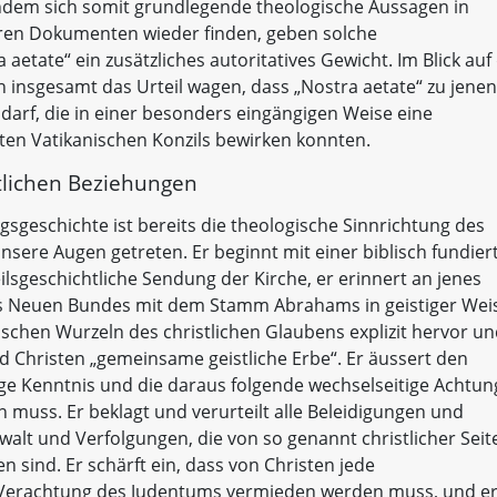
dem sich somit grundlegende theologische Aussagen in
iaren Dokumenten wieder finden, geben solche
etate“ ein zusätzliches autoritatives Gewicht. Im Blick auf 
 insgesamt das Urteil wagen, dass „Nostra aetate“ zu jenen
arf, die in einer besonders eingängigen Weise eine
ten Vatikanischen Konzils bewirken konnten.
stlichen Beziehungen
gsgeschichte ist bereits die theologische Sinnrichtung des
unsere Augen getreten. Er beginnt mit einer biblisch fundier
lsgeschichtliche Sendung der Kirche, er erinnert an jenes
des Neuen Bundes mit dem Stamm Abrahams in geistiger Wei
dischen Wurzeln des christlichen Glaubens explizit hervor u
nd Christen „gemeinsame geistliche Erbe“. Er äussert den
ge Kenntnis und die daraus folgende wechselseitige Achtun
 muss. Er beklagt und verurteilt alle Beleidigungen und
lt und Verfolgungen, die von so genannt christlicher Seit
n sind. Er schärft ein, dass von Christen jede
Verachtung des Judentums vermieden werden muss, und e