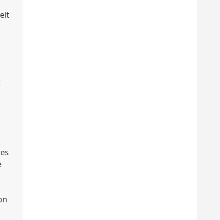
eit
t
tes
e
on