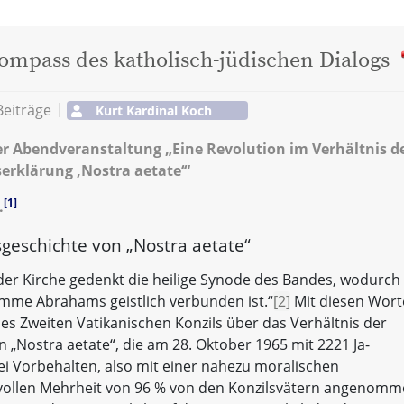
Kompass des katholisch-jüdischen Dialogs
Beiträge
Kurt Kardinal Koch
r Abendveranstaltung „Eine Revolution im Verhältnis d
erklärung ‚Nostra aetate‘“
[1]
.
gsgeschichte von „Nostra aetate“
der Kirche gedenkt die heilige Synode des Bandes, wodurch
mme Abrahams geistlich verbunden ist.“
[2]
Mit diesen Wor
 des Zweiten Vatikanischen Konzils über das Verhältnis der
n „Nostra aetate“, die am 28. Oktober 1965 mit 2221 Ja-
 Vorbehalten, also mit einer nahezu moralischen
svollen Mehrheit von 96 % von den Konzilsvätern angenom