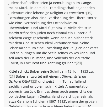
Judenschaft selber seien ja Bemühungen im Gange,
meint Kittel, „in dem die Fremdlingschaft bejahenden
Judentum eine lebendige Religion zu erwecken.“
[19]
Bemühungen also, eine „Verflachung des Liberalismus“
wie eine „Vertrocknung der Orthodoxie“ zu
überwinden“. Und Kittel fügt hinzu: „Vielleicht ist in
Martin Buber
den Juden noch einmal ein Führer auf
solchem Wege geschenkt, wenn er auch bisher stark
mit dem zionistischen Ideal verbunden war. Seine
Lebensarbeit um eine Erweckung der Religion der Väter
und sein Ringen um die Seele seines Volkes kann und
soll auch der Deutsche, und vollends der deutsche
Christ, in Ehrfurcht und Achtung grüßen.“
[20]
Kittel schickt Buber seine Schrift am 13. Juni 1933 zu.
[21]
Buber antwortet mit einem „
Offenen Brief an
Gerhard Kittel
“
[22]
und weist – im Ton auffallend
sachlich und unpolemisch – Kittels Argumentation
souverän zurück. Er muss denn auch angesichts der
politischen Lage in Deutschland vorsichtiger sein als
etwa Gershom Scholem (1897–1982), einem der großen
Gelehrten des deutschsprachigen Judentums im 20.