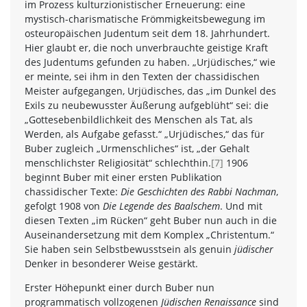
im Prozess kulturzionistischer Erneuerung: eine
mystisch-charismatische Frömmigkeitsbewegung im
osteuropäischen Judentum seit dem 18. Jahrhundert.
Hier glaubt er, die noch unverbrauchte geistige Kraft
des Judentums gefunden zu haben. „Urjüdisches,“ wie
er meinte, sei ihm in den Texten der chassidischen
Meister aufgegangen, Urjüdisches, das „im Dunkel des
Exils zu neubewusster Äußerung aufgeblüht“ sei: die
„Gottesebenbildlichkeit des Menschen als Tat, als
Werden, als Aufgabe gefasst.“ „Urjüdisches,“ das für
Buber zugleich „Urmenschliches“ ist, „der Gehalt
menschlichster Religiosität“ schlechthin.
[7]
1906
beginnt Buber mit einer ersten Publikation
chassidischer Texte:
Die Geschichten des Rabbi Nachman
,
gefolgt 1908 von
Die Legende des Baalschem
. Und mit
diesen Texten „im Rücken“ geht Buber nun auch in die
Auseinandersetzung mit dem Komplex „Christentum.“
Sie haben sein Selbstbewusstsein als genuin
jüdischer
Denker in besonderer Weise gestärkt.
Erster Höhepunkt einer durch Buber nun
programmatisch vollzogenen
Jüdischen Renaissance
sind