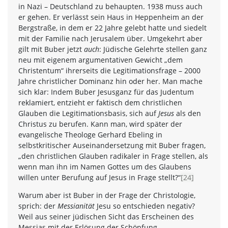
in Nazi – Deutschland zu behaupten. 1938 muss auch
er gehen. Er verlässt sein Haus in Heppenheim an der
Bergstraße, in dem er 22 Jahre gelebt hatte und siedelt
mit der Familie nach Jerusalem über. Umgekehrt aber
gilt mit Buber jetzt
auch
: Jüdische Gelehrte stellen ganz
neu mit eigenem argumentativen Gewicht „dem
Christentum“ ihrerseits die Legitimationsfrage – 2000
Jahre christlicher Dominanz hin oder her. Man mache
sich klar: Indem Buber Jesusganz für das Judentum
reklamiert, entzieht er faktisch dem christlichen
Glauben die Legitimationsbasis, sich auf
Jesus
als den
Christus zu berufen. Kann man, wird später der
evangelische Theologe Gerhard Ebeling in
selbstkritischer Auseinandersetzung mit Buber fragen,
„den christlichen Glauben radikaler in Frage stellen, als
wenn man ihn im Namen Gottes um des Glaubens
willen unter Berufung auf Jesus in Frage stellt?“
[24]
Warum aber ist Buber in der Frage der Christologie,
sprich: der
Messianität
Jesu so entschieden negativ?
Weil aus seiner jüdischen Sicht das Erscheinen des
Messias mit der Erlösung der Schöpfung