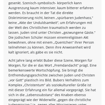
gesenkt. Szenisch-symbolisch- körperlich kann
Ausgrenzung kaum intensiver, kaum bitterer erfahren
werden. Es braucht in der Tat die direkte
Diskriminierung nicht, keinen „spürbaren Judenhass,“
keine „Akte der Unduldsamkeit“, um Erfahrungen mit
der Welt des Christlichen traumatisch werden zu
lassen. Juden sind unter Christen „gezwungene Gäste.“
Die jüdischen Schüler müssen einemreligiösen Akt
beiwohnen, ohne mit einem „Quentchen“ ihrer Person
teilnehmen zu können. Denn ihre Anwesenheit wird
kalt ignoriert, als gäbe es sie nicht.
Acht Jahre lang erlebt Buber diese Szene, Morgen für
Morgen, für die er das Wort „Fremdandacht“ prägt. Eine
bemerkenswerte Wortschöpfung. Sie bringt die
Entfremdungsgeschichte zwischen Juden und Christen
„vor Gott“ plastisch ins Bild. Bubers Verhältnis zum
Komplex „Christentum“ als soziokultureller Größe ist
mit dieser Erfahrung ein für allemal vorgeprägt. Sie hat
sich in die „Lebenssubstanz“ des Knaben ebenso
eingeprägt wie der Widerwille „gegen die christliche
Judenmission,“ ja „gegen alles Missionieren unter