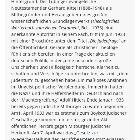
Hintergrund: Der Tübinger evangelische
Neutestamentler Gerhard Kittel (1888–1948), als
Mitbegründer und Herausgeber eines großen
wissenschaftlichen Grundlagenwerks (
Theologisches
Wörterbuch zum Neuen Testament
, Bd. I 1933) eine
anerkannte Autorität in seinem Fach, tritt im Juni 1933
mit einer Broschüre unter dem Titel
„Die Judenfrage
“ an
die Öffentlichkeit. Gerade als christlicher Theologe
fühlt er sich berufen, in einer Frage der aktuellen
deutschen Politik, in der „eine besonders große
Unsicherheit und Hilflosigkeit“ herrsche, Klarheit zu
schaffen und Vorschläge zu unterbreiten, was mit „dem
Judentum“ zu geschehen habe. Ein maßloses Ansinnen
im Ungeist politischer Verblendung. Immerhin hatten
die Nazis und ihre Helfershelfer in Deutschland nach
der „Machtergreifung“ Adolf Hitlers Ende Januar 1933
bereits gegen jüdische Mitbürger zu wüten begonnen.
Am1. April 1933 war es erstmals zum Boykott jüdischer
Geschäfte gekommen: ein erster, gezielter Akt
öffentlichen Terrors gegen Mitbürger jüdischer
Herkunft. Am 7. April war das „Gesetz zur
Wiederherstellung des Berufsbeamtentums“ erlassen