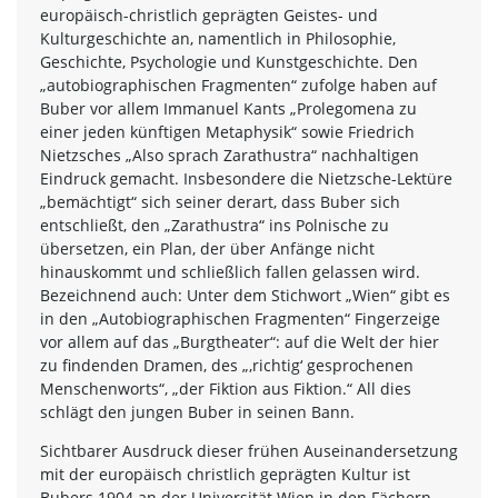
europäisch-christlich geprägten Geistes- und
Kulturgeschichte an, namentlich in Philosophie,
Geschichte, Psychologie und Kunstgeschichte. Den
„autobiographischen Fragmenten“ zufolge haben auf
Buber vor allem Immanuel Kants „Prolegomena zu
einer jeden künftigen Metaphysik“ sowie Friedrich
Nietzsches „Also sprach Zarathustra“ nachhaltigen
Eindruck gemacht. Insbesondere die Nietzsche-Lektüre
„bemächtigt“ sich seiner derart, dass Buber sich
entschließt, den „Zarathustra“ ins Polnische zu
übersetzen, ein Plan, der über Anfänge nicht
hinauskommt und schließlich fallen gelassen wird.
Bezeichnend auch: Unter dem Stichwort „Wien“ gibt es
in den „Autobiographischen Fragmenten“ Fingerzeige
vor allem auf das „Burgtheater“: auf die Welt der hier
zu findenden Dramen, des „‚richtig‘ gesprochenen
Menschenworts“, „der Fiktion aus Fiktion.“ All dies
schlägt den jungen Buber in seinen Bann.
Sichtbarer Ausdruck dieser frühen Auseinandersetzung
mit der europäisch christlich geprägten Kultur ist
Bubers 1904 an der Universität Wien in den Fächern