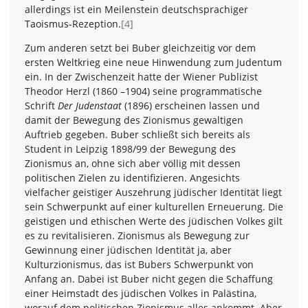
allerdings ist ein Meilenstein deutschsprachiger
Taoismus-Rezeption.
[4]
Zum anderen setzt bei Buber gleichzeitig vor dem
ersten Weltkrieg eine neue Hinwendung zum Judentum
ein. In der Zwischenzeit hatte der Wiener Publizist
Theodor Herzl (1860 –1904) seine programmatische
Schrift
Der Judenstaat
(1896) erscheinen lassen und
damit der Bewegung des Zionismus gewaltigen
Auftrieb gegeben. Buber schließt sich bereits als
Student in Leipzig 1898/99 der Bewegung des
Zionismus an, ohne sich aber völlig mit dessen
politischen Zielen zu identifizieren. Angesichts
vielfacher geistiger Auszehrung jüdischer Identität liegt
sein Schwerpunkt auf einer kulturellen Erneuerung. Die
geistigen und ethischen Werte des jüdischen Volkes gilt
es zu revitalisieren. Zionismus als Bewegung zur
Gewinnung einer jüdischen Identität ja, aber
Kulturzionismus, das ist Bubers Schwerpunkt von
Anfang an. Dabei ist Buber nicht gegen die Schaffung
einer Heimstadt des jüdischen Volkes in Palästina,
worauf dem politischen Zionismus alles ankommt. Aber