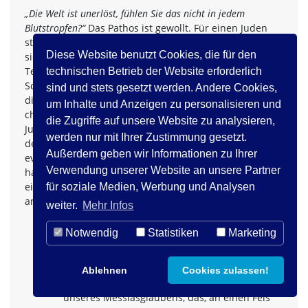
„Die Welt ist unerlöst, fühlen Sie das nicht in jedem
Blutstropfen?“
Das Pathos ist gewollt. Für einen Juden
steht hier Entscheidendes auf dem Spiel. Und wie sehr
Diese Website benutzt Cookies, die für den
sich dieses Pathos durchhalten kann, zeigt ein Buber-
Text, der knapp 30 Jahre später entstand – nach der
technischen Betrieb der Website erforderlich
Schoah.
[26]
Ist sie nicht das grauenhafteste Zeichen für
sind und stets gesetzt werden. Andere Cookies,
die Unerlöstheit der Welt? Nichts widerlegt doch
um Inhalte und Anzeigen zu personalisieren und
christlich-messianische Ansprüche stärker als das,was
die Zugriffe auf unsere Website zu analysieren,
Juden hier angetan wurde. In diesem kurzen Text aus
werden nur mit Ihrer Zustimmung gesetzt.
dem Jahr 1945 zum Gedenken an den Schweizer
Außerdem geben wir Informationen zu Ihrer
evangelischen Theologen Leonhard Ragaz (1868–1945)
Verwendung unserer Website an unsere Partner
hat Buber in einer wahrlich klassischen Weise noch
einmal seinen Vorbehalt gegen jegliche Christologie
für soziale Medien, Werbung und Analysen
angemeldet:
weiter.
Mehr Infos
Aber ich glaube ebenso fest daran, dass wir
Notwendig
Statistiken
Marketing
Jesus nie als gekommenen Messias
anerkennen werden, weil dies dem innersten
Sinn unserer messianischen Leidenschaft (…)
Ablehnen
Cookies zulassen!
widersprechen würde. In das mächtige Seil
unseres Messiasglaubens, das, an einen Fels