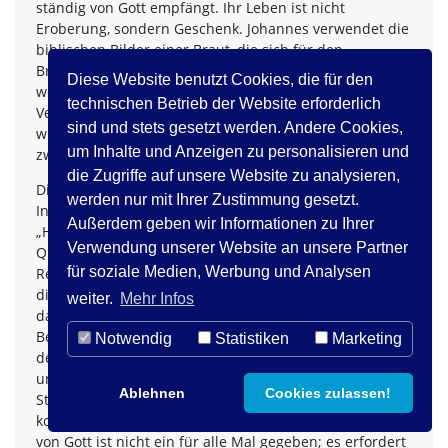
ständig von Gott empfängt. Ihr Leben ist nicht
Eroberung, sondern Geschenk. Johannes verwendet die
biblischen Bilder einer Braut, die sich für den
Bräutigam schmückt, und eines Zeltes, in dem Gott
Diese Website benutzt Cookies, die für den
wohnt. Daher ist diese Stadt dazu berufen, in tiefer
technischen Betrieb der Website erforderlich
Vertrautheit mit dem Herrn zu leben, und zugleich –
sind und stets gesetzt werden. Andere Cookies,
wie das biblische Zelt – ein Ort der Begegnung
um Inhalte und Anzeigen zu personalisieren und
zwischen Gott und den Menschen zu sein.
die Zugriffe auf unsere Website zu analysieren,
Dies ist eine entscheidende Warnung für religiöse
werden nur mit Ihrer Zustimmung gesetzt.
Institutionen: Ohne ein kontinuierliches
Außerdem geben wir Informationen zu Ihrer
„Herabkommen vom Himmel”, ohne demütig aus der
Verwendung unserer Website an unsere Partner
Quelle der Beziehung zu Gott zu schöpfen, läuft
für soziale Medien, Werbung und Analysen
Religion Gefahr zu verkümmern. Religionen ohne
dieses fortwährende „Herabkommen vom Himmel” –
weiter.
Mehr Infos
das heißt, ohne ihre Denkweise kontinuierlich aus der
Beziehung zu Gott zu schöpfen und sich ständig aus
Notwendig
Statistiken
Marketing
dem Wort Gottes zu nähren – laufen Gefahr, zu
uneinnehmbaren Festungen zu werden und nicht
Ablehnen
Cookies zulassen!
Städte zu sein, die offen für die Welt sind. Das
kontinuierliche Empfangen von Kraft und Perspektive
von Gott ist nicht ein für alle Mal gegeben; es erfordert