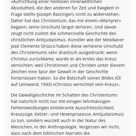
«Aufrichtung einer heillosen innerweltlichen
Absolutheit, die den anderen für Zeit und Ewigkeit in
Frage stellt» (Joseph Ratzinger), nicht zu widerstehen.
Daher hat das Christentum, das mit einem «Märtyrer»
begann, seine Unschuld längst verloren. Und davon
zeugt nicht zuletzt die schmerzvolle Geschichte des
christlichen Antijudaismus. Künstler wie der Mexikaner
José Clemente Orozco haben diese verlorene Unschuld
des Christentums sehr drastisch ausgedrückt: wenn
Christus zurückkäme, würde er als erstes das Kreuz
vernichten, weil Christinnen und Christen unter diesem
Zeichen eine Spur der Gewalt in der Geschichte
hinterlassen haben. So die Botschaft seines Bildes (Öl
auf Leinwand, 1943) «Christus vernichtet sein Kreuz».
Die Gewaltgeschichte im Schatten des Christentums
hat natürlich nicht nur mit einigen lehrmässigen
Fehlentwicklungen (intolerante Ausschliesslichkeit,
Kreuzzüge, Ketzer- und Hexenprozesse, Antijudaismus)
zu tun, sondern wurzelt auch in der Natur des
Menschen, in der Anthropologie. Vergessen wir nicht,
dass nach dem biblischen Narrativ die