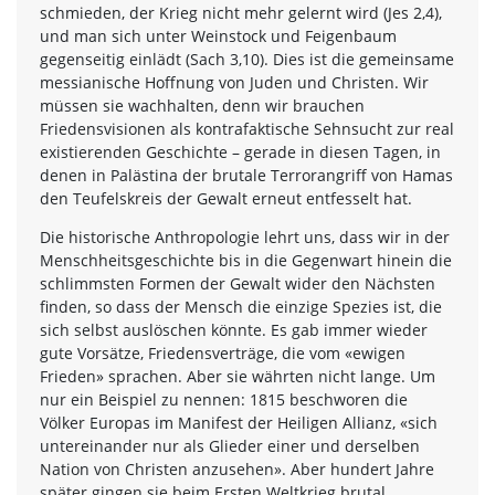
schmieden, der Krieg nicht mehr gelernt wird (Jes 2,4),
und man sich unter Weinstock und Feigenbaum
gegenseitig einlädt (Sach 3,10). Dies ist die gemeinsame
messianische Hoffnung von Juden und Christen. Wir
müssen sie wachhalten, denn wir brauchen
Friedensvisionen als kontrafaktische Sehnsucht zur real
existierenden Geschichte – gerade in diesen Tagen, in
denen in Palästina der brutale Terrorangriff von Hamas
den Teufelskreis der Gewalt erneut entfesselt hat.
Die historische Anthropologie lehrt uns, dass wir in der
Menschheitsgeschichte bis in die Gegenwart hinein die
schlimmsten Formen der Gewalt wider den Nächsten
finden, so dass der Mensch die einzige Spezies ist, die
sich selbst auslöschen könnte. Es gab immer wieder
gute Vorsätze, Friedensverträge, die vom «ewigen
Frieden» sprachen. Aber sie währten nicht lange. Um
nur ein Beispiel zu nennen: 1815 beschworen die
Völker Europas im Manifest der Heiligen Allianz, «sich
untereinander nur als Glieder einer und derselben
Nation von Christen anzusehen». Aber hundert Jahre
später gingen sie beim Ersten Weltkrieg brutal