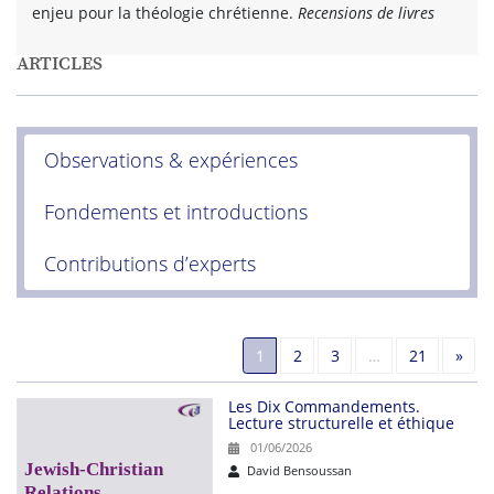
enjeu pour la théologie chrétienne.
Recensions de livres
ARTICLES
Observations & expériences
Fondements et introductions
Contributions d’experts
Suiv
1
2
3
…
21
»
Les Dix Commandements.
Lecture structurelle et éthique
01/06/2026
David Bensoussan