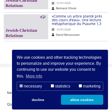
01/01/2026
Bertrand Olivier
«Comme un arbre planté près
des cours d’eau». Une lecture
métaphorique du Psaume 1,3
01/01/2026
David Bensoussan
Suiv
1
2
3
…
21
»
We use cookies and other tracking technologies
to personalize and improve your experience. By
continuing to use our website you consent to
this.
More info
necessary
statistics
marketing
Newsletter Registration
About us
decline
allow cookies
Qui sommes-nous?
Legal Notice