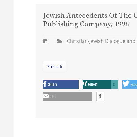
Jewish Antecedents Of The C
Publishing Company, 1998
Christian-Jewish Dialogue and
zurück
teilen
teilen
0
twe
mail