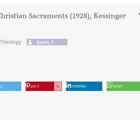
hristian Sacraments (1928), Kessinger
 Theology
Gavin, F.
pin it
mitteilen
teilen
0
et