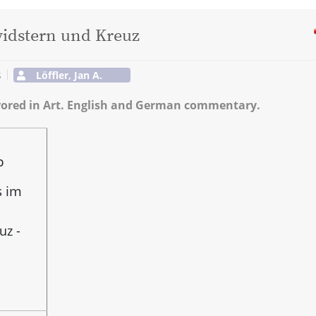
vidstern und Kreuz
s
Löffler, Jan A.
rrored in Art. English and German commentary.
p
s im
uz -