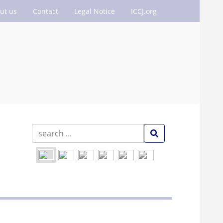
ut us
Contact
Legal Notice
ICCJ.org