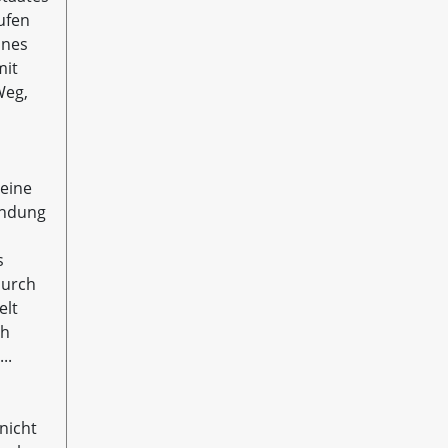
ufen
ines
mit
Weg,
seine
ündung
s
durch
elt
ch
..
nicht