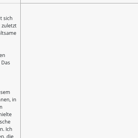
t sich
 zuletzt
altsame
gen
. Das
iesem
nnen, in
im
hielte
ische
n. Ich
n, die