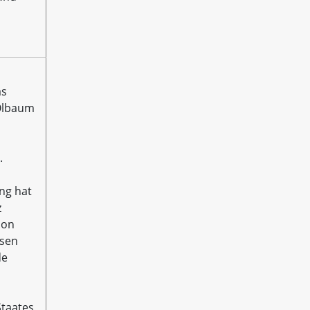
as
 Ölbaum
.
ung hat
z
ion
ssen
de
taates