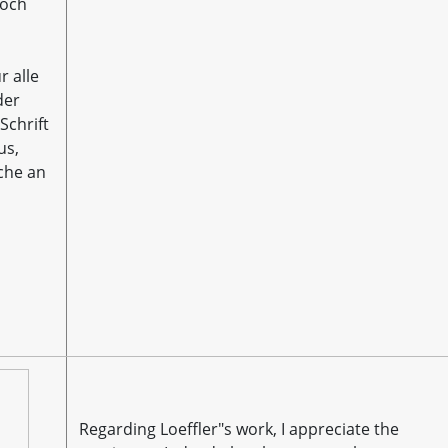
noch
r alle
der
Schrift
us,
che an
Regarding Loeffler"s work, I appreciate the