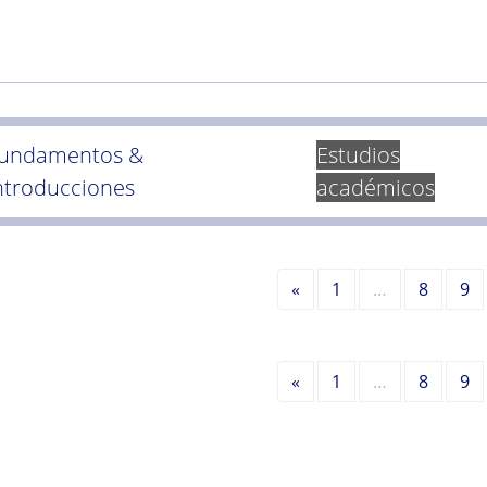
undamentos &
Estudios
ntroducciones
académicos
Anterior
«
1
…
8
9
Anterior
«
1
…
8
9