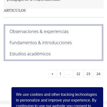
ARTICULOS
Observaciones & experiencias
Fundamentos & introducciones
Estudios académicos
Anterior
«
1
…
22
23
24
Anterior
«
1
…
22
23
24
We use cookies and other tracking technologies
to personalize and improve your experience. By
continuing to use our website you consent to