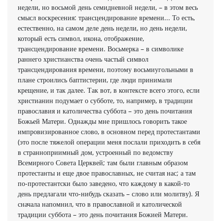
недели, но восьмой день семидневной недели, – в этом весь
смысл воскресения: трансцендирование времени... То есть,
естественно, на самом деле день недели, но день недели,
который есть символ, икона, отображение,
трансцендирование времени. Восьмерка – в символике
раннего христианства очень частый символ
трансцендирования времени, поэтому восьмиугольными в
плане строились баптистерии, где люди принимали
крещение, и так далее. Так вот, в контексте всего этого, если
христианин подумает о субботе, то, например, в традиции
православия и католичества суббота – это день почитания
Божьей Матери. Однажды мне пришлось говорить такое
импровизированное слово, в основном перед протестантами
(это после тяжелой операции меня послали приходить в себя
в странноприимный дом, устроенный по ведомству
Всемирного Совета Церквей; там были главным образом
протестанты и еще двое православных, не считая нас; а там
по-протестантски было заведено, что каждому в какой-то
день предлагали что-нибудь сказать – слово или молитву). Я
сначала напомнил, что в православной и католической
традиции суббота – это день почитания Божией Матери.