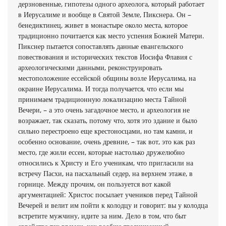
дерзновенные, гипотезы одного археолога, который работает
в Иерусалиме и вообще в Святой Земле, Пикснера. Он –
бенедиктинец, живет в монастыре около места, которое
традиционно почитается как место успения Божией Матери.
Пикснер пытается сопоставлять данные евангельского
повествования и исторических текстов Иосифа Флавия с
археологическими данными, реконструировать
местоположение ессейской общины возле Иерусалима, на
окраине Иерусалима. И тогда получается, что если мы
принимаем традиционную локализацию места Тайной
Вечери, – а это очень загадочное место, и археология не
возражает, так сказать, потому что, хотя это здание и было
сильно перестроено еще крестоносцами, но там камни, и
особенно основание, очень древние, – так вот, это как раз
место, где жили ессеи, которые настолько дружелюбно
относились к Христу и Его ученикам, что пригласили на
встречу Пасхи, на пасхальный седер, на верхнем этаже, в
горнице. Между прочим, он пользуется вот какой
аргументацией: Христос посылает учеников перед Тайной
Вечерей и велит им пойти к колодцу и говорит: вы у колодца
встретите мужчину, идите за ним. Дело в том, что быт