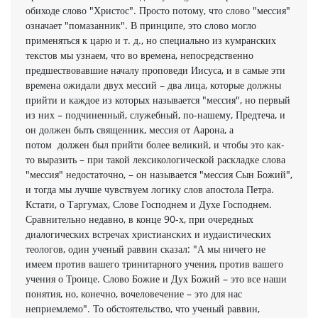
обиходе слово "Христос". Просто потому, что слово "мессия"
означает "помазанник". В принципе, это слово могло
применяться к царю и т. д., но специально из кумранских
текстов мы узнаем, что во времена, непосредственно
предшествовавшие началу проповеди Иисуса, и в самые эти
времена ожидали двух мессий – два лица, которые должны
прийти и каждое из которых называется "мессия", но первый
из них – подчиненный, служебный, по-нашему, Предтеча, и
он должен быть священник, мессия от Аарона, а
потом должен был прийти более великий, и чтобы это как-
то выразить – при такой лексикологической раскладке слова
"мессия" недостаточно, – он называется "мессия Сын Божий",
и тогда мы лучше чувствуем логику слов апостола Петра.
Кстати, о Таргумах, Слове Господнем и Духе Господнем.
Сравнительно недавно, в конце 90-х, при очередных
диалогических встречах христианских и иудаистических
теологов, один ученый раввин сказал: "А мы ничего не
имеем против вашего тринитарного учения, против вашего
учения о Троице. Слово Божие и Дух Божий – это все наши
понятия, но, конечно, вочеловечение – это для нас
неприемлемо". То обстоятельство, что ученый раввин,