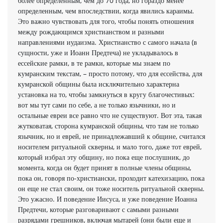
более определенным, чем до 70 года, но гораздо менее
определенным, чем впоследствии, когда явились караимы.
Это важно чувствовать для того, чтобы понять отношения
между рождающимся христианством и разными
направлениями иудаизма. Христианство с самого начала (в
сущности, уже и Иоанн Предтеча) не укладывалось в
ессейские рамки, в те рамки, которые мы знаем по
кумранским текстам, – просто потому, что для ессейства, для
кумранской общины была исключительно характерна
установка на то, чтобы замкнуться в кругу благочестивых:
вот мы тут сами по себе, а не только язычники, но и
остальные евреи все равно что не существуют. Вот эта, такая
жутковатая, сторона кумранской общины, что там не только
язычник, но и еврей, не принадлежавший к общине, считался
носителем ритуальной скверны, и мало того, даже тот еврей,
который избрал эту общину, но пока еще послушник, до
момента, когда он будет принят в полные члены общины,
пока он, говоря по-христиански, проходит катехизацию, пока
он еще не стал своим, он тоже носитель ритуальной скверны.
Это ужасно. И поведение Иисуса, и уже поведение Иоанна
Предтечи, которые разговаривают с самыми разными
разрядами грешников, включая мытарей (они были еще и