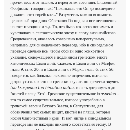
прочел весь этот псалом, а перед этим возопиял. Блаженный
Феофилакт говорит так: "Показывая, что Он до последнего
дыхания чтит еврейское..." Разумеется, можно вспомнить
церковный праздник Обрезания Господня и все песнопения
на этот праздник и т.д. То, что было так легко понимать и
чувствовать в святоотеческую эпоху и эпоху византийского
Средневековья, оказалось совершено непереступаемо,
например, для синодального перевода, ибо в синодальном
переводе сделано все, чтобы обойти одно конкретное
указание, содержащееся в подлинном греческом тексте
канонических Евангелий. Скажем, в Евангелии от Матфея,
глава 9, стих 20, и в Евангелии от Марка, глава 6, стих 56,
говорится, как больные, искавшие исцеления, пытались
дотронуться, как это по-гречески звучит: по-гречески звучит:
tou kraspedou tou himatiou autou
, то есть дотронуться до
"кистей плаща Его". Греческое существительное
kraspedou
–
это то самое существительное, которое употреблено в
греческой версии Ветхого Завета, в Септуагинте, для
обозначения тех самых цицит, кистей на плаще, которые
носил благочестивый иудей. И вот, нигде в синодальном
переводе мы не находим никакого соответствия этому. В