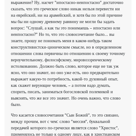
выражение? Ну, насчет "ипостасно-неипостасно" достаточно
сказать, что это греческое слово никак нельзя перевести ни
на еврейский, ни на арамейский, и хотя бы по этой причине
мы бы ни одному древнему раввину не могли бы задать
вопрос: "Слушай, а как ты это понимаешь – ипостасно или
неипостасно?" Но то, что это словосочетание было... вы
знаете, прошу не понимать меня в каком-нибудь таком
конструктивистски-циническом смысле, но в определенном
отношении слова первичны по отношению к своему точному
вероучительному, философскому, мировоззренческому
истолкованию. Должно быть слово, которое еще не так уж
ясно, что оно значит, но оно уже есть, оно предварительно
выражает какую-то потребность, какой-то духовный опыт,
как скажет верующие человек, – а потом надо думать,
спорить, писать, заниматься богословской полемикой и
выяснять, что же все это значит. Но очень важно, что слово
было.
Что касается словосочетания "Сын Божий", то это связано,
между прочим, вот с чем: слово "мессия", буквальной
передачей которого по-гречески является слово "Христос",
применялось не только к одному лицу, как в христианском