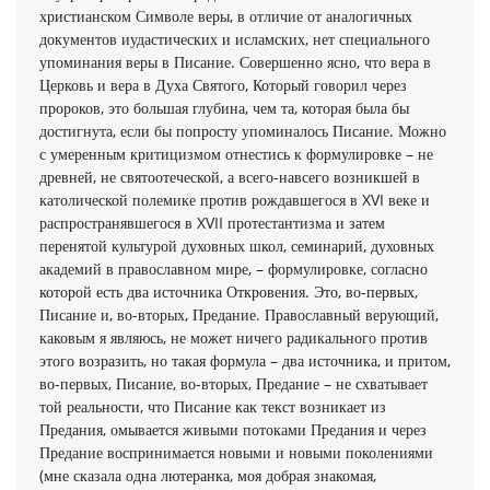
христианском Символе веры, в отличие от аналогичных
документов иудастических и исламских, нет специального
упоминания веры в Писание. Совершенно ясно, что вера в
Церковь и вера в Духа Святого, Который говорил через
пророков, это большая глубина, чем та, которая была бы
достигнута, если бы попросту упоминалось Писание. Можно
с умеренным критицизмом отнестись к формулировке – не
древней, не святоотеческой, а всего-навсего возникшей в
католической полемике против рождавшегося в XVI веке и
распространявшегося в XVII протестантизма и затем
перенятой культурой духовных школ, семинарий, духовных
академий в православном мире, – формулировке, согласно
которой есть два источника Откровения. Это, во-первых,
Писание и, во-вторых, Предание. Православный верующий,
каковым я являюсь, не может ничего радикального против
этого возразить, но такая формула – два источника, и притом,
во-первых, Писание, во-вторых, Предание – не схватывает
той реальности, что Писание как текст возникает из
Предания, омывается живыми потоками Предания и через
Предание воспринимается новыми и новыми поколениями
(мне сказала одна лютеранка, моя добрая знакомая,