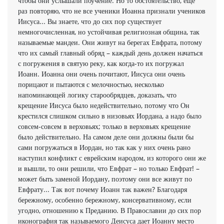
чтобы они услышали поучение. Но то обстоятельство, еще
раз повторяю, что не все ученики Иоанна признали учеников
Иисуса... Вы знаете, что до сих пор существует
немногочисленная, но устойчивая религиозная община, так
называемые мандеи. Они живут на берегах Евфрата, потому
что их самый главный обряд – каждый день должен начаться
с погружения в святую реку, как когда-то их погружал
Иоанн. Иоанна они очень почитают, Иисуса они очень
порицают и пытаются с мелочностью, несколько
напоминающей логику старообрядцев, доказать, что
крещение Иисуса было недействительно, потому что Он
крестился слишком сильно в низовьях Иордана, а надо было
совсем-совсем в верховьях; только в верховьях крещение
было действительно. На самом деле они должны были бы
сами погружаться в Иордан, но так как у них очень рано
наступил конфликт с еврейским народом, из которого они же
и вышли, то они решили, что Евфрат – но только Евфрат! –
может быть заменой Иордану, поэтому они все живут по
Евфрату... Так вот почему Иоанн так важен? Благодаря
бережному, особенно бережному, консервативному, если
угодно, отношению к Преданию. В Православии до сих пор
иконография так называемого Деисуса дает Иоанну место