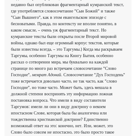
недавно был опубликован фрагментарный кумранский текст,
где употребляется словосочетание "Сын Божий" и также
"Сын Вышнего", как в этом евангельском эпизоде с
бесноватыми. Правда, по контексту не вполне понятно, в
каком смысле, – очень уж фрагментарный текст. Но
кумранские тексты были открыты после Второй мировой
войны, однако был еще огромный корпус текстов, которые
были известны всегда, – это Таргумы.) Когда мы раскрываем
Таргумы, особенно Таргумы на Книгу Бытия, особенно
рассказ о сотворении мира, мы буквально на каждой
странице по много раз встречаем словосочетание "Слово
Господне",
мемрат Адонай
. Словосочетание "Дух Господень"
тоже встречается довольно часто, не так часто, как "слово
Господне", но тоже часто. Может быть, здесь мешала в
должной степени воспринять эту информацию ложная
постановка вопроса. Что имели в виду составители
Таргумов: имели ли они в виду доктрину о некоем
ипостасном Слове, которая была бы аналогична или
тождественна христианской доктрине? Единственно
возможный ответ на это: конечно, нет. Или, может, это
Слово было совсем не ипостасно, это было просто такое