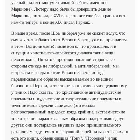
ученый, начал с монументальной работы именно о
Маркионе). Лютеру надо было бы довершить деяние
Маркиона, но тогда, в XVI веке, это все еще было рано, а вот
нам-то теперь, в конце XIX, писал Гарнак...
В наше время, после Шоа, либерал уже не скажет вслух, что
ему хочется избавиться от Ветхого Завета, уже не признается
в этом. Вы понимаете: после всего, что произошло, и в
ситуации христианско-еврейского диалога такие вещи
невозможны. Но зато с противоположной стороны, со
стороны отнюдь не либеральной, а антилиберальной, мы
встречаем выпады против Ветхого Завета, иногда
парадоксальным образом высказываемые во внешней
близости к Церкви, хотя это резко противоречит церковному
учению. Надо сказать, что христианские антииудаистские
полемисты и иудаистские антихристианские полемисты в
течение веков сделали свое дело (это весьма
распространенный парадокс, когда крайние, экстремистские
точки зрения парадоксальным образом поддерживают друг
друга): они постарались внушить идею принципиального
различия между тем, что верующий еврей называет Танах, то
есть это книга, объединяющая "Тору", "Пророков" и так