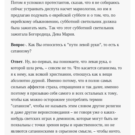
Потом я успокоил протестантов, сказав, что я не собираюсь
сейчас устраивать диспута насчет мариологии, но им я
предлагаю подумать о еврейской субботе и о том, что, по
еврейскому обыкновению, субботний светильник должна
была зажигать мать. Так что этот субботний светильник
зажигала Богородица, Дева Мария.
Вопрос
-. Как Вы относитесь к "пути левой руки", то есть к
сатанизму?
Ответ
. Ну, во-первых, вы понимаете, что левая рука, о
которой шла речь, – совсем не то. Что касается сатанизма, то
я к нему, как всякий христианин, отношусь как к вещи
абсолютно дурной. Именно потому, что я полон самых
сильных аффектов страха, отвращения и так далее, именно
поэтому я призываю себя самого и всех остальных к тому,
чтобы как можно осторожнее употреблять термин
"сатанизм", чтобы не называть этим словом другие религии
и даже другие вероисповедания – не говоря уже о каких-
нибудь светских играх в демонизм, которые могут быть не
похвальны с точки зрения веры и нравственности, но не
являются сатанинскими в серьезном смысле, – чтобы ничто,