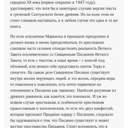
середине XX века (первое открытие в 1947 году),
удостоверяют, что хотя бы в некоторых случаях версия текста
в греческой Септуагинте более древняя. Но на всем этом не
стоит слишком настаивать, и в любом случае это одна и та же
книга.
Но если искушение Маркиона в принципе преодолено и
должно вновь и вновь преодолеваться, то христианин
слишком часто склонен отождествлять реальность Ветхого
Завета исключительно со Священным Писанием Ветхого
Завета, то есть с текстом, в наше время – с книгой под
обложкой, или можно себе представить свиток Торы в
синагоге. На самом деле Священное Писание существует
внутри жизни верующих людей, и эта жизнь, передача веры
от поколения к поколению, есть нечто первичное но
отношению к Писанию как таковому. Наиболее разумные из
древних раввинов, как кажется, это понимали. И уж во
всяком случае христианам, в особенности христианам
православным и католическим, то есть тех двух конфессий,
которые признают Предание наряду с Писанием, следовало
бы задумываться о том, что Писание существует и живет
внутри пространства Предания. Стоит вспомнить, что в