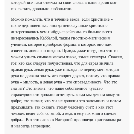
который все-таки отвечал за свои слова, в наше время мог
так сказать, довольно любопытно.
Можно пожалеть, что в течение веков, если христиане –
такие дерзновенные, иногда непослушные христиане –
интересовались чем-нибудь еврейским, то больше всего
интересовались Каббалой, таким гностико-магическим
учением, которое приобрело формы, в которых оно нам
известно, довольно поздно. Правда, даже оттуда мы что-то
можем узнать символическом языке, языке культуры. Скажем,
тот, кто как следует почувствовал, что для еврея значила
правая рука, левая рука, уже никогда не перепутает, которая
рука не должна знать, что творит другая, потому что правая
рука – милость, а левая рука – это справедливость. Что это
значит? Это значит, что наше собственное чувство
справедливости должно исчезнуть, когда мы делаем кому-то
добро; это значит, что мы не должны это запомнить и потом
предъявлять, так сказать, этому человеку счет: а как этот
человек ведет себя со мной, а ведь я ему так много сделал
добра... Вот это слово в Нагорной проповеди христианам раз
и навсегда запрещено.