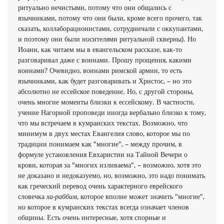
ритуально нечистыми, потому что они общались с
язычниками, потому что они были, кроме всего прочего, так
сказать, коллаборационистами, сотрудничали с оккупантами,
и поэтому они были носителями ритуальной скверны). Но
Иоанн, как читаем мы в евангельском рассказе, как-то
разговаривал даже с воинами. Прошу прощения, какими
воинами? Очевидно, воинами римской армии, то есть
язычниками, как будет разговаривать и Христос, – но это
абсолютно не ессейское поведение. Но, с другой стороны,
очень многие моменты близки к ессейскому. В частности,
учение Нагорной проповеди иногда вербально близко к тому,
что мы встречаем в кумранских текстах. Возможно, что
минимум в двух местах Евангелия слово, которое мы по
традиции понимаем как "многие", – между прочим, в
формуле установления Евхаристии на Тайной Вечери о
крови, которая за "многих изливаема", – возможно, хотя это
не доказано и недоказуемо, но, возможно, это надо понимать
как греческий перевод очень характерного еврейского
словечка
ха-раббим
, которое вполне может значить "многие",
но которое в кумранских текстах всегда означает членов
общины. Есть очень интересные, хотя спорные и