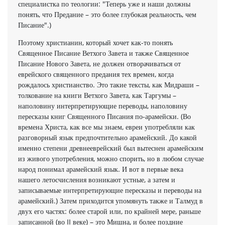
специалистка по теологии: "Теперь уже и наши должны
понять, что Предание – это более глубокая реальность, чем
Писание".)
Поэтому христианин, который хочет как-то понять
Священное Писание Ветхого Завета и также Священное
Писание Нового Завета, не должен отворачиваться от
еврейского священного предания тех времен, когда
рождалось христианство. Это такие тексты, как Мидраши –
толкование на книги Ветхого Завета, как Таргумы –
наполовину интерпретирующие переводы, наполовину
пересказы книг Священного Писания по-арамейски. (Во
времена Христа, как все мы знаем, евреи употребляли как
разговорный язык предпочтительно арамейский. До какой
именно степени древнееврейский был вытеснен арамейским
из живого употребления, можно спорить, но в любом случае
народ понимал арамейский язык. И вот в первые века
нашего летосчисления возникают устные, а затем и
записываемые интерпретирующие пересказы и переводы на
арамейский.) Затем приходится упомянуть также и Талмуд в
двух его частях: более старой или, по крайней мере, раньше
записанной (во II веке) – это Мишна, и более поздние