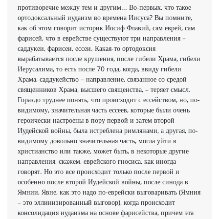
противоречие между тем и другим... Во-первых, что такое
ортодоксальный иудаизм во времена Иисуса? Вы помните,
как об этом говорит историк Иосиф Флавий, сам еврей, сам
фарисей, что в еврействе существуют три направления –
саддукеи, фарисеи, ессеи. Какая-то ортодоксия
вырабатывается после крушения, после гибели Храма, гибели
Иерусалима, то есть после 70 года, когда, ввиду гибели
Храма, саддукейство – направление, связанное со средой
священников Храма, высшего священства, – теряет смысл.
Гораздо труднее понять, что происходит с ессейством, но, по-
видимому, значительная часть ессеев, которые были очень
героически настроены в пору первой и затем второй
Иудейской войны, была истреблена римлянами, а другая, по-
видимому довольно значительная часть, могла уйти в
христианство или также, может быть, в некоторые другие
направления, скажем, еврейского гносиса, как иногда
говорят. Но это все происходит только после первой и
особенно после второй Иудейской войны, после синода в
Ямнии, Явне, как это надо по-еврейски выговаривать (Ямния
– это эллинизированный выговор), когда происходит
консолидация иудаизма на основе фарисейства, причем эта