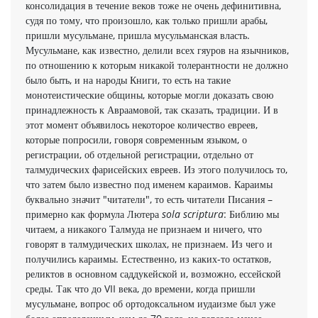
консолидация в течение веков тоже не очень дефинитивна,
судя по тому, что произошло, как только пришли арабы,
пришли мусульмане, пришла мусульманская власть.
Мусульмане, как известно, делили всех гяуров на язычников,
по отношению к которым никакой толерантности не должно
было быть, и на народы Книги, то есть на такие
монотеистические общины, которые могли доказать свою
принадлежность к Авраамовой, так сказать, традиции. И в
этот момент объявилось некоторое количество евреев,
которые попросили, говоря современным языком, о
регистрации, об отдельной регистрации, отдельно от
талмудических фарисейских евреев. Из этого получилось то,
что затем было известно под именем караимов. Караимы
буквально значит "читатели", то есть читатели Писания –
примерно как формула Лютера
sola scriptura
: Библию мы
читаем, а никакого Талмуда не признаем и ничего, что
говорят в талмудических школах, не признаем. Из чего и
получились караимы. Естественно, из каких-то остатков,
реликтов в основном саддукейской и, возможно, ессейской
среды. Так что до VII века, до времени, когда пришли
мусульмане, вопрос об ортодоксальном иудаизме был уже