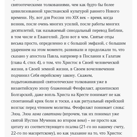
святоотеческими толкованиями, чем как будто бы более
цивилизованной христианской культурой раннего Нового
времени. Ну, вот для России это XIX век – время, когда
возник, после очень многих усилий, после работы многих
десятилетий, так называемый синодальный перевод Библии,
в том числе и Евангелий. Дело вот в чем. Святые отцы
весьма просто, определенно и с большой эмфазой, с большим
ударением на этом моменте, развивали и продолжали то, что
сказано у апостола Павла, например в Послании к Галатам
(глава 4, стих 4), о том, что Христос в Своей человеческой
жизни, в Своей земной жизни, в Своем вочеловечении
подчинил Себя еврейскому закону. Скажем,
подытоживавший святоотеческие толкования уже в
византийскую эпоху блаженный Феофилакт, архиепископ
Болгарский, даже вопль Христа на Кресте понимает не как
спонтанный крик боли и тоски, а как ритуальный еврейский
возглас перед чтением молитвы. Феофилакт понимает слова:
Элои, Элои лама саватхани
(впрочем, так их понимал уже
святой Иустин Мученик во втором веке) – не просто как
цитату из соответствующего псалма (21-го но нашему счету,
22-го по масоретскому), но как указание на то, что Христос