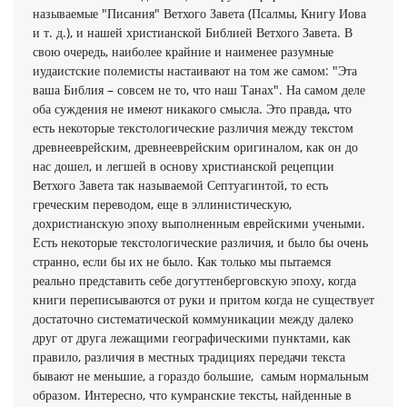
называемые "Писания" Ветхого Завета (Псалмы, Книгу Иова
и т. д.), и нашей христианской Библией Ветхого Завета. В
свою очередь, наиболее крайние и наименее разумные
иудаистские полемисты настаивают на том же самом: "Эта
ваша Библия – совсем не то, что наш Танах". На самом деле
оба суждения не имеют никакого смысла. Это правда, что
есть некоторые текстологические различия между текстом
древнееврейским, древнееврейским оригиналом, как он до
нас дошел, и легшей в основу христианской рецепции
Ветхого Завета так называемой Септуагинтой, то есть
греческим переводом, еще в эллинистическую,
дохристианскую эпоху выполненным еврейскими учеными.
Есть некоторые текстологические различия, и было бы очень
странно, если бы их не было. Как только мы пытаемся
реально представить себе догуттенберговскую эпоху, когда
книги переписываются от руки и притом когда не существует
достаточно систематической коммуникации между далеко
друг от друга лежащими географическими пунктами, как
правило, различия в местных традициях передачи текста
бывают не меньшие, а гораздо большие, самым нормальным
образом. Интересно, что кумранские тексты, найденные в