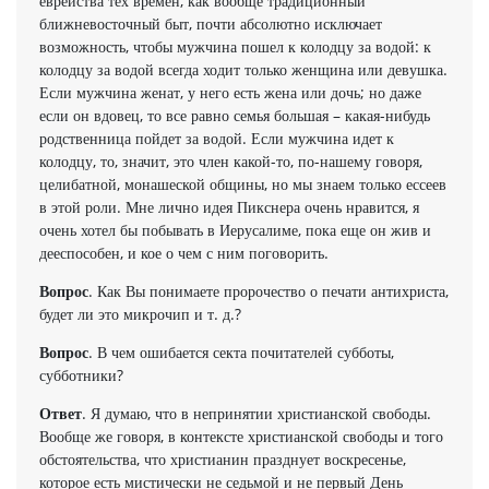
еврейства тех времен, как вообще традиционный
ближневосточный быт, почти абсолютно исключает
возможность, чтобы мужчина пошел к колодцу за водой: к
колодцу за водой всегда ходит только женщина или девушка.
Если мужчина женат, у него есть жена или дочь; но даже
если он вдовец, то все равно семья большая – какая-нибудь
родственница пойдет за водой. Если мужчина идет к
колодцу, то, значит, это член какой-то, по-нашему говоря,
целибатной, монашеской общины, но мы знаем только ессеев
в этой роли. Мне лично идея Пикснера очень нравится, я
очень хотел бы побывать в Иерусалиме, пока еще он жив и
дееспособен, и кое о чем с ним поговорить.
Вопрос
. Как Вы понимаете пророчество о печати антихриста,
будет ли это микрочип и т. д.?
Вопрос
. В чем ошибается секта почитателей субботы,
субботники?
Ответ
. Я думаю, что в непринятии христианской свободы.
Вообще же говоря, в контексте христианской свободы и того
обстоятельства, что христианин празднует воскресенье,
которое есть мистически не седьмой и не первый День