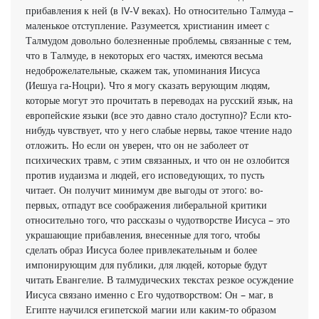
прибавления к ней (в IV-V веках). Но относительно Талмуда –
маленькое отступление. Разумеется, христианин имеет с
Талмудом довольно болезненные проблемы, связанные с тем,
что в Талмуде, в некоторых его частях, имеются весьма
недоброжелательные, скажем так, упоминания Иисуса
(Иешуа га-Ноцри). Что я могу сказать верующим людям,
которые могут это прочитать в переводах на русский язык, на
европейские языки (все это давно стало доступно)? Если кто-
нибудь чувствует, что у него слабые нервы, такое чтение надо
отложить. Но если он уверен, что он не заболеет от
психических травм, с этим связанных, и что он не озлобится
против иудаизма и людей, его исповедующих, то пусть
читает. Он получит минимум две выгоды от этого: во-
первых, отпадут все соображения либеральной критики
относительно того, что рассказы о чудотворстве Иисуса – это
украшающие прибавления, внесенные для того, чтобы
сделать образ Иисуса более привлекательным и более
импонирующим для публики, для людей, которые будут
читать Евангелие. В талмудических текстах резкое осуждение
Иисуса связано именно с Его чудотворством: Он – маг, в
Египте научился египетской магии или каким-то образом