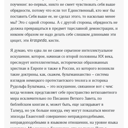
поучение: во-первых, никто не смеет чувствовать себя выше
обрядности, потому что если тот Единственный, кто мог бы
поставить Себя выше ее, не сделал этого, то насколько менее
мы? Это с одной стороны. А с другой стороны, обрядность не
должна превращаться в предмет тщеславной демонстрации, и
никоим образом не надо делать себе слишком длинными эти
цицит, эти
kraspeda
, кисти.
Я думаю, что едва ли не самое серьезное интеллектуальное
искушение, которое, начиная со второй половины XIX века,
преследует интеллигентных, исторически образованных
христиан в Европе и также в России, из которого возникли
такие доктрины, как, скажем, бультманианство – система
взглядов немецкого протестантского теолога и историка
Рудольфа Бультмана, – это искушение, связанное вот с чем:
когда человек представляет себе пространство ветхозаветного
мира исключительно по Писанию Ветхого Завета, по
библейским книгам и, может быть, еще заглядывает в
Талмуд, но уж больше никуда, ему могут показаться многие
эпизоды Евангелий совершенно неправдоподобными,
неправдоподобными в языковом отношении, на уровне языка