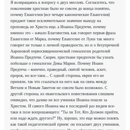
Я возвращаюсь к вопросу о двух мессиях. Согласитесь, что
поколениям христиан было не совсем до конца понятно,
почему Евангелия (все четыре канонические Евангелия)
придают такое исключительное значение выходу на
проповедь не Христа еще, а Иоанна Предтечи, почему
именно это – начало Благовестия, как говорит первая фраза
Евангелия от Марка, почему Евангелие от Луки так много
говорит не только о личной праведности, но и о безупречной
Аароновой первосвященнической генеалогии родителей
Иоанна Предтечи. Скорее, христиане предпочли бы узнать
побольше о генеалогии Девы Марии. Почему Иоанн
Предтеча – конечно, праведный, святой человек, аскет,
пророк, но все-таки... С одной стороны, евреи его не
приняли, так что ссылаться на него как на связь между
Ветхим и Новым Заветом не совсем было возможно. С
другой стороны, из евангельского повествования слишком
очевидно, что далеко не все ученики Иоанна пошли за
Христом. И самого Иоанна мы в последний раз видим все-
таки в позе вопрошающего: "Ты ли Тот, Кто Должен прийти,
или надо ждать другого?" Ну, хорошо, это еще можно понять
как такой педагогический прием: он посылает двух учеников,