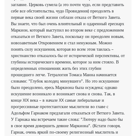
заглавие. Церковь сумела (а это почти чудо, если представить
себе все обстоятельства, чудо Провидения) преодолеть в
первые века своей жизни соблазн отказа от Ветхого Завета.
Вы знаете, что был очень влиятельный и одаренный ересиарх
Маркион, который выступил во втором веке с предложением
отказаться от Ветхого Завета, поскольку он преодолен новым,
новозаветным Откровением и стал ненужным. Можно
понять силу искушения, которая во всем этом таилась –
христианство отказалось бы от исторической перспективы, от
глубины исторического времени, которое за ним стояло. В
определенных отношениях жить без этих глубин
прошедшего легче. Тетралогия Томаса Манна начинается
словами: "Глубок колодец минувшего". Но это искушение
было преодолено, ересь Маркиона была осуждена; однако
искушение возникало и возникает снова и снова. Так, в
конце XIX века – в начале XX самые либеральные и
прогрессивные протестантские мыслители во главе с
Адольфом Гарнаком предлагали отказаться от Ветхого Завета.
У Гарнака мы встречаем такие слова: "Лютеру надо было бы
в свое время довершить деяние Маркиона". (Кстати говоря,
Гарнак, очень яркий по-своему религиозный мыслитель и