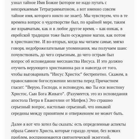
узнал тайное Имя Божие (которое не надо путать с
неизрекаемым Тетраграмматоном, а вот именно совсем
тайное имя, которого никто не знает). Мы чувствуем, что в те
времена вопрос о чудотворстве был, по крайней мере, таким
же взрывчатым, как и в любое другое время, – как-никак, в
еврейской традиции тоже было осуждение магии, как потом
в христианстве. И во-вторых, когда мы читаем самые, мягко
говоря, недоброжелательные упоминания, мы получаем шанс
почувствовать, до чего серьезным, до чего острым был
вопрос об исповедании мессианства Иисуса. И это должно
отучить верующего христианина раз и навсегда от того,
чтобы выговаривать "Иисус Христос" бестрепетно. Скажем, в
православном богослужении молитва перед Причастием
гласит: "Верую, Господи, и исповедую, яко Ты еси воистину
Христос, Сын Бога Живаго". (Разумеется, это из исповедания
апостола Петра в Евангелии от Матфея.) Это страшно
серьезный вопрос, настолько серьезный, что никакой
середины между принятием и отвержением не может быть.
Далее я вот что хотел бы сказать: есть определенные аспекты
образа Самого Христа, которые гораздо лучше, без всяких
проблем, воспринимаются святоотеческой экзегезой,