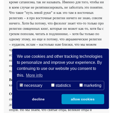
кроме сатанизма, так не называть. Именно для того, чтобы ни
в коем случае не релятивизировать, не заболтать это понятие.
Что такое "путь левой руки" и как это там в восточных
религиях – я про восточные религии ничего не знаю, совсем
ничего. Хотя бы потому, что филолог знает что-то только про
религии священных книг, которые он может как-то, хотя бы с
грехом пополам, читать в подлиннике, – хотя бы только по
одному этому, но еще и потому, что авраамические религии
– иудаизм, ислам – настолько нам близки, что мы можем
чувствовать, в чем мы ужасно не близки, именно потому, что
есть общая точка отсчета. Но то, что дальше на восток, – я
We use cookies and other tracking technologies
ничего не знаю, совсем ничего. Что же касается сатанизма, то
to personalize and improve your experience. By
еще раз: нам велено бодрствовать, нам велено не впадать в
continuing to use our website you consent to
панику.
this.
More info
Вопрос
. Можно ли доверяться Таргумам? Если да, то до
какой степени?
necessary
statistics
marketing
Ответ
. Что значит "доверяться"? Вы знаете, даже нашему
собственному православному Священному Преданию мы
decline
allow cookies
доверяемся в том смысле, что мы принимаем согласие святых
отцов. Но мы знаем, что святые отцы, великие отцы и