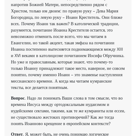
напротив Божией Матери, непосредственно рядом с
Христом, только им двоим: по правую руку – Дева Мария
Богородица, по левую руку – Иоанн Креститель. Они ближе
всех. Почему Иоанн так важен? В католической традиции,
разумеется, почитание Иоанна Крестителя остается, это
невозможно отменить после всего, что мы читаем в
Евангелии, но такой акцент, такая эмфаза на почитании
Иоанна постепенно вытесняется поднимающимся между XIII
и XVI веками в католицизме почитанием Иосифа Обручника.
Но уже и православным, которые знают, что почему-то
только Иоанну принадлежит такое место, наверное, не совсем
понятно, почему именно Иоанн – это знаменье наступления
мессианского времени. А когда мы читаем кумранские
тексты, все делается понятным.
Вопрос
. Надо ли понимать Ваши слова в том смысле, что во
времена Иисуса между ортодоксальным иудаизмом и
иудейскими сектами, такими, как те же кумраниты или ессеи,
не существовало жестоких противоречий? Как же тогда
понять Иоанново крещение в европейском контексте?
Ответ
. Я, может быть, не очень понимаю логическое