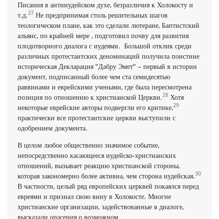
Писания в антииудейском духе, безразличия к Холокосту и
27
т.д.
Не предпринимая столь решительных шагов
теологическом плане, как это сделали лютеране, Баптистский
альянс, по крайней мере , подготовил почву для развития
плодотворного диалога с иудеями. Большой отклик среди
различных протестантских деноминаций получила поистине
историческая Декларация "Дабру Эмет" – первый в истории
документ, подписанный более чем ста семидесятью
раввинами и еврейскими учеными, где была пересмотрена
28
позиция по отношению к христианской Церкви.
Хотя
29
некоторые еврейские авторы подвергли его критике,
практически все протестантские церкви выступили с
одобрением документа.
В целом любое общественно значимое событие,
непосредственно касающееся иудейско-христианских
отношений, вызывает реакцию христианской стороны,
30
которая закономерно более активна, чем сторона иудейская.
В частности, целый ряд европейских церквей покаялся перед
евреями и признал свою вину в Холокосте. Многие
христианские организации, задействованные в диалоге,
высказали опасения о возможном