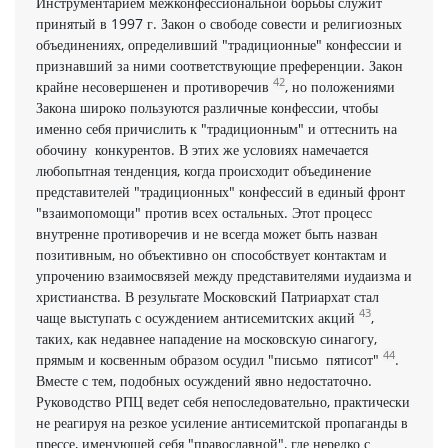
Инструментарием межконфессиональной борьбы служит
принятый в 1997 г. Закон о свободе совести и религиозных
объединениях, определивший "традиционные" конфессии и
признавший за ними соответствующие преференции. Закон
42
крайне несовершенен и противоречив
, но положениями
Закона широко пользуются различные конфессии, чтобы
именно себя причислить к "традиционным" и оттеснить на
обочину конкурентов. В этих же условиях намечается
любопытная тенденция, когда происходит объединение
представителей "традиционных" конфессий в единый фронт
"взаимопомощи" против всех остальных. Этот процесс
внутренне противоречив и не всегда может быть назван
позитивным, но объективно он способствует контактам и
упрочению взаимосвязей между представителями иудаизма и
христианства. В результате Московский Патриархат стал
43
чаще выступать с осуждением антисемитских акций
,
таких, как недавнее нападение на московскую синагогу,
44
прямым и косвенным образом осудил "письмо пятисот"
.
Вместе с тем, подобных осуждений явно недостаточно.
Руководство РПЦ ведет себя непоследовательно, практически
не реагируя на резкое усиление антисемитской пропаганды в
прессе, именующей себя "православной", где нередко с