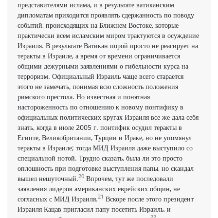
представителями ислама, и в результате ватиканским
дипломатам приходится проявлять сдержанность по поводу
событий, происходящих на Ближнем Востоке, которые
практически всем исламским миром трактуются в осуждение
Израиля. В результате Ватикан порой просто не реагирует на
теракты в Израиле, а время от времени ограничивается
общими дежурными заявлениями о гибельности курса на
терроризм. Официальный Израиль чаще всего старается
этого не замечать, понимая всю сложность положения
римского престола. Но известная и понятная
настороженность по отношению к новому понтифику в
официальных политических кругах Израиля все же дала себя
знать, когда в июле 2005 г. понтифик осудил теракты в
Египте, Великобритании, Турции и Ираке, но не упомянул
теракты в Израиле; тогда МИД Израиля даже выступило со
специальной нотой. Трудно сказать, была ли это просто
оплошность при подготовке выступления папы, но скандал
20
вышел нешуточный.
Впрочем, тут же последовали
заявления лидеров американских еврейских общин, не
21
согласных с МИД Израиля.
Вскоре после этого президент
Израиля Кацав пригласил папу посетить Израиль, и
22