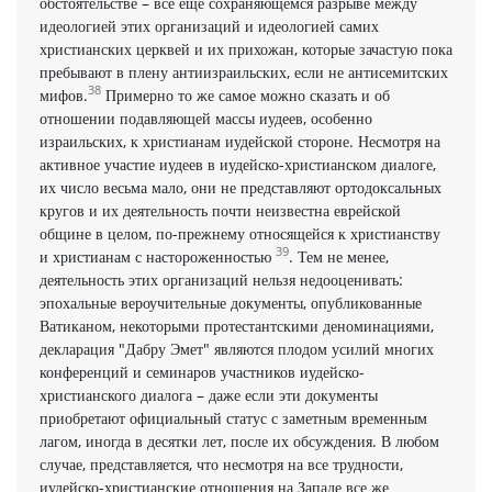
обстоятельстве – все еще сохраняющемся разрыве между
идеологией этих организаций и идеологией самих
христианских церквей и их прихожан, которые зачастую пока
пребывают в плену антиизраильских, если не антисемитских
38
мифов.
Примерно то же самое можно сказать и об
отношении подавляющей массы иудеев, особенно
израильских, к христианам иудейской стороне. Несмотря на
активное участие иудеев в иудейско-христианском диалоге,
их число весьма мало, они не представляют ортодоксальных
кругов и их деятельность почти неизвестна еврейской
общине в целом, по-прежнему относящейся к христианству
39
и христианам с настороженностью
. Тем не менее,
деятельность этих организаций нельзя недооценивать:
эпохальные вероучительные документы, опубликованные
Ватиканом, некоторыми протестантскими деноминациями,
декларация "Дабру Эмет" являются плодом усилий многих
конференций и семинаров участников иудейско-
христианского диалога – даже если эти документы
приобретают официальный статус с заметным временным
лагом, иногда в десятки лет, после их обсуждения. В любом
случае, представляется, что несмотря на все трудности,
иудейско-христианские отношения на Западе все же