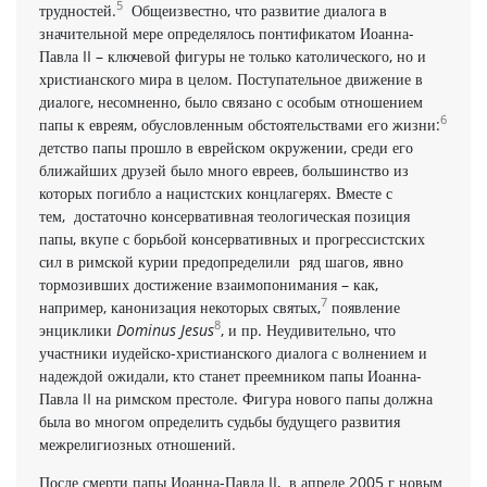
5
трудностей.
Общеизвестно, что развитие диалога в
значительной мере определялось понтификатом Иоанна-
Павла II – ключевой фигуры не только католического, но и
христианского мира в целом. Поступательное движение в
диалоге, несомненно, было связано с особым отношением
6
папы к евреям, обусловленным обстоятельствами его жизни:
детство папы прошло в еврейском окружении, среди его
ближайших друзей было много евреев, большинство из
которых погибло а нацистских концлагерях. Вместе с
тем, достаточно консервативная теологическая позиция
папы, вкупе с борьбой консервативных и прогрессистских
сил в римской курии предопределили ряд шагов, явно
тормозивших достижение взаимопонимания – как,
7
например, канонизация некоторых святых,
появление
8
энциклики
Dominus Jesus
, и пр. Неудивительно, что
участники иудейско-христианского диалога с волнением и
надеждой ожидали, кто станет преемником папы Иоанна-
Павла II на римском престоле. Фигура нового папы должна
была во многом определить судьбы будущего развития
межрелигиозных отношений.
После смерти папы Иоанна-Павла II, в апреле 2005 г новым