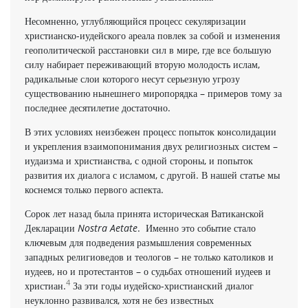
Несомненно, углубляющийся процесс секуляризации
христианско-иудейского ареала повлек за собой и изменения
геополитической расстановки сил в мире, где все большую
силу набирает переживающий вторую молодость ислам,
радикальные слои которого несут серьезную угрозу
существованию нынешнего миропорядка – примеров тому за
последнее десятилетие достаточно.
В этих условиях неизбежен процесс попыток консолидации
и укрепления взаимопонимания двух религиозных систем –
иудаизма и христианства, с одной стороны, и попыток
развития их диалога с исламом, с другой. В нашей статье мы
коснемся только первого аспекта.
Сорок лет назад была принята историческая Ватиканской
Декларации
Nostra Aetate
. Именно это событие стало
ключевым для подведения размышления современных
западных религиоведов и теологов – не только католиков и
иудеев, но и протестантов – о судьбах отношений иудеев и
4
христиан.
За эти годы иудейско-христианский диалог
неуклонно развивался, хотя не без известных