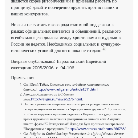
являются скорее риторическими и призваны работать по
принципу: давайте поочередно дружить против наших и
ваших конкурентов.
Но если не считать такого рода взаимной поддержки в
рамках официальных контактов и объединений, реального
всеобъемлющего диалога между христианами и иудеями в
России не ведется. Необходимых социальных и культурно-
46
исторических условий для него пока не создано.
Впервые опубликована: Евроазиатский Еврейский
ежегодник 2005/2006. с. 94-106.
Примечания
См. Юрий Табак.
Основные вехи иудейско-христианского
диалога.
http://www.religare.ru/article1311.html
Авторы Конституции ЕС боятся
Бога.
http://religio.ru/news/5276.html
.
По распоряжению американского конгресса рождественская ель
теперь официально называется "праздничным деревом". Кроме того,
чтобы не нарушать принцип отделения Церкви от государства во
время церемонии включения фонариков на главной елке Америки
вместо фразы "С Рождеством!" Джордж Буш произнес нейтральное
"Поздравляем с праздником!"
http://www.strana.ru/forum/266738/
.
См.
Religion in Global Society: Perspectives in Light of Nostra Aetate