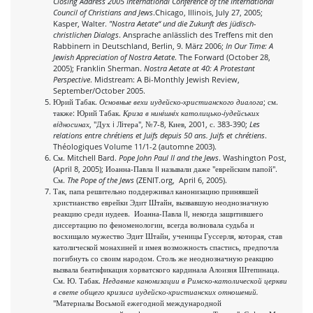
Closing Address 2005 International Conference of the International
Council of Christians and Jews
.Chicago, Illinois, July 27, 2005;
Kasper, Walter.
"Nostra Aetate“ und die Zukunft des jüdisch-
christlichen Dialogs
. Ansprache anlässlich des Treffens mit den
Rabbinern in Deutschland, Berlin, 9. März 2006;
In Our Time: A
Jewish Appreciation of Nostra Aetate
. The Forward (October 28,
2005); Franklin Sherman.
Nostra Aetate at 40: A Protestant
Perspective
. Midstream: A Bi-Monthly Jewish Review,
September/October 2005.
Юрий Табак.
Основные вехи иудейско-христианского диалога
; см.
также: Юрий Табак.
Криза в нинiшнiх католицько-iудейських
вiдносинах
, "Дух i Лiтера", №7-8, Киев, 2001, с. 383-390;
Les
relations entre chrétiens et Juifs depuis 50 ans. Juifs et chrétiens
.
Théologiques Volume 11/1-2 (automne 2003).
См. Mitchell Bard.
Pope John Paul II and the Jews
. Washington Post,
(April 8, 2005); Иоанна-Павла II называли даже "еврейским папой".
См.
The Pope of the Jews
(ZENIT.org, April 6, 2005).
Так, папа решительно поддерживал канонизацию принявшей
христианство еврейки Эдит Штайн, вызвавшую неоднозначную
реакцию среди иудеев. Иоанна-Павла II, некогда защитившего
диссертацию по феноменологии, всегда волновала судьба и
восхищало мужество Эдит Штайн, ученицы Гуссерля, которая, став
католической монахиней и имея возможность спастись, предпочла
погибнуть со своим народом. Столь же неоднозначную реакцию
вызвала беатификация хорватского кардинала Алоизия Штепинаца.
См. Ю. Табак.
Недавние канонизации в Римско-католической церкви
в свете общего кризиса иудейско-христианских отношений.
"Материалы Восьмой ежегодной международной