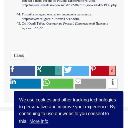
занесен в нашу страну из Римско-католического мира."
http://www.jewish.ru/news/cis/2005/07/prn_news994221939.php
.
Российские евреи начинают защищать христиан
.
http://www.religare.ru/news17212.htm
.
См. Юрий Табак.
Отношение Русской Православной Церкви к
евреям
… op.cit.
Назад
0
0
We use cookies and other tracking technologies
to personalize and improve your experience. By
continuing to use our website you consent to
this.
More info