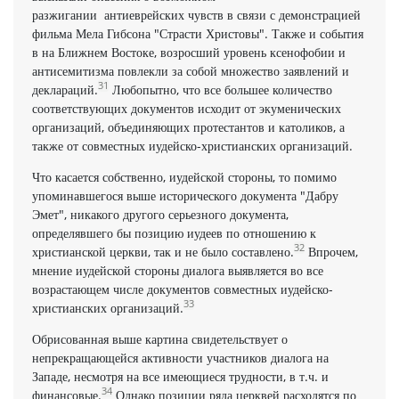
разжигании антиеврейских чувств в связи с демонстрацией
фильма Мела Гибсона "Страсти Христовы". Также и события
в на Ближнем Востоке, возросший уровень ксенофобии и
антисемитизма повлекли за собой множество заявлений и
31
деклараций.
Любопытно, что все большее количество
соответствующих документов исходит от экуменических
организаций, объединяющих протестантов и католиков, а
также от совместных иудейско-христианских организаций.
Что касается собственно, иудейской стороны, то помимо
упоминавшегося выше исторического документа "Дабру
Эмет", никакого другого серьезного документа,
определявшего бы позицию иудеев по отношению к
32
христианской церкви, так и не было составлено.
Впрочем,
мнение иудейской стороны диалога выявляется во все
возрастающем числе документов совместных иудейско-
33
христианских организаций.
Обрисованная выше картина свидетельствует о
непрекращающейся активности участников диалога на
Западе, несмотря на все имеющиеся трудности, в т.ч. и
34
финансовые.
Однако позиции ряда церквей расходятся по