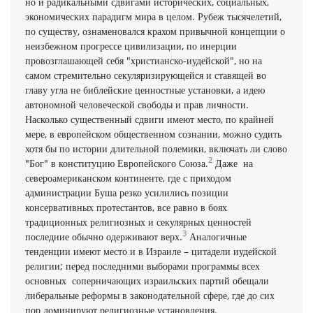
но и радикальными сдвигами исторических, социальных,
экономических парадигм мира в целом. Рубеж тысячелетий,
по существу, ознаменовался крахом привычной концепции о
неизбежном прогрессе цивилизации, по инерции
провозглашающей себя "христианско-иудейской", но на
самом стремительно секуляризирующейся и ставящей во
главу угла не библейские ценностные установки, а идею
автономной человеческой свободы и прав личности.
Насколько существенный сдвиги имеют место, по крайней
мере, в европейском общественном сознании, можно судить
хотя бы по истории длительной полемики, включать ли слово
2
"Бог" в конституцию Европейского Союза.
Даже на
североамериканском континенте, где с приходом
администрации Буша резко усилились позиции
консервативных протестантов, все равно в боях
традиционных религиозных и секулярных ценностей
3
последние обычно одерживают верх.
Аналогичные
тенденции имеют место и в Израиле – цитадели иудейской
религии; перед последними выборами программы всех
основных соперничающих израильских партий обещали
либеральные реформы в законодательной сфере, где до сих
пор доминируют религиозные установления.