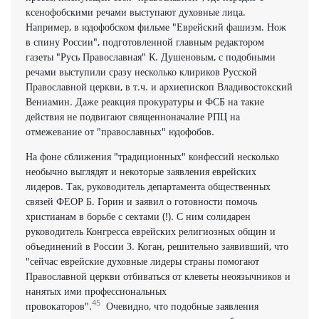
ксенофобскими речами выступают духовные лица.
Например, в юдофобском фильме "Еврейский фашизм. Нож
в спину России", подготовленной главным редактором
газеты "Русь Православная" К. Душеновым, с подобными
речами выступили сразу несколько клириков Русской
Православной церкви, в т.ч. и архиепископ Владивостокский
Вениамин. Даже реакция прокуратуры и ФСБ на такие
действия не подвигают священноначалие РПЦ на
отмежевание от "православных" юдофобов.
На фоне сближения "традиционных" конфессий несколько
необычно выглядят и некоторые заявления еврейских
лидеров. Так, руководитель департамента общественных
связей ФЕОР Б. Горин и заявил о готовности помочь
христианам в борьбе с сектами (!). С ним солидарен
руководитель Конгресса еврейских религиозных общин и
объединений в России З. Коган, решительно заявивший, что
"сейчас еврейские духовные лидеры страны помогают
Православной церкви отбиваться от клеветы неоязычников и
нанятых ими профессиональных
45
провокаторов".
Очевидно, что подобные заявления