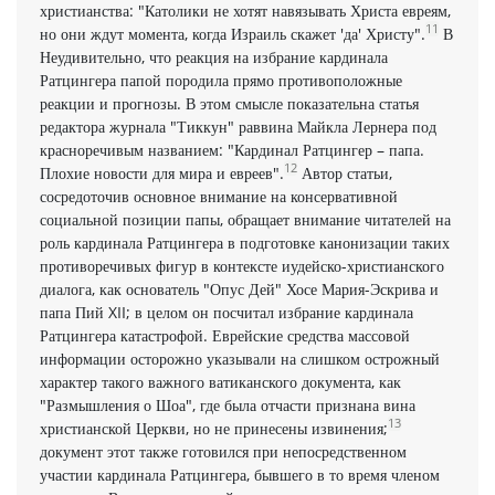
христианства: "Католики не хотят навязывать Христа евреям,
11
но они ждут момента, когда Израиль скажет 'да' Христу".
В
Неудивительно, что реакция на избрание кардинала
Ратцингера папой породила прямо противоположные
реакции и прогнозы. В этом смысле показательна статья
редактора журнала "Тиккун" раввина Майкла Лернера под
красноречивым названием: "Кардинал Ратцингер – папа.
12
Плохие новости для мира и евреев".
Автор статьи,
сосредоточив основное внимание на консервативной
социальной позиции папы, обращает внимание читателей на
роль кардинала Ратцингера в подготовке канонизации таких
противоречивых фигур в контексте иудейско-христианского
диалога, как основатель "Опус Дей" Хосе Мария-Эскрива и
папа Пий XII; в целом он посчитал избрание кардинала
Ратцингера катастрофой. Еврейские средства массовой
информации осторожно указывали на слишком острожный
характер такого важного ватиканского документа, как
"Размышления о Шоа", где была отчасти признана вина
13
христианской Церкви, но не принесены извинения;
документ этот также готовился при непосредственном
участии кардинала Ратцингера, бывшего в то время членом