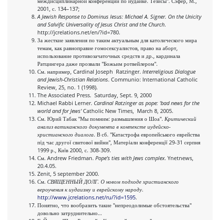
междисциплинарной конференции по иудаике. Тезисы". Сэфер, М.,
2001, с. 134–137;
A Jewish Response to Dominus Iesus: Michael A. Signer. On the Unicity
and Salvific Universality of Jesus Christ and the Church
.
http://jcrelations.net/en/?id=780.
За жесткие заявления по таким актуальным для католического мира
темам, как равноправие гомосексуалистов, право на аборт,
использование противозачаточных средств и др., кардинала
Ратцингера даже прозвали "Божьим ротвейлером".
См. например, Cardinal Joseph Ratzinger.
Interreligious Dialogue
and Jewish-Christian Relations
. Communio: International Catholic
Review, 25, no. 1 (1998).
The Associated Press. Saturday, Sept. 9, 2000
Michael Rabbi Lerner.
Cardinal Ratzinger as pope: 'bad news for the
world and for Jews'
Catholic New Times, March 8, 2005.
См. Юрий Табак "Мы помним: размышления о Шоа".
Критический
анализ ватиканского документа в контексте иудейско-
христианского диалога
. В сб. "Катастрофа европейського еврейства
пiд час другоï свитовоï вийни", Матерiали конференцïï 29-31 серпня
1999 р., Киïв 2000, с. 308-309.
См. Andrew Friedman.
Pope's ties with Jews complex
. Ynetnews,
20.4.05.
Zenit, 5 september 2000.
См.
СВЯЩЕННЫЙ ДОЛГ. О новом подходе христианского
вероучения к иудаизму и еврейскому народу
.
http://www.jcrelations.net/ru/?id=1595
.
Понятно, что вообразить такие "непреодолимые обстоятельства"
довольно затруднительно…