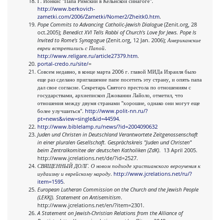
Г. Йонкис "Папа Римский в Кельнской синагоге".
http://www.berkovich-
zametki.com/2006/Zametki/Nomer2/Zheitk0.htm
.
Pope Commits to Advancing Catholic-Jewish Dialogue
(Zenit.org, 28
oct.2005);
Benedict XVI Tells Rabbi of Church's Love for Jews. Pope Is
Invited to Rome's Synagogue
(Zenit.org, 12 Jan. 2006);
Американские
евреи встретились с Папой
.
http://www.religare.ru/article27379.htm
.
portal-credo.ru/site/
=
Совсем недавно, в конце марта 2006 г. главой МИДа Израиля было
еще раз сделано приглашение папе посетить эту страну, и опять папа
дал свое согласие. Секретарь Святого престола по отношениям с
государствами, архиепископ Джованни Лайоло, отметил, что
отношения между двумя странами "хорошие, однако они могут еще
более улучшиться".
http://www.polit-nn.ru/?
pt=news&view=single&id=44594
.
http://www.biblelamp.ru/news/?id=2004090632
Juden und Christen in Deutschland Verantwortete Zeitgenossenschaft
in einer pluralen Gesellschaft. Gesprächskreis "Juden und Christen"
beim Zentralkomitee der deutschen Katholiken (ZdK)
. 13 April 2005.
http://www.jcrelations.net/de/?id=2527.
СВЯЩЕННЫЙ ДОЛГ. О новом подходе христианского вероучения к
иудаизму и еврейскому народу
.
http://www.jcrelations.net/ru/?
item=1595
.
European Lutheran Commission on the Church and the Jewish People
(LEKKJ). Statement on Antisemitism
.
http://www.jcrelations.net/en/?item=2301.
A Statement on Jewish-Christian Relations from the Alliance of