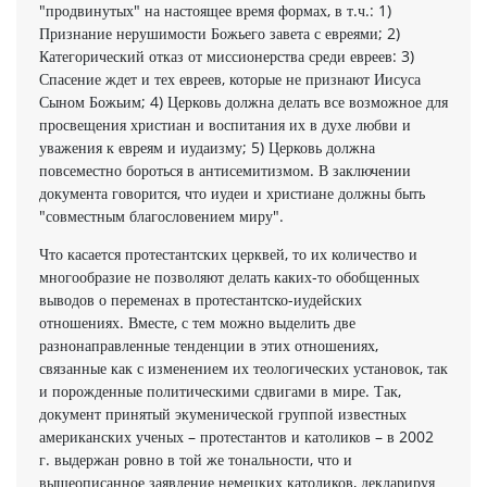
"продвинутых" на настоящее время формах, в т.ч.: 1)
Признание нерушимости Божьего завета с евреями; 2)
Категорический отказ от миссионерства среди евреев: 3)
Спасение ждет и тех евреев, которые не признают Иисуса
Сыном Божьим; 4) Церковь должна делать все возможное для
просвещения христиан и воспитания их в духе любви и
уважения к евреям и иудаизму; 5) Церковь должна
повсеместно бороться в антисемитизмом. В заключении
документа говорится, что иудеи и христиане должны быть
"совместным благословением миру".
Что касается протестантских церквей, то их количество и
многообразие не позволяют делать каких-то обобщенных
выводов о переменах в протестантско-иудейских
отношениях. Вместе, с тем можно выделить две
разнонаправленные тенденции в этих отношениях,
связанные как с изменением их теологических установок, так
и порожденные политическими сдвигами в мире. Так,
документ принятый экуменической группой известных
американских ученых – протестантов и католиков – в 2002
г. выдержан ровно в той же тональности, что и
вышеописанное заявление немецких католиков, декларируя