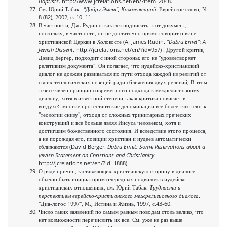
Baptists
. http://www.jcrelations.net/en/?item=2048.
См. Юрий Табак.
"Дабру Эмет", Комментарий
. Еврейское слово, №
8 (82), 2002, с. 10–11.
В частности, Дж. Рудин отказался подписать этот документ,
поскольку, в частности, он не достаточно прямо говорит о вине
христианской Церкви в Холокосте (A. James Rudin.
"Dabru Emet": A
Jewish Dissent
. http://jcrelations.net/en/?id=957) . Другой критик,
Дэвид Бергер, подходит с иной стороны: его не "удовлетворяет
релятивизм документа". Он полагает, что иудейско-христианский
диалог не должен развиваться по пути отхода каждой из религий от
своих теологических позиций ради сближения двух религий; В этом
тезисе явлен принцип современного подхода к межрелигиозному
диалогу, хотя в известной степени такая критика повисает в
воздухе: многие протестантские деноминации все более тяготеют к
"теологии снизу", отходя от сложных тринитарных греческих
конструкций и все больше являя Иисуса человеком, хотя и
достигшим божественного состояния. И вследствие этого процесса,
а не порождая его, позиции христиан и иудеев автоматически
сближаются (David Berger.
Dabru Emet: Some Reservations about a
Jewish Statement on Christians and Christianity
.
http://jcrelations.net/en/?id=1888)
О ряде причин, заставляющих христианскую сторону в диалоге
обычно быть инициатором очередных подвижек в иудейско-
христианских отношениях, см. Юрий Табак.
Трудности и
перспективы еврейско-христианского межрелигиозного диалога
.
"Диа-логос 1997", М., Истина и Жизнь, 1997, с.43-60.
Число таких заявлений по самым разным поводам столь велико, что
нет возможности перечислить их все. См. уже не раз выше