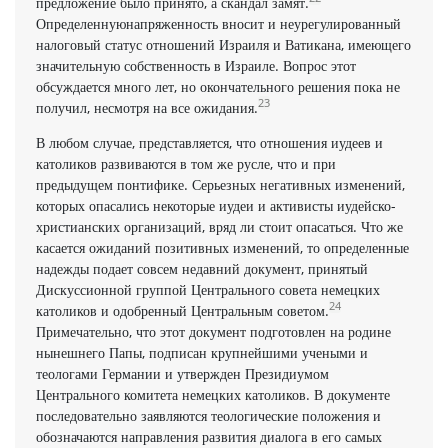
предложение было принято, а скандал замят.
Определеннуюнапряженность вносит и неурегулированный
налоговый статус отношений Израиля и Ватикана, имеющего
значительную собственность в Израиле. Вопрос этот
обсуждается много лет, но окончательного решения пока не
23
получил, несмотря на все ожидания.
В любом случае, представляется, что отношения иудеев и
католиков развиваются в том же русле, что и при
предыдущем понтифике. Серьезных негативных изменений,
которых опасались некоторые иудеи и активисты иудейско-
христианских организаций, вряд ли стоит опасаться. Что же
касается ожиданий позитивных изменений, то определенные
надежды подает совсем недавний документ, принятый
Дискуссионной группой Центрального совета немецких
24
католиков и одобренный Центральным советом.
Примечательно, что этот документ подготовлен на родине
нынешнего Папы, подписан крупнейшими учеными и
теологами Германии и утвержден Президиумом
Центрального комитета немецких католиков. В документе
последовательно заявляются теологические положения и
обозначаются направления развития диалога в его самых