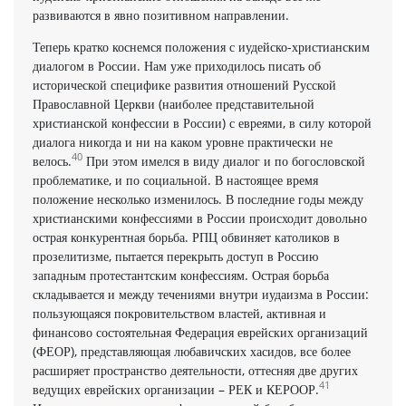
развиваются в явно позитивном направлении.
Теперь кратко коснемся положения с иудейско-христианским
диалогом в России. Нам уже приходилось писать об
исторической специфике развития отношений Русской
Православной Церкви (наиболее представительной
христианской конфессии в России) с евреями, в силу которой
диалога никогда и ни на каком уровне практически не
40
велось.
При этом имелся в виду диалог и по богословской
проблематике, и по социальной. В настоящее время
положение несколько изменилось. В последние годы между
христианскими конфессиями в России происходит довольно
острая конкурентная борьба. РПЦ обвиняет католиков в
прозелитизме, пытается перекрыть доступ в Россию
западным протестантским конфессиям. Острая борьба
складывается и между течениями внутри иудаизма в России:
пользующаяся покровительством властей, активная и
финансово состоятельная Федерация еврейских организаций
(ФЕОР), представляющая любавичских хасидов, все более
расширяет пространство деятельности, оттесняя две других
41
ведущих еврейских организации – РЕК и КЕРООР.