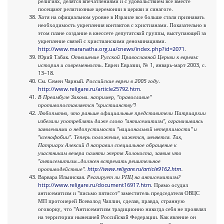
религиях, делятся впечатлениями и с удовольствием все вместе
посещают религиозные церемонии в церкви и синагоге.
Хотя на официальном уровне в Израиле все больше стали признавать
необходимость укрепления контактов с христианами. Показательно в
этом плане создание в кнессете депутатской группы, выступающей за
укрепление связей с христианскими деноминациями.
http://www.maranatha.org.ua/cnews/index.php?id=2071
.
Юрий Табак.
Отношение Русской Православной Церкви к евреям:
история и современность
. Евреи Евразии, № 1, январь-март 2003, с.
13–18.
См. Семен Чарный.
Российские евреи в 2005 году
.
http://www.religare.ru/article25792.htm
.
В Преамбуле Закона. например, "православие"
противопоставляется "христианству"!
Любопытно, что раньше официальные представители Патриархии
избегали употреблять даже слово "антисемитизм", ограничиваясь
заявлениями о недопустимости "национальной нетерпимости" и
"ксенофобии". Теперь положение, кажется, меняется. Так,
Патриарх Алексий II направил специальное обращение к
участникам вечера памяти жертв Холокоста, заявив что
"антисемитизм…должен встречать решительное
противодействие".
http://www.religare.ru/article9162.htm
.
Варвара Ильинская.
Реагирует ли РПЦ на антисемитизм?
http://www.religare.ru/document16917.htm
. Прямо осудил
антисемитизм и "письмо пятисот" заместитель председателя ОВЦС
МП протоиерей Всеволод Чаплин, сделав, правда, странную
оговорку, что "Антисемитизм традиционно никогда себя не проявлял
на территории нынешней Российской Федерации. Как явление он