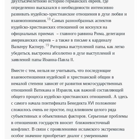
двухтысячелетнюю историю германских евреев, где
определенно высказался о необходимости интенсивно
развивать иудейско-христианские отношения в духе любви и
18
взаимопонимания.
Самых разнообразных аспектов
иудейско-христианских отношений он коснулся на
официальных приемах – главного раввина Рима, делегации
американских евреев – а также в письме к кардиналу
19
Вальтеру Касперу.
Риторика выступлений папы, как легко
убедиться, выстроена абсолютно в духе выступлений и
заявлений папы Иоанна-Павла II.
Вместе с тем, нельзя не учитывать, что последующие
взаимоотношения иудейской и христианской общин в
немалой степени зависят от развития межгосударственных
отношений Ватикана и Израиля, как важной составляющей
общего процесса иудейско-христианских отношений. А здесь
с самого начала понтификата Бенедикта XVI положение
сложилось очень не простое, под влиянием целого ряда
субъективных и объективных факторов. Серьезные проблемы
в отношениях государств вносит ближневосточный
конфликт. В связи с проявлениями исламского экстремизма
особое значение приобретает диалог с умеренными