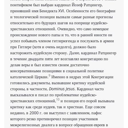
понтификом был выбран кардинал Йозеф Ратцингер,
принявший имя Бенедикта XVI. Особенности его биографии
и теологической позиции вызвали самые разные прогнозы
относительно его будущих шагов на поприще иудейско-
христианских отношений. Очевидно, что само немецкое
происхождение нового папы и то, что в ранней юности он
успел побывать членом гитлерюгенда и послужить в армии
при Гитлере (хотя и очень недолго), должно было
насторожить иудейскую сторону. Далее, кардинал Ратцингер
в течение двадцати пяти лет возглавлял конгрегацию по
делам веры и был известен своим достаточно
консервативными позициями в социальной политике
9
католической Церкви.
Именно в недрах этой Конгрегации
готовились документы, вызвавшие критику иудейской
стороны, в частности,
Dominus Jesus
. Кардинал часто
высказывался и писал по проблематике иудейско-
10
христианских отношений,
и позиция его порой вызывала
критику как среди иудеев, так и христиан. Еще совсем
недавно, в 2000 г. он выступил с заявлением, пафос
которого резко противоречил позиции участников
межрелигиозных диалога в вопросе обращения евреев в