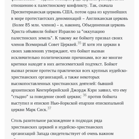
отношению к палестинскому конфликту. Так, сначала
Пресвитерианская церковь США, потом одна из крупнейших
в мире протестантских деноминаций – Англиканская церковь
­ (более 85 млн. членов) – и, наконец, Объединенная церковь
Христа объявили бойкот Израилю за "оккупацию
палестинских земель". К такому же бойкоту призвал своих
35
членов Всемирный Совет Церквей.
И хотя эти церкви в
своих заявлениях утверждают, что бойкот вызван
исключительно политическими причинами, все же многие
критики находят в них антисемитский подтекст. Бойкот
вызвал резкие протесты практически всех крупных иудейско-
христианских организаций, а также некоторых
высокопоставленных христианских деятелей: бывший
архиепископ Кентерберийский Джордж Кэри заявил, что ему
36
"стыдно" за поведение своей церкви;
против бойкота
выступил и епископ Нью-йоркской епархии епископальной
37
церкви Марк Сиск.
Столь разительное расхождение в подходах ряда
христианских церквей и иудейско-христианских
организаций Запада свидетельствует об очень важном