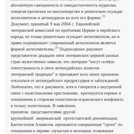
абсолютную самоценность и самодостаточность иудаизма,
отвергая претензии на миссионерство и решительно осуждая
25
антисемитизм и антииудаизм во всех его формах.
Документ, принятый 9 мая 2004 г. Европейской
лютеранской комиссией по проблемам Церкви и еврейского
народа, не только решительно осуждает антисемитизм, но и
прямо подчеркивает: современный антисионизм является
26
формой антисемитизма.
Подписавшие документ
представители двадцати пяти лютеранских церквей разных
стран мужественно заявили, что лютеране "несут особую
ответственность в свете антииудейских аспектов
лютеранской традиции" и призывают всех своих прихожан
отказаться от антииудейских предрассудков и заблуждений.
Любопытно, что в документе, хотя и говорится о внутренней
связи с палестинскими христианами, критикуется перекос в
отношениях к сторонам палестинско-израильского конфликта
в пользу палестинцев. В заявлении,
принятом представителями другой
крупнейшей американской протестантской деноминации,
Баптистским Альянсом, признаются совершенные "грехи" по
отношению к евреям: соучастия и молчания, толкования