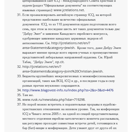
цитировавшийся сайт ICCJ - Международного Совета христиан и
иудеев (раздел "Официальные документы" на соответствующих
языковых страницах): www.jcrelations.net.
Если проанализировать английскую страницу ICCJ, на которой
представлено наибольшее количество официальных
документов ICCJ, то из 110 документов иудеи подготовили всего
семь, при этом за последние шесть лет таких документов только два:
"Дабру Эмет" и заявление Канадского еврейского конгресса,
одобряющее заявление канадских церковных лидеров об
антисемитизме. См. http://jcrelations.net/en/?
area=Statements&category=Jewish. Кроме того, даже
Дабру Эмет
выражает мнение прежде всего евреев-ученых и преимущественно
представителей либеральных направлений иудаизма. См. Юрий
Табак, "
Дабру Эмет
", op.cit.
http://jcrelations.net/en/?
area=Statements&category=Joint%20Christian-Jewish.
Бюджеты крупнейших межрелигиозных и межконфессиональных
организаций, таких как ВСЦ, ICCJ и др., в последние годы в силу
разных причин неуклонно сокращаются.
http://www.blagovest-info.ru/index.php?ss=2&s=3&id=4476
Там же.
www.rusk.ru/newsdata.php?idar=719298.
Но порой можно встретить и поразительные прорывы в иудейско-
христианских отношениях на низовом уровне. Так, на конференции
ICCJ в Чикаго летом 2005 г. на одной из секций представительница
местного отделения еврейско-католического комитета рассказывала,
как регулярно проходят совместные встречи детей, готовящихся к
бар (бат)-мицве и конфирмации. Дети узнают друг от друга об их