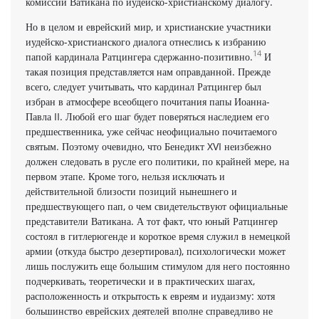
комиссии Ватикана по иудейско-христианскому диалогу.
Но в целом и еврейский мир, и христианские участники
иудейско-христианского диалога отнеслись к избранию
14
папой кардинала Ратцингера сдержанно-позитивно.
И
такая позиция представляется нам оправданной. Прежде
всего, следует учитывать, что кардинал Ратцингер был
избран в атмосфере всеобщего почитания папы Иоанна-
Павла II. Любой его шаг будет поверяться наследием его
предшественника, уже сейчас неофициально почитаемого
святым. Поэтому очевидно, что Бенедикт XVI неизбежно
должен следовать в русле его политики, по крайней мере, на
первом этапе. Кроме того, нельзя исключать и
действительной близости позиций нынешнего и
предшествующего пап, о чем свидетельствуют официальные
представители Ватикана. А тот факт, что юный Ратцингер
состоял в гитлерюгенде и короткое время служил в немецкой
армии (откуда быстро дезертировал), психологически может
лишь послужить еще большим стимулом для него постоянно
подчеркивать, теоретически и в практических шагах,
расположенность и открытость к евреям и иудаизму: хотя
большинство еврейских деятелей вполне справедливо не