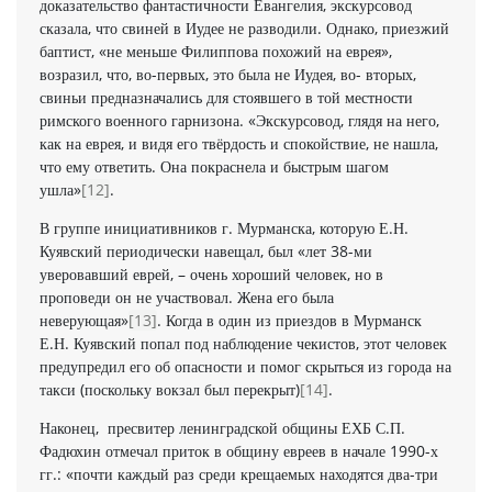
доказательство фантастичности Евангелия, экскурсовод
сказала, что свиней в Иудее не разводили. Однако, приезжий
баптист, «не меньше Филиппова похожий на еврея»,
возразил, что, во-первых, это была не Иудея, во- вторых,
свиньи предназначались для стоявшего в той местности
римского военного гарнизона. «Экскурсовод, глядя на него,
как на еврея, и видя его твёрдость и спокойствие, не нашла,
что ему ответить. Она покраснела и быстрым шагом
ушла»
[12]
.
В группе инициативников г. Мурманска, которую Е.Н.
Куявский периодически навещал, был «лет 38-ми
уверовавший еврей, – очень хороший человек, но в
проповеди он не участвовал. Жена его была
неверующая»
[13]
. Когда в один из приездов в Мурманск
Е.Н. Куявский попал под наблюдение чекистов, этот человек
предупредил его об опасности и помог скрыться из города на
такси (поскольку вокзал был перекрыт)
[14]
.
Наконец, пресвитер ленинградской общины ЕХБ С.П.
Фадюхин отмечал приток в общину евреев в начале 1990-х
гг.: «почти каждый раз среди крещаемых находятся два-три