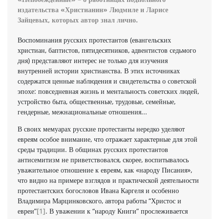
издательства «Христианин» Людмиле и Ларисе
Зайцевых, которых автор знал лично.
Воспоминания русских протестантов (евангельских
христиан, баптистов, пятидесятников, адвентистов седьмого
дня) представляют интерес не только для изучения
внутренней истории христианства. В этих источниках
содержатся ценные наблюдения и свидетельства о советской
эпохе: повседневная жизнь и ментальность советских людей,
устройство быта, общественные, трудовые, семейные,
гендерные, межнациональные отношения...
В своих мемуарах русские протестанты нередко уделяют
евреям особое внимание, что отражает характерные для этой
среды традиции. В общинах русских протестантов
антисемитизм не приветствовался, скорее, воспитывалось
уважительное отношение к евреям, как «народу Писания»,
что видно на примере взглядов и практической деятельности
протестантских богословов Ивана Каргеля и особенно
Владимира Марцинковского, автора работы “Христос и
евреи”
[1]
. В уважении к “народу Книги” прослеживается