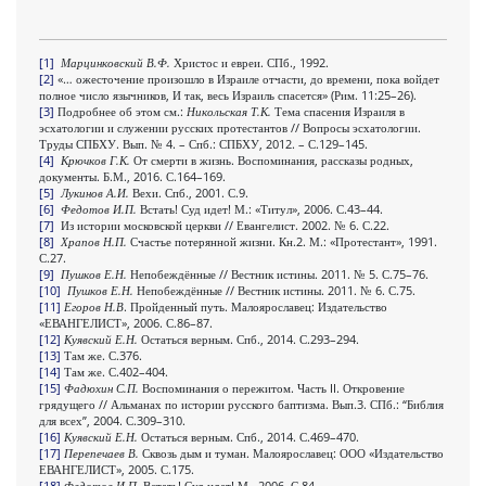
[1]
Марцинковский В.Ф.
Христос и евреи. СПб., 1992.
[2]
«… ожесточение произошло в Израиле отчасти, до времени, пока войдет
полное число язычников, И так, весь Израиль спасется» (Рим. 11:25–26).
[3]
Подробнее об этом см.:
Никольская Т.К.
Тема спасения Израиля в
эсхатологии и служении русских протестантов // Вопросы эсхатологии.
Труды СПБХУ. Вып. № 4. – Спб.: СПБХУ, 2012. – С.129–145.
[4]
Крючков Г.К.
От смерти в жизнь. Воспоминания, рассказы родных,
документы. Б.М., 2016. С.164–169.
[5]
Лукинов А.И.
Вехи. Спб., 2001. С.9.
[6]
Федотов И.П.
Встать! Суд идет! М.: «Титул», 2006. С.43–44.
[7]
Из истории московской церкви // Евангелист. 2002. № 6. С.22.
[8]
Храпов Н.П.
Счастье потерянной жизни. Кн.2. М.: «Протестант», 1991.
С.27.
[9]
Пушков Е.Н.
Непобеждённые // Вестник истины. 2011. № 5. С.75–76.
[10]
Пушков Е.Н.
Непобеждённые // Вестник истины. 2011. № 6. С.75.
[11]
Егоров Н.В
. Пройденный путь. Малоярославец: Издательство
«ЕВАНГЕЛИСТ», 2006. С.86–87.
[12]
Куявский Е.Н.
Остаться верным. Спб., 2014. С.293–294.
[13]
Там же. С.376.
[14]
Там же. С.402–404.
[15]
Фадюхин С.П.
Воспоминания о пережитом. Часть II. Откровение
грядущего // Альманах по истории русского баптизма. Вып.3. СПб.: “Библия
для всех”, 2004. С.309–310.
[16]
Куявский Е.Н.
Остаться верным. Спб., 2014. С.469–470.
[17]
Перепечаев В.
Сквозь дым и туман. Малоярославец: ООО «Издательство
ЕВАНГЕЛИСТ», 2005. С.175.
[18]
Федотов И.П.
Встать! Суд идет! М., 2006. С.84.