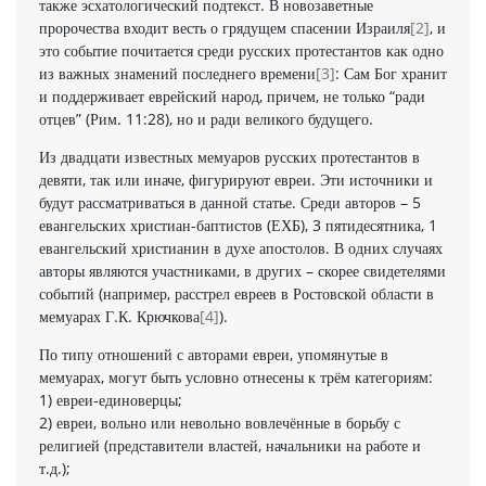
также эсхатологический подтекст. В новозаветные
пророчества входит весть о грядущем спасении Израиля
[2]
, и
это событие почитается среди русских протестантов как одно
из важных знамений последнего времени
[3]
: Сам Бог хранит
и поддерживает еврейский народ, причем, не только “ради
отцев” (Рим. 11:28), но и ради великого будущего.
Из двадцати известных мемуаров русских протестантов в
девяти, так или иначе, фигурируют евреи. Эти источники и
будут рассматриваться в данной статье. Среди авторов – 5
евангельских христиан-баптистов (ЕХБ), 3 пятидесятника, 1
евангельский христианин в духе апостолов. В одних случаях
авторы являются участниками, в других – скорее свидетелями
событий (например, расстрел евреев в Ростовской области в
мемуарах Г.К. Крючкова
[4]
).
По типу отношений с авторами евреи, упомянутые в
мемуарах, могут быть условно отнесены к трём категориям:
1) евреи-единоверцы;
2) евреи, вольно или невольно вовлечённые в борьбу с
религией (представители властей, начальники на работе и
т.д.);