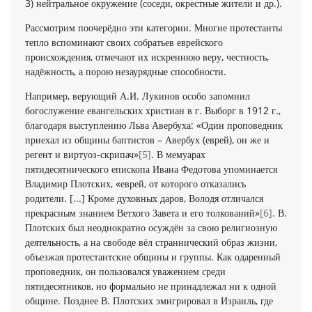
3) нейтральное окружение (соседи, окрестные жители и др.).
Рассмотрим поочерёдно эти категории. Многие протестанты
тепло вспоминают своих собратьев еврейского
происхождения, отмечают их искреннюю веру, честность,
надёжность, а порою незаурядные способности.
Например, верующий А.И. Лукинов особо запомнил
богослужение евангельских христиан в г. Выборг в 1912 г.,
благодаря выступлению Льва Авербуха: «Один проповедник
приехал из общины баптистов – Авербух (еврей), он же и
регент и виртуоз-скрипач»
[5]
. В мемуарах
пятидесятнического епископа Ивана Федотова упоминается
Владимир Плотских, «еврей, от которого отказались
родители. [...] Кроме духовных даров, Володя отличался
прекрасным знанием Ветхого Завета и его толкований»
[6]
. В.
Плотских был неоднократно осуждён за свою религиозную
деятельность, а на свободе вёл страннический образ жизни,
объезжая протестантские общины и группы. Как одаренный
проповедник, он пользовался уважением среди
пятидесятников, но формально не принадлежал ни к одной
общине. Позднее В. Плотских эмигрировал в Израиль, где