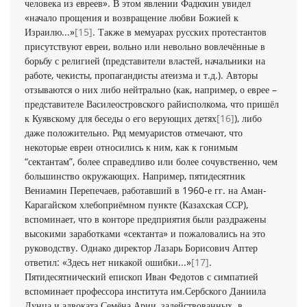
человека из евреев». В этом явлении Фадюхин увидел
«начало прощения и возвращение любви Божией к
Израилю...»
[15]
. Также в мемуарах русских протестантов
присутствуют евреи, вольно или невольно вовлечённые в
борьбу с религией (представители властей, начальники на
работе, чекисты, пропагандисты атеизма и т.д.). Авторы
отзываются о них либо нейтрально (как, например, о еврее –
представителе Василеостровского райисполкома, что пришёл
к Куявскому для беседы о его верующих детях
[16]
), либо
даже положительно. Ряд мемуаристов отмечают, что
некоторые евреи относились к ним, как к гонимым
“сектантам”, более справедливо или более сочувственно, чем
большинство окружающих. Например, пятидесятник
Вениамин Перепечаев, работавший в 1960-е гг. на Аман-
Карагайском хлебоприёмном пункте (Казахская ССР),
вспоминает, что в конторе предприятия были раздражены
высокими заработками «сектанта» и пожаловались на это
руководству. Однако директор Лазарь Борисович Аптер
ответил: «Здесь нет никакой ошибки...»
[17]
.
Пятидесятнический епископ Иван Федотов с симпатией
вспоминает профессора института им.Сербского Даниила
Лунца и адвоката Семёна Арии, задействованных в