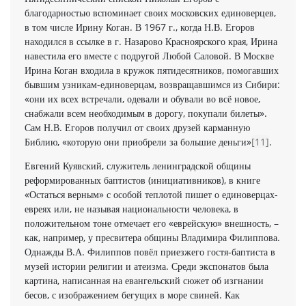
благодарностью вспоминает своих московских единоверцев,
в том числе Ирину Коган. В 1967 г., когда Н.В. Егоров
находился в ссылке в г. Назарово Красноярского края, Ирина
навестила его вместе с подругой Любой Саловой. В Москве
Ирина Коган входила в кружок пятидесятников, помогавших
бывшим узникам-единоверцам, возвращавшимся из Сибири:
«они их всех встречали, одевали и обували во всё новое,
снабжали всем необходимым в дорогу, покупали билеты».
Сам Н.В. Егоров получил от своих друзей карманную
Библию, «которую они приобрели за большие деньги»
[11]
.
Евгений Куявский, служитель ленинградской общины
реформированных баптистов (инициативников), в книге
«Остаться верным» с особой теплотой пишет о единоверцах-
евреях или, не называя национальности человека, в
положительном тоне отмечает его «еврейскую» внешность, –
как, например, у пресвитера общины Владимира Филиппова.
Однажды В.А. Филиппов повёл приезжего гостя-баптиста в
музей истории религии и атеизма. Среди экспонатов была
картина, написанная на евангельский сюжет об изгнании
бесов, с изображением бегущих в море свиней. Как