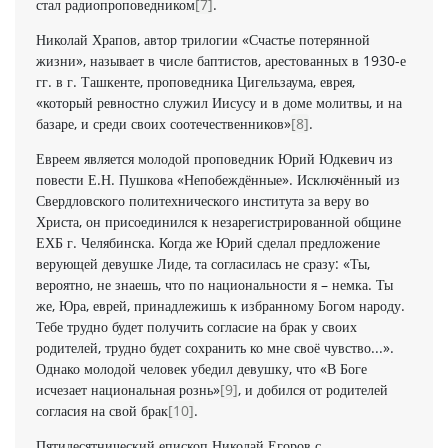
стал радиопроповедником
[7]
.
Николай Храпов, автор трилогии «Счастье потерянной
жизни», называет в числе баптистов, арестованных в 1930-е
гг. в г. Ташкенте, проповедника Цигельзаума, еврея,
«который ревностно служил Иисусу и в доме молитвы, и на
базаре, и среди своих соотечественников»
[8]
.
Евреем является молодой проповедник Юрий Юдкевич из
повести Е.Н. Пушкова «Непобеждённые». Исключённый из
Свердловского политехнического института за веру во
Христа, он присоединился к незарегистрированной общине
ЕХБ г. Челябинска. Когда же Юрий сделал предложение
верующей девушке Лиде, та согласилась не сразу: «Ты,
вероятно, не знаешь, что по национальности я – немка. Ты
же, Юра, еврей, принадлежишь к избранному Богом народу.
Тебе трудно будет получить согласие на брак у своих
родителей, трудно будет сохранить ко мне своё чувство...».
Однако молодой человек убедил девушку, что «В Боге
исчезает национальная рознь»
[9]
, и добился от родителей
согласия на свой брак
[10]
.
Пятидесятнический епископ Николай Егоров с