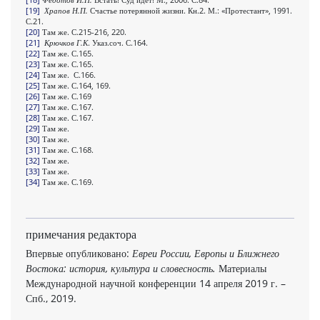
[19]
Храпов Н.П.
Счастье потерянной жизни. Кн.2. М.: «Протестант», 1991.
С.21.
[20]
Там же. С.215-216, 220.
[21]
Крючков Г.К
. Указ.соч. С.164.
[22]
Там же. С.165.
[23]
Там же. С.165.
[24]
Там же. С.166.
[25]
Там же. С.164, 169.
[26]
Там же. С.169
[27]
Там же. С.167.
[28]
Там же. С.167.
[29]
Там же.
[30]
Там же.
[31]
Там же. С.168.
[32]
Там же.
[33]
Там же.
[34]
Там же. С.169.
примечания редактора
Впервые опубликовано:
Евреи России, Европы и Ближнего
Востока: история, культура и словесность.
Материалы
Международной научной конференции 14 апреля 2019 г. –
Спб., 2019.