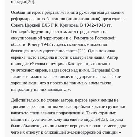
порядки
[20]
.
Особый интерес представляет книга руководителя движения
реформированных баптистов (инициативников) председателя
Совета Церквей ЕХБ Г.К. Крючкова. В 1942–1943 гг.
Геннадий, будучи подростком, жил с родителями на
оккупированной территории в с. Ремонтное Ростовской
области. К лету 1942 г. здесь скопилось множество
беженцев, преимущественно евреев
[21]
. Одна пожилая
еврейка часто заходила в гости к матери Геннадия. Автор
приводит её слова о немцах: «Как ругают, что немцы
уничтожают евреев, издеваются над ними. Неправда! Они
такие все галантные, вежливые, предупредительные. Такие
хорошие люди, что я просто не понимаю, зачем такую
напраслину на них возводят...».
Действительно, по словам автора, первое время немцы не
трогали евреев, но потом «в село прибыли крытые грузовики
какого-то специального подразделения. Таких странных
машин на гусеничном ходу мы ещё не видели»
[22]
. Евреям
было объявлено, что они могут вернуться в родные места, для
чего их отвезут к ближайшей железнодорожной станции –