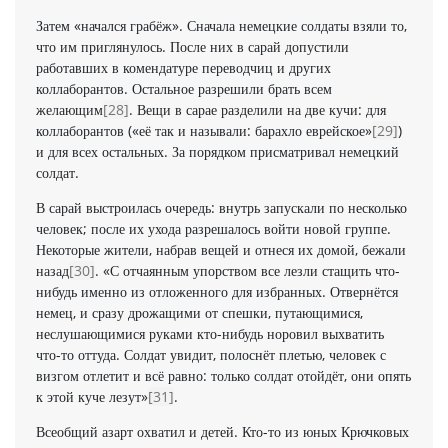
Затем «начался грабёж». Сначала немецкие солдаты взяли то,
что им приглянулось. После них в сарай допустили
работавших в комендатуре переводчиц и других
коллаборантов. Остальное разрешили брать всем
желающим
[28]
. Вещи в сарае разделили на две кучи: для
коллаборантов («её так и называли: барахло еврейское»
[29]
)
и для всех остальных. За порядком присматривал немецкий
солдат.
В сарай выстроилась очередь: внутрь запускали по несколько
человек; после их ухода разрешалось войти новой группе.
Некоторые жители, набрав вещей и отнеся их домой, бежали
назад
[30]
. «С отчаянным упорством все лезли стащить что-
нибудь именно из отложенного для избранных. Отвернётся
немец, и сразу дрожащими от спешки, путающимися,
неслушающимися руками кто-нибудь норовил выхватить
что-то оттуда. Солдат увидит, полоснёт плетью, человек с
визгом отлетит и всё равно: только солдат отойдёт, они опять
к этой куче лезут»
[31]
.
Всеобщий азарт охватил и детей. Кто-то из юных Крючковых