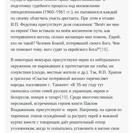
подготовку судебного процесса над московскими
пятидесятниками (1960–1961 гг.), но пытавшихся каждый
по своему облегчить участь арестанта. При этом в отзыве
И.П. Федотова присутствует доля сожаления: “Везёт же мне
на евреев! Они вставали на моём жизненном пути, как
потерявшиеся ангелы, сильно желающие мне помочь. Еврей,
кто он такой? Человек Божий, потерявший своего Бога. Чем
он поможет тому, кого судят за еврейского Бога?”
[18]
.
В некоторых мемуарах присутствуют евреи из нейтрального
окружения, не выражавшие к протестантам ни злобы, ни
сочувствия (соседи, местные жители и др.). Так, Н.П. Храпов
в трилогии «Счастье потерянной жизни» перечисляет
народы, населявшие г. Ташкент: «К 35-му году тут
скопились сотни семей русских и украинцев, евреев и
белорусов, немцев и татар»
[19]
. Среди многочисленных
персонажей, встреченных героем книги Павлом
Владыкиным, присутствуют и евреи. Например, на одном из
тюремных этапов осуждённый за растрату еврей в кожаной
куртке вместе с товарищем даёт решительный отпор
уголовникам, когда те попытались установить в вагоне свои