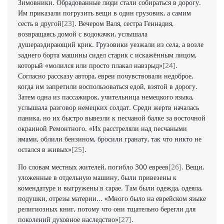
Зимовники. Обрадованные люди стали собираться в дорогу.
Им приказали погрузить вещи в один грузовик, а самим
сесть в другой
[23]
. Вечером Валя, сестра Геннадия,
возвращаясь домой с водокачки, услышала
душераздирающий крик. Грузовики уезжали из села, а возле
заднего борта машины сидел старик с искажённым лицом,
который «молился или просто плакал навзрыд»
[24]
.
Согласно рассказу автора, евреи почувствовали недоброе,
когда им запретили воспользоваться едой, взятой в дорогу.
Затем одна из пассажирок, учительница немецкого языка,
услышала разговор немецких солдат. Среди жертв началась
паника, но их быстро вывезли к песчаной балке за восточной
окраиной Ремонтного. «Их расстреляли над песчаными
ямами, облили бензином, бросили гранату, так что никто не
остался в живых»
[25]
.
По словам местных жителей, погибло 300 евреев
[26]
. Вещи,
уложенные в отдельную машину, были привезены к
комендатуре и выгружены в сарае. Там были одежда, одеяла,
подушки, отрезы материи... «Много было на еврейском языке
религиозных книг, потому что они тщательно берегли для
поколений духовное наследство»
[27]
.