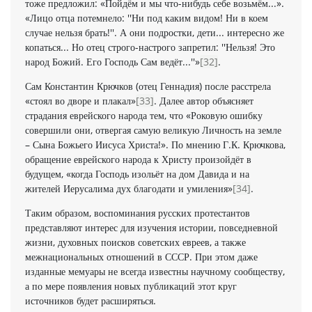
тоже предложил: «Пойдём и мы что-нибудь себе возьмём...».
«Лицо отца потемнело: ''Ни под каким видом! Ни в коем
случае нельзя брать!''. А они подростки, дети... интересно же
копаться... Но отец строго-настрого запретил: ''Нельзя! Это
народ Божий. Его Господь Сам ведёт...''»
[32]
.
Сам Константин Крючков (отец Геннадия) после расстрела
«стоял во дворе и плакал»
[33]
. Далее автор объясняет
страдания еврейского народа тем, что «Роковую ошибку
совершили они, отвергая самую великую Личность на земле
– Сына Божьего Иисуса Христа!». По мнению Г.К. Крючкова,
обращение еврейского народа к Христу произойдёт в
будущем, «когда Господь изольёт на дом Давида и на
жителей Иерусалима дух благодати и умиления»
[34]
.
Таким образом, воспоминания русских протестантов
представляют интерес для изучения истории, повседневной
жизни, духовных поисков советских евреев, а также
межнациональных отношений в СССР. При этом даже
изданные мемуары не всегда известны научному сообществу,
а по мере появления новых публикаций этот круг
источников будет расширяться.