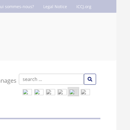
ui sommes-nous?
Legal Notice
ICCJ.org
nnages