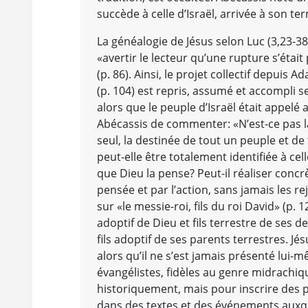
succède à celle d’Israël, arrivée à son te
La généalogie de Jésus selon Luc (3,23-38) 
«avertir le lecteur qu’une rupture s’étai
(p. 86). Ainsi, le projet collectif depui
(p. 104) est repris, assumé et accompli se
alors que le peuple d’Israël était appelé 
Abécassis de commenter: «N’est-ce pas l
seul, la destinée de tout un peuple et de
peut-elle être totalement identifiée à cel
que Dieu la pense? Peut-il réaliser concrèt
pensée et par l’action, sans jamais les 
sur «le messie-roi, fils du roi David» (p.
adoptif de Dieu et fils terrestre de ses d
fils adoptif de ses parents terrestres. Jé
alors qu’il ne s’est jamais présenté lui
évangélistes, fidèles au genre midrachiqu
historiquement, mais pour inscrire des 
dans des textes et des événements auxquels