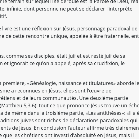
r le terrain sur lequel il se déroule est la Parole de Dieu, réa
e, infinie, dont personne ne peut se déclarer l’interprète
tif.
e livre est une réflexion sur Jésus, personnage paradoxal de
même de cette rencontre unique, appelée à être fraternelle, en
, comme ses disciples, était juif et est resté juif de sa
n et ignorait ce qu’on a appelé, après sa crucifixion, le
a première, «Généalogie, naissance et titulatures» aborde l
isme a reconnues en Jésus: elles sont l’œuvre de
hrétiens et de leurs communautés. Une deuxième partie
(Matthieu 5,3-6): tout ce que prononce Jésus trouve un éch
en va de même dans la troisième partie, «Les antithèses»: «Il a 
traditions juives sont riches de déclarations paradoxales qui
ts de Jésus. En conclusion l’auteur affirme très clairemen
 que les chrétiens ont investi d’absoluité en Jésus, mais il