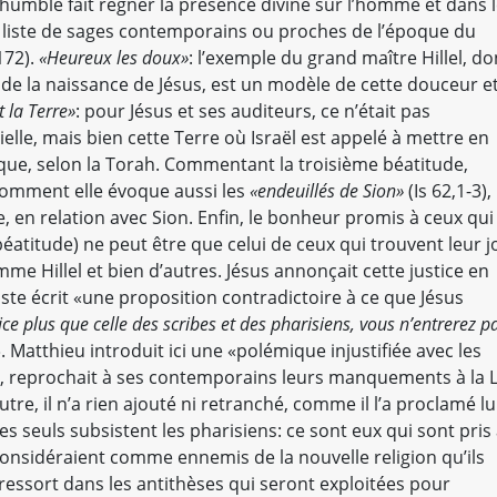
humble fait régner la présence divine sur l’homme et dans 
 liste de sages contemporains ou proches de l’époque du
172).
«Heureux les doux»
: l’exemple du grand maître Hillel, do
de la naissance de Jésus, est un modèle de cette douceur e
 la Terre»
: pour Jésus et ses auditeurs, ce n’était pas
elle, mais bien cette Terre où Israël est appelé à mettre en
que, selon la Torah. Commentant la troisième béatitude,
comment elle évoque aussi les
«endeuillés de Sion»
(Is 62,1-3),
e, en relation avec Sion. Enfin, le bonheur promis à ceux qui
atitude) ne peut être que celui de ceux qui trouvent leur j
e Hillel et bien d’autres. Jésus annonçait cette justice en
ste écrit «une proposition contradictoire à ce que Jésus
ice plus que celle des scribes et des pharisiens, vous n’entrerez p
. Matthieu introduit ici une «polémique injustifiée avec les
, reprochait à ses contemporains leurs manquements à la L
tre, il n’a rien ajouté ni retranché, comme il l’a proclamé lu
 seuls subsistent les pharisiens: ce sont eux qui sont pris
 considéraient comme ennemis de la nouvelle religion qu’ils
a ressort dans les antithèses qui seront exploitées pour