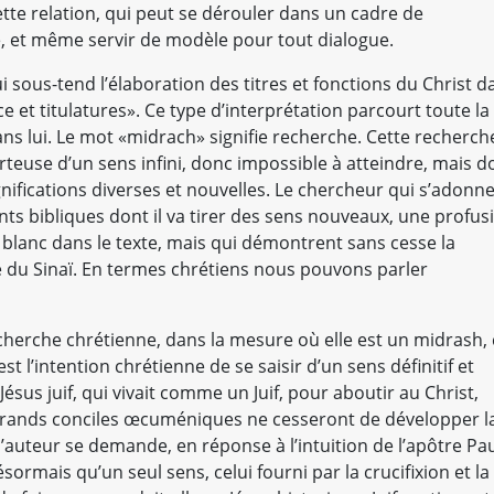
ette relation, qui peut se dérouler dans un cadre de
é, et même servir de modèle pour tout dialogue.
ui sous-tend l’élaboration des titres et fonctions du Christ d
e et titulatures». Ce type d’interprétation parcourt toute la
ans lui. Le mot «midrach» signifie recherche. Cette recherch
porteuse d’un sens infini, donc impossible à atteindre, mais d
gnifications diverses et nouvelles. Le chercheur qui s’adonn
s bibliques dont il va tirer des sens nouveaux, une profus
r blanc dans le texte, mais qui démontrent sans cesse la
e du Sinaï. En termes chrétiens nous pouvons parler
echerche chrétienne, dans la mesure où elle est un midrash, 
est l’intention chrétienne de se saisir d’un sens définitif et
ésus juif, qui vivait comme un Juif, pour aboutir au Christ,
 grands conciles œcuméniques ne cesseront de développer l
’auteur se demande, en réponse à l’intuition de l’apôtre Pa
ésormais qu’un seul sens, celui fourni par la crucifixion et la