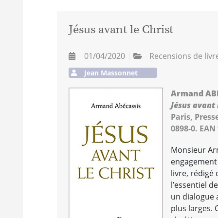
Jésus avant le Christ
01/04/2020
Recensions de livr
Jean Massonnet
Armand ABE
Jésus avant 
Paris, Press
0898-0. EAN
Monsieur Arm
engagement d
livre, rédigé
l’essentiel d
un dialogue 
plus larges. 