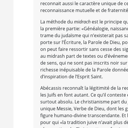
reconnait aussi le caractère unique de c
reconnaissance mutuelle et de fraternit
La méthode du
midrach
est le principe q
la première partie: «Généalogie, naissanc
trame du judaïsme qui n’existerait pas s
porte sur l’Écriture, la Parole de Dieu, 
on peut faire ressortir sans cesse des si
au midrash part de textes ou d’événement
de sens, qui ne sont pas inscrits noir su
richesse inépuisable de la Parole donné
d’inspiration de l’Esprit Saint.
Abécassis reconnaît la légitimité de la r
les Juifs en font autant. Ce qu’il conteste 
surtout absolu. Le christianisme part du J
unique Messie, Verbe de Dieu, dont les
figure humano-divine transcendante. Et l
pour qui «la tradition juive n’avait plus d