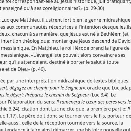
e foi correspondait-elle au Jésus historique, Juif pratiquant
yant enseigné qu’à ses coreligionnaires?» (p. 29-30)
ez Luc que Matthieu, illustrent fort bien le genre midrashique
es aux communautés réceptrices à l’intention desquelles il
 deux, chacun à sa manière, que Jésus est né à Bethléem (et
e intention théologique: monter que Jésus descend de David
e messianique. En Matthieu, le roi Hérode prend la figure de
e messianique. «L’évangéliste pouvait alors convaincre ses
eur qu’ils attendaient, destiné à porter le salut à toute
e et de Dieu» (p. 46).
trée par une interprétation midrashique de textes bibliques:
sert, dégagez un chemin pour le Seigneur»
, oracle que Luc ada
ns le désert: Préparez le chemin du Seigneur
(Luc 3,4). Le
our l’élaboration du sens:
Il ramènera le cœur des pères vers l
hie 3,24), citation dont Luc ne cite que la première partie:
Il
uc 1,17). Le père doit donc se tourner vers le fils, porteur d
lle-aussi, celle de la réception tournée vers la source, la
ne tendance à faire ainsi démarrer une histoire nouvelle qui