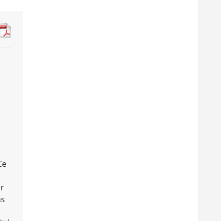
Ce
ar
ns