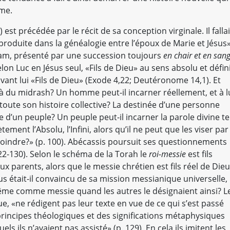
rme.
est précédée par le récit de sa conception virginale. Il fallai
t produite dans la généalogie entre l’époux de Marie et Jésus
s Adam, présenté par une succession toujours
en chair et en san
lon Luc en Jésus seul, «Fils de Dieu» au sens absolu et définit
avant lui «Fils de Dieu» (Exode 4,22; Deutéronome 14,1). Et
à du midrash? Un homme peut-il incarner réellement, et à l
 toute son histoire collective? La destinée d’une personne
le d’un peuple? Un peuple peut-il incarner la parole divine te
ement l’Absolu, l’Infini, alors qu’il ne peut que les viser par 
rejoindre?» (p. 100). Abécassis poursuit ses questionnements
 122-130). Selon le schéma de la Torah le
roi-messie
est fils
eux parents, alors que le messie chrétien est fils réel de Dieu
sus était-il convaincu de sa mission messianique universelle,
-même comme messie quand les autres le désignaient ainsi? L
e, «ne rédigent pas leur texte en vue de ce qui s’est passé
principes théologiques et des significations métaphysiques
 ils n’avaient pas assisté» (p. 129). En cela ils imitent les