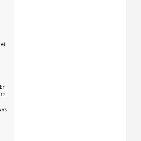
,
s
 et
 En
pte
eurs
e