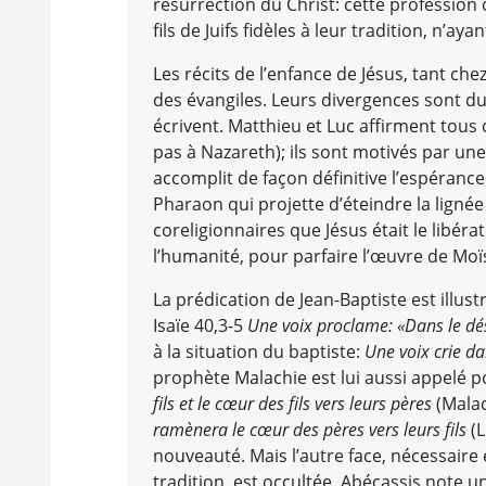
résurrection du Christ: cette profession d
fils de Juifs fidèles à leur tradition, n’a
Les récits de l’enfance de Jésus, tant ch
des évangiles. Leurs divergences sont du
écrivent. Matthieu et Luc affirment tous
pas à Nazareth); ils sont motivés par un
accomplit de façon définitive l’espéranc
Pharaon qui projette d’éteindre la ligné
coreligionnaires que Jésus était le libérat
l’humanité, pour parfaire l’œuvre de Moïs
La prédication de Jean-Baptiste est illus
Isaïe 40,3-5
Une voix proclame: «Dans le dé
à la situation du baptiste:
Une voix crie da
prophète Malachie est lui aussi appelé p
fils et le cœur des fils vers leurs pères
(Malac
ramènera le cœur des pères vers leurs fils
(L
nouveauté. Mais l’autre face, nécessaire e
tradition, est occultée. Abécassis note u