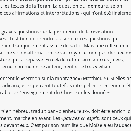
 les textes de la Torah. La question qui demeure, selon
de ces affirmations et interprétations «qui n’ont été finalem
e graves questions sur la pertinence de la révélation
ves. Il est bon de prendre au sérieux ces questions qui
étien tranquillement assuré de sa foi. Mais une réflexion pl
à une solide affirmation de sa croyance, non pas dénuée d
ère qui la dépasse. En cela le retour aux sources juives,
ternel comme notre auteur, peut être très vivifiant.
ntent le «sermon sur la montagne» (Matthieu 5). Si elles n
dicaux, elles peuvent toutefois interpeller le lecteur chrét
rable de l’enseignement du Christ sur les données
hré
en hébreu, traduit par «bienheureux», doit être enrichi 
ent, marche en avant. Les
«pauvres en esprit»
sont ceux qui
rs devant eux. C’est par son humilité que Moïse a eu l’audac