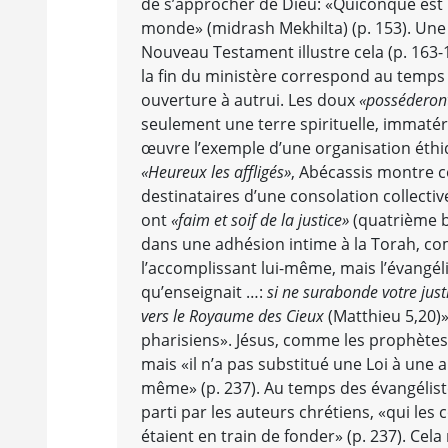
de s’approcher de Dieu: «Quiconque est 
monde» (midrash Mekhilta) (p. 153). Une
Nouveau Testament illustre cela (p. 163-
la fin du ministère correspond au temps 
ouverture à autrui. Les doux
«posséderont
seulement une terre spirituelle, immatéri
œuvre l’exemple d’une organisation éthi
«Heureux les affligés»
, Abécassis montre 
destinataires d’une consolation collectiv
ont
«faim et soif de la justice»
(quatrième bé
dans une adhésion intime à la Torah, comm
l’accomplissant lui-même, mais l’évangéli
qu’enseignait …:
si ne surabonde votre just
vers le Royaume des Cieux
(Matthieu 5,20)»
pharisiens». Jésus, comme les prophètes
mais «il n’a pas substitué une Loi à une au
même» (p. 237). Au temps des évangélistes
parti par les auteurs chrétiens, «qui les
étaient en train de fonder» (p. 237). Cel