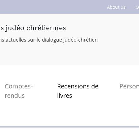
About us
Q
ns judéo-chrétiennes
ns actuelles sur le dialogue judéo-chrétien
Comptes-
Recensions de
Perso
rendus
livres