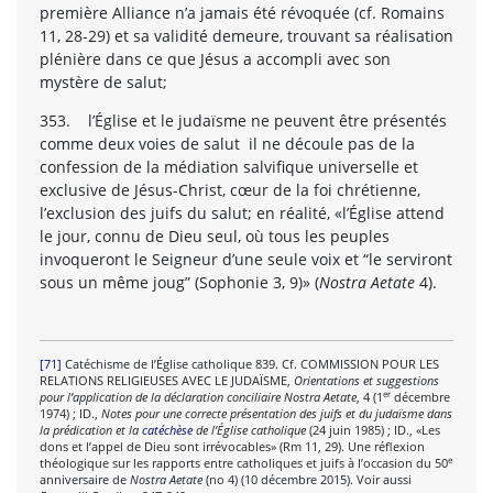
première Alliance n’a jamais été révoquée (cf. Romains
11, 28-29) et sa validité demeure, trouvant sa réalisation
plénière dans ce que Jésus a accompli avec son
mystère de salut;
353. l’Église et le judaïsme ne peuvent être présentés
comme deux voies de salut il ne découle pas de la
confession de la médiation salvifique universelle et
exclusive de Jésus-Christ, cœur de la foi chrétienne,
l’exclusion des juifs du salut; en réalité, «l’Église attend
le jour, connu de Dieu seul, où tous les peuples
invoqueront le Seigneur d’une seule voix et “le serviront
sous un même joug” (Sophonie 3, 9)» (
Nostra Aetate
4).
[71]
Catéchisme de l’Église catholique 839. Cf. COMMISSION POUR LES
RELATIONS RELIGIEUSES AVEC LE JUDAÏSME,
Orientations et suggestions
er
pour l’application de la déclaration conciliaire Nostra Aetate
, 4 (1
décembre
1974) ; ID.,
Notes pour une correcte présentation des juifs et du judaïsme dans
la prédication et la
catéchèse
de l’Église catholique
(24 juin 1985) ; ID., «Les
dons et l’appel de Dieu sont irrévocables» (Rm 11, 29). Une réflexion
e
théologique sur les rapports entre catholiques et juifs à l’occasion du 50
anniversaire de
Nostra Aetate
(no 4) (10 décembre 2015). Voir aussi