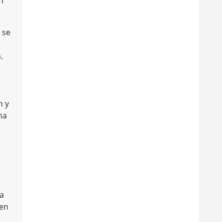
n
 se
.
n y
na
La
den