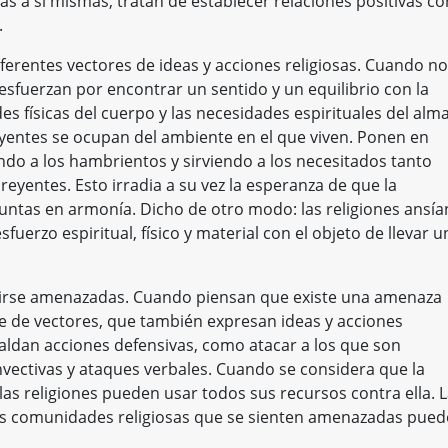
as a sí mismas, tratan de establecer relaciones positivas co
az.
iferentes vectores de ideas y acciones religiosas. Cuando no
esfuerzan por encontrar un sentido y un equilibrio con la
s físicas del cuerpo y las necesidades espirituales del alma
eyentes se ocupan del ambiente en el que viven. Ponen en
ando a los hambrientos y sirviendo a los necesitados tanto
yentes. Esto irradia a su vez la esperanza de que la
untas en armonía. Dicho de otro modo: las religiones ansía
fuerzo espiritual, físico y material con el objeto de llevar u
tirse amenazadas. Cuando piensan que existe una amenaza
e de vectores, que también expresan ideas y acciones
paldan acciones defensivas, como atacar a los que son
vectivas y ataques verbales. Cuando se considera que la
las religiones pueden usar todos sus recursos contra ella. 
as comunidades religiosas que se sienten amenazadas pue