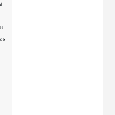
al
es
 de