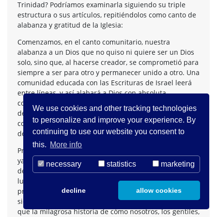
Trinidad? Podríamos examinarla siguiendo su triple
estructura o sus artículos, repitiéndolos como canto de
alabanza y gratitud de la Iglesia:
Comenzamos, en el canto comunitario, nuestra
alabanza a un Dios que no quiso ni quiere ser un Dios
solo, sino que, al hacerse creador, se comprometió para
siempre a ser para otro y permanecer unido a otro. Una
comunidad educada con las Escrituras de Israel leerá
entre líneas, y así alabará a Dios con absoluta
conciencia de que la historia de Israel de la creación
We use cookies and other tracking technologies
depende absolutamente de la historia de Israel del
to personalize and improve your experience. By
compromiso de Dios con Israel en el Sinaí y está
continuing to use our website you consent to
determinada por ella.
this.
More info
Procedemos luego a alabar a ese Dios de Israel, unido
ya al pueblo de Dios de Israel por haber elegido a uno
necessary
statistics
marketing
de ellos para que fuera para nosotros, los gentiles, el
lugar y la persona ante la que nos encontramos en
presencia de Dios. La historia de Jesús, relatada
decline
allow cookies
siempre según las Escrituras de Israel, no es otra cosa
que la milagrosa historia de cómo nosotros, los gentiles,