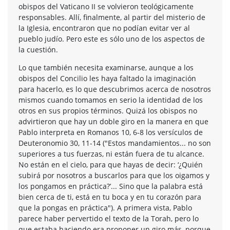
obispos del Vaticano II se volvieron teológicamente
responsables. Allí, finalmente, al partir del misterio de
la Iglesia, encontraron que no podían evitar ver al
pueblo judío. Pero este es sólo uno de los aspectos de
la cuestión.
Lo que también necesita examinarse, aunque a los
obispos del Concilio les haya faltado la imaginación
para hacerlo, es lo que descubrimos acerca de nosotros
mismos cuando tomamos en serio la identidad de los
otros en sus propios términos. Quizá los obispos no
advirtieron que hay un doble giro en la manera en que
Pablo interpreta en Romanos 10, 6-8 los versículos de
Deuteronomio 30, 11-14 ("Estos mandamientos... no son
superiores a tus fuerzas, ni están fuera de tu alcance.
No están en el cielo, para que hayas de decir: ‘¿Quién
subirá por nosotros a buscarlos para que los oigamos y
los pongamos en práctica?’... Sino que la palabra está
bien cerca de ti, está en tu boca y en tu corazón para
que la pongas en práctica"). A primera vista, Pablo
parece haber pervertido el texto de la Torah, pero lo
que estaba haciendo era proponer un giro más, porque