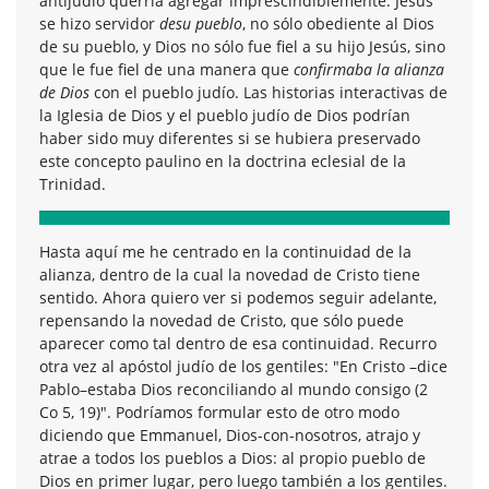
antijudío querría agregar imprescindiblemente. Jesús
se hizo servidor
de
su pueblo
, no sólo obediente al Dios
de su pueblo, y Dios no sólo fue fiel a su hijo Jesús, sino
que le fue fiel de una manera que
confirmaba la alianza
de Dios
con el pueblo judío. Las historias interactivas de
la Iglesia de Dios y el pueblo judío de Dios podrían
haber sido muy diferentes si se hubiera preservado
este concepto paulino en la doctrina eclesial de la
Trinidad.
Hasta aquí me he centrado en la continuidad de la
alianza, dentro de la cual la novedad de Cristo tiene
sentido. Ahora quiero ver si podemos seguir adelante,
repensando la novedad de Cristo, que sólo puede
aparecer como tal dentro de esa continuidad. Recurro
otra vez al apóstol judío de los gentiles: "En Cristo –dice
Pablo–estaba Dios reconciliando al mundo consigo (2
Co 5, 19)". Podríamos formular esto de otro modo
diciendo que Emmanuel, Dios-con-nosotros, atrajo y
atrae a todos los pueblos a Dios: al propio pueblo de
Dios en primer lugar, pero luego también a los gentiles.