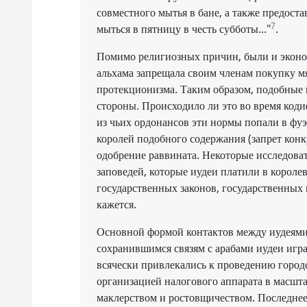
совместного мытья в бане, а также предост
7
мыться в пятницу в честь субботы..."
.
Помимо религиозных причин, были и эконом
альхама запрещала своим членам покупку мя
протекционизма. Таким образом, подобные н
стороны. Происходило ли это во время коди
из чьих ордонансов эти нормы попали в фуэр
королей подобного содержания (запрет конк
одобрение раввината. Некоторые исследова
заповедей, которые иудеи платили в короле
государственных законов, государственных и
кажется.
Основной формой контактов между иудеями
сохранившимся связям с арабами иудеи игра
всячески привлекались к проведению городс
организацией налогового аппарата в масшта
маклерством и ростовщичеством. Последнее