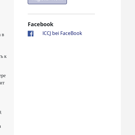
Facebook
ICCJ bei FaceBook
 в
ь к
ере
ит
д
а