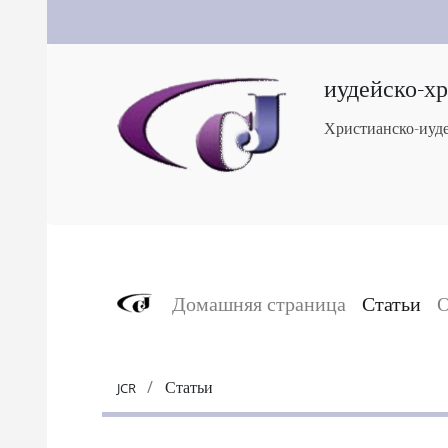
иудейско-х
Христианско-иуде
Домашняя страница
Статьи
О
Статьи
JCR