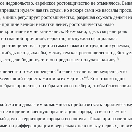
ое недовольство, еврейское ростовщичество не отменялось. Быв
запрещали иудеям давать ссуды, но вскоре сами же вассалы прос
т, а лишь регулирует ростовщичество, разрешая ссужать деньги н
по причине вечной нехватки денег, ростовщичество было
и христиане им не занимались. Возможно, здесь сыграли роль
, но главной причиной, вероятно, послужила официальная
х ростовщичества – один из самых тяжких и трудно искупаемых,
а-нибудь не отдыхал бы; между тем как ростовщичество действуе
8
, его дело бодрствует, и он продолжает получать наживу"
.
вщичество тоже запрещено: "и еще сказали наши мудрецы, что
9
 Всевышний вернет к жизни всех мертвых"
. Есть только одно
 брать проценты, но с брата твоего не бери, чтобы благословил
ской жизни давала им возможность приблизиться к юридическом
 не входили в военную организацию города, в связи с чем не
ый дом на территории города и его округа. Также при различны
метна дифференциация в вергельдах не в пользу первых, но все