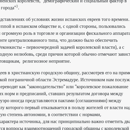
нейских королевств, "демографический и социальный фактор в
3
 города"
.
дставлениях об условиях жизни испанских евреев того времени.
ппой в испанском обществе и, с одной стороны, пользовались
 огромную роль в торговле и организации фискального аппарата
енте централизованного типа, что должно было обеспечить
еконкисты – первоочередной задачей королевской власти), а с
одную нелюбовь, среди причин которой обычно отмечают завист
остовщикам, религиозное неприятие.
еев в христианскую городскую общину, рассмотрев его на прим
ской пограничной области Эстремадуре. Источником нам послуж
переводят как "законодательство" или "королевское пожалование
их норм и предписаний, ставших результатом договора между
фуэро иногда представляются пактами (соглашениями) между
у которого первый отказывается в пользу жителей от власти на
ую степень автономии, в соответствии с нормами,
 характера источника, для нас принципиально важно отметить дв
тся вопросы взаимоотношений городской общины с королевской