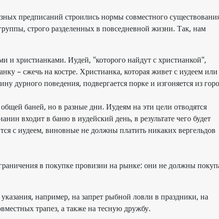
озных предписаний строились нормы совместного существования
группы, строго разделенных в повседневной жизни. Так, нам
и и христианками. Иудей, "которого найдут с христианкой",
анку – сжечь на костре. Христианка, которая живет с иудеем или
ину дурного поведения, подвергается порке и изгоняется из горо
 общей баней, но в разные дни. Иудеям на эти цели отводятся
анин входит в баню в иудейский день, в результате чего будет
ится с иудеем, виновные не должны платить никаких вергельдов
граничения в покупке провизии на рынке: они не должны покуп
указания, например, на запрет рыбной ловли в праздники, на
вместных трапез, а также на тесную дружбу.