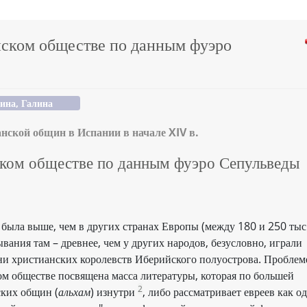
нском обществе по данным фуэро
ина, Галина
нской общин в Испании в начале XIV в.
ском обществе по данным фуэро Сепульведы
 была выше, чем в других странах Европы (между 180 и 250 тыс
ывания там – древнее, чем у других народов, безусловно, играли
ни христианских королевств Иберийского полуострова. Проблем
ом обществе посвящена масса литературы, которая по большей
2
ских общин (
альхам
) изнутри
, либо рассматривает евреев как о