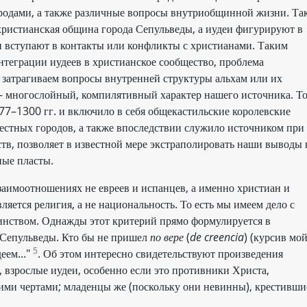
городами, а также различные вопросы внутриобщинной жизни. Та
 христианская община города Сепульведы, а иудеи фигурируют в
ни вступают в контакты или конфликты с христианами. Таким
нтеграции иудеев в христианское сообщество, проблема
 затрагиваем вопросы внутренней структуры альхам или их
– многослойный, компилятивный характер нашего источника. Т
77–1300 гг. и включило в себя общекастильские королевские
естных городов, а также впоследствии служило источником при
тв, позволяет в известной мере экстраполировать наши выводы 
ные пласты.
заимоотношениях не евреев и испанцев, а именно христиан и
ляется религия, а не национальность. То есть мы имеем дело с
инством. Однажды этот критерий прямо формулируется в
 Сепульведы. Кто бы не пришел
по вере
(
de creencia
) (курсив мой
5
еем..."
. Об этом интересно свидетельствуют произведения
, взрослые иудеи, особенно если это противники Христа,
ми чертами; младенцы же (поскольку они невинны), крестивши