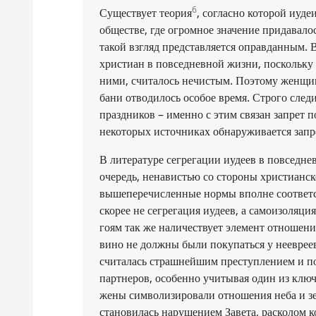
6
Существует теория
, согласно которой иуде
обществе, где огромное значение придавал
такой взгляд представляется оправданным. В
христиан в повседневной жизни, поскольку 
ними, считалось нечистым. Поэтому женщин
бани отводилось особое время. Строго след
праздников – именно с этим связан запрет 
некоторых источниках обнаруживается запре
В литературе сегрегации иудеев в повседн
очередь, ненавистью со стороны христианск
вышеперечисленные нормы вполне соответст
скорее не сегрегация иудеев, а самоизоляци
гоям так же наличествует элемент отношени
вино не должны были покупаться у неевреев
считалась страшнейшим преступлением и по
партнеров, особенно учитывая один из клю
жены символизировали отношения неба и зем
становилась нарушением Завета, расколом 