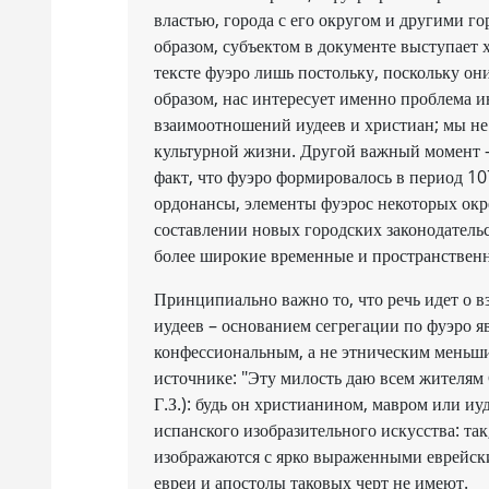
властью, города с его округом и другими 
образом, субъектом в документе выступает
тексте фуэро лишь постольку, поскольку о
образом, нас интересует именно проблема и
взаимоотношений иудеев и христиан; мы не
культурной жизни. Другой важный момент 
факт, что фуэро формировалось в период 10
ордонансы, элементы фуэрос некоторых окр
составлении новых городских законодательс
более широкие временные и пространствен
Принципиально важно то, что речь идет о в
иудеев – основанием сегрегации по фуэро яв
конфессиональным, а не этническим меньш
источнике: "Эту милость даю всем жителям
Г.З.): будь он христианином, мавром или иуд
испанского изобразительного искусства: так
изображаются с ярко выраженными еврейски
евреи и апостолы таковых черт не имеют.