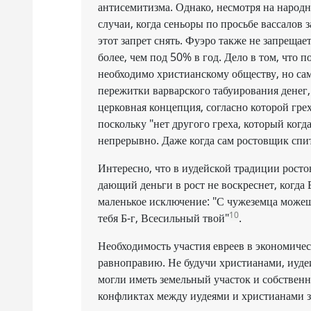
антисемитизма. Однако, несмотря на народн
случаи, когда сеньоры по просьбе вассалов 
этот запрет снять. Фуэро также не запрещае
более, чем под 50% в год. Дело в том, что 
необходимо христианскому обществу, но сам
пережитки варварского табуирования денег
церковная концепция, согласно которой гре
поскольку "нет другого греха, который когд
непрерывно. Даже когда сам ростовщик спит
Интересно, что в иудейской традиции росто
дающий деньги в рост не воскреснет, когда
маленькое исключение: "С чужеземца можешь
10
тебя Б-г, Всесильный твой"
.
Необходимость участия евреев в экономиче
равноправию. Не будучи христианами, иудеи
могли иметь земельный участок и собственн
конфликтах между иудеями и христианами за