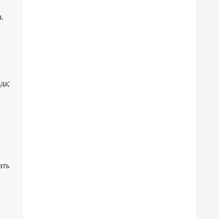
.
да;
ать