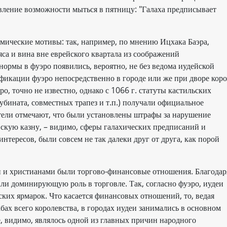
авление возможности мыться в пятницу: "Галаха предписывает
ические мотивы: так, например, по мнению Ицхака Баэра,
са и вина вне еврейского квартала из соображений
ормы в фуэро появились, вероятно, не без ведома иудейской
фикации фуэро непосредственно в городе или же при дворе коро
о, точно не известно, однако с 1066 г. статуты кастильских
убината, совместных трапез и т.п.) получали официальное
тели отмечают, что были установлены штрафы за нарушение
вскую казну, – видимо, сферы галахических предписаний и
нтересов, были совсем не так далеки друг от друга, как порой
 и христианами были торгово-финансовые отношения. Благодар
ли доминирующую роль в торговле. Так, согласно фуэро, иудеи
ких ярмарок. Что касается финансовых отношений, то, ведая
бах всего королевства, в городах иудеи занимались в основном
, видимо, являлось одной из главных причин народного