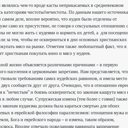
и являлись чем-то вроде касты неприкасаемых в средневековом
ось категориям чистоты/нечистоты. По данным нашего источника
 самом деле, вполне вероятно, что иудеи были отделены от
уже само их присутствие, не говоря о сексуальных отношениях 
ы не могли жить с иудеями и кормить их детей, а для посещени
или за тем, чтобы не оскверниться в дни основных христианских
покупать мясо на рынке. Отметим также любопытный факт, что в
т христианам покупать вино и мясо у иудеев.
евной жизни объясняется различными причинами – в первую
ого населения и церковными запретами. Нам представляется, чт
вовали требованиям самих иудейских раввинов, и имела место
я двух сообществ друг от друга. Очевидно, что в отношении евре
я к "нечистым" и боязнь оскверниться; по законам кашрута мясо 
 в любом случае. Супружеская измена (тем более с гоями) также
 законам иудаизма должна была караться смертью для обоих
чевых в еврейской философии параллелизмов: отношения мужа и
ли, Бога и еврейского народа – и измена, таким образом,
космоса. Вполне отвечало пожеланиям раввината запрещение