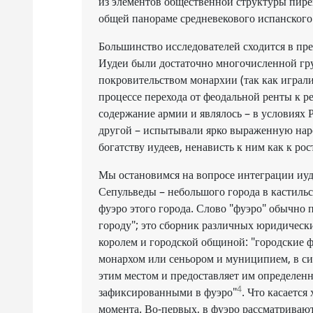
из элементов общественной структуры пире
общей панораме средневекового испанского
Большинство исследователей сходится в пре
Иудеи были достаточно многочисленной гру
покровительством монархии (так как играли
процессе перехода от феодальной ренты к р
содержание армии и являлось – в условиях Р
другой – испытывали ярко выраженную нар
богатству иудеев, ненависть к ним как к р
Мы остановимся на вопросе интеграции иуд
Сепульведы – небольшого города в кастиль
фуэро этого города. Слово "фуэро" обычно 
городу"; это сборник различных юридическ
королем и городской общиной: "городские 
монархом или сеньором и муниципием, в сил
этим местом и предоставляет им определенн
4
зафиксированными в фуэро"
. Что касается
момента. Во-первых, в фуэро рассматриваю