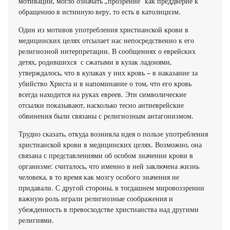
мотивации, могло означать „прозрение” как преддверие к
обращению в истинную веру, то есть в католицизм.
Один из мотивов употребления христианской крови в
медицинских целях отсылает нас непосредственно к его
религиозной интерпретации. В сообщениях о еврейских
детях, родившихся с сжатыми в кулак ладонями,
утверждалось, что в кулаках у них кровь – в наказание за
убийство Христа и в напоминание о том, что его кровь
всегда находится на руках евреев. Эти символические
отсылки показывают, насколько тесно антиеврейские
обвинения были связаны с религиозным антагонизмом.
Трудно сказать, откуда возникла идея о пользе употребления
христианской крови в медицинских целях. Возможно, она
связана с представлениями об особом значении крови в
организме: считалось, что именно в ней заключена жизнь
человека, в то время как мозгу особого значения не
придавали. С другой стороны, в тогдашнем мировоззрении
важную роль играли религиозные соображения и
убежденность в превосходстве христианства над другими
религиями.