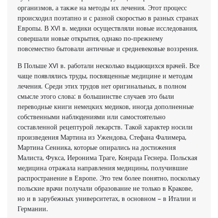
организмов, а также на методы их лечения. Этот процесс
происходил поэтапно и с разной скоростью в разных странах
Европы. В XVI в. медики осуществляли новые исследования,
совершали новые открытия, однако по-прежнему
повсеместно бытовали античные и средневековые воззрения.
В Польше XVI в. работали несколько выдающихся врачей. Все
чаще появлялись труды, посвященные медицине и методам
лечения. Среди этих трудов нет оригинальных, в полном
смысле этого слова: в большинстве случаев это были
переводные книги немецких медиков, иногда дополненные
собственными наблюдениями или самостоятельно
составленной рецептурой лекарств. Такой характер носили
произведения Мартина из Ужендова, Стефана Фалимера,
Мартина Сенника, которые опирались на достижения
Малиста, Фукса, Иеронима Траге, Конрада Геснера. Польская
медицина отражала направления медицины, получившие
распространение в Европе. Это тем более понятно, поскольку
польские врачи получали образование не только в Кракове,
но и в зарубежных университетах, в основном – в Италии и
Германии.