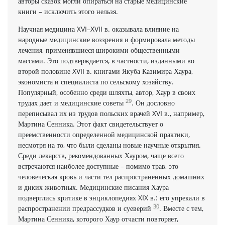
авторы сказок могли опираться на старые медицинские
книги – исключить этого нельзя.
Научная медицина XVI–XVII в. оказывала влияние на
народные медицинские воззрения и формировала методы
лечения, применявшиеся широкими общественными
массами. Это подтверждается, в частности, изданными во
второй половине XVII в. книгами Якуба Казимира Хаура,
экономиста и специалиста по сельскому хозяйству.
Популярный, особенно среди шляхты, автор, Хаур в своих
29
трудах дает и медицинские советы
. Он дословно
переписывал их из трудов польских врачей XVI в., например,
Мартина Сенника. Этот факт свидетельствует о
преемственности определенной медицинской практики,
несмотря на то, что были сделаны новые научные открытия.
Среди лекарств, рекомендованных Хауром, чаще всего
встречаются наиболее доступные – помимо трав, это
человеческая кровь и части тел распространенных домашних
и диких животных. Медицинские писания Хаура
подверглись критике в энциклопедиях XIX в.: его упрекали в
30
распространении предрассудков и суеверий
. Вместе с тем,
Мартина Сенника, которого Хаур отчасти повторяет,