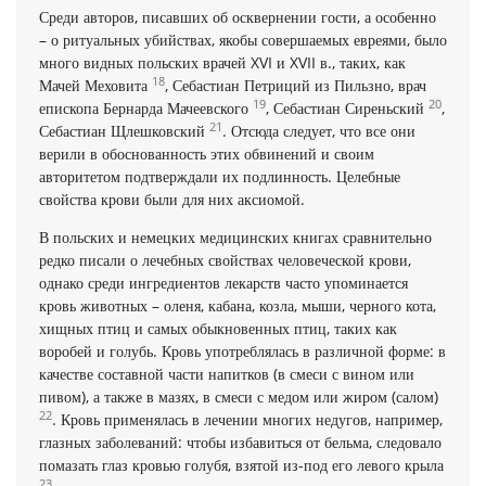
Среди авторов, писавших об осквернении гости, а особенно
– о ритуальных убийствах, якобы совершаемых евреями, было
много видных польских врачей XVI и XVII в., таких, как
18
Мачей Меховита
, Себастиан Петриций из Пильзно, врач
19
20
епископа Бернарда Мачеевского
, Себастиан Сиреньский
,
21
Себастиан Щлешковский
. Отсюда следует, что все они
верили в обоснованность этих обвинений и своим
авторитетом подтверждали их подлинность. Целебные
свойства крови были для них аксиомой.
В польских и немецких медицинских книгах сравнительно
редко писали о лечебных свойствах человеческой крови,
однако среди ингредиентов лекарств часто упоминается
кровь животных – оленя, кабана, козла, мыши, черного кота,
хищных птиц и самых обыкновенных птиц, таких как
воробей и голубь. Кровь употреблялась в различной форме: в
качестве составной части напитков (в смеси с вином или
пивом), а также в мазях, в смеси с медом или жиром (салом)
22
. Кровь применялась в лечении многих недугов, например,
глазных заболеваний: чтобы избавиться от бельма, следовало
помазать глаз кровью голубя, взятой из-под его левого крыла
23