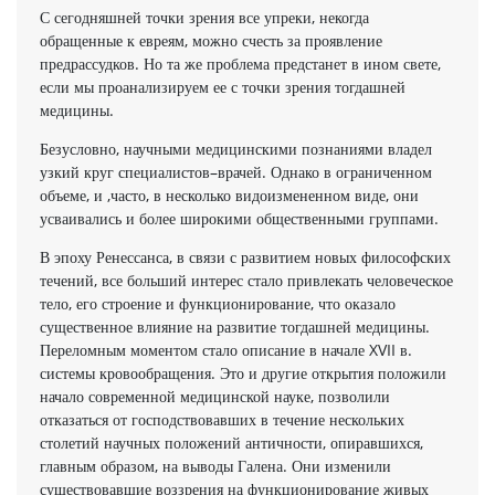
С сегодняшней точки зрения все упреки, некогда
обращенные к евреям, можно счесть за проявление
предрассудков. Но та же проблема предстанет в ином свете,
если мы проанализируем ее с точки зрения тогдашней
медицины.
Безусловно, научными медицинскими познаниями владел
узкий круг специалистов–врачей. Однако в ограниченном
объеме, и ,часто, в несколько видоизмененном виде, они
усваивались и более широкими общественными группами.
В эпоху Ренессанса, в связи с развитием новых философских
течений, все больший интерес стало привлекать человеческое
тело, его строение и функционирование, что оказало
существенное влияние на развитие тогдашней медицины.
Переломным моментом стало описание в начале XVII в.
системы кровообращения. Это и другие открытия положили
начало современной медицинской науке, позволили
отказаться от господствовавших в течение нескольких
столетий научных положений античности, опиравшихся,
главным образом, на выводы Галена. Они изменили
существовавшие воззрения на функционирование живых