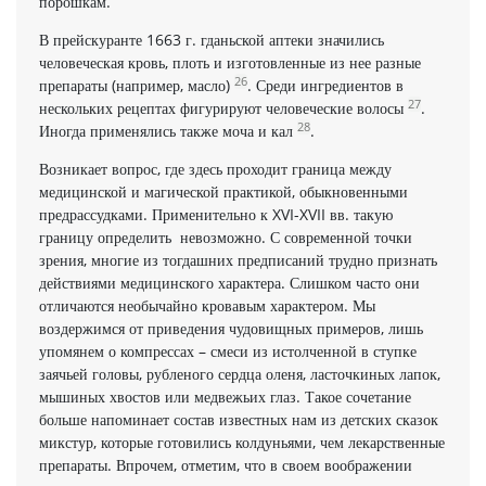
порошкам.
В прейскуранте 1663 г. гданьской аптеки значились
человеческая кровь, плоть и изготовленные из нее разные
26
препараты (например, масло)
. Среди ингредиентов в
27
нескольких рецептах фигурируют человеческие волосы
.
28
Иногда применялись также моча и кал
.
Возникает вопрос, где здесь проходит граница между
медицинской и магической практикой, обыкновенными
предрассудками. Применительно к XVI-XVII вв. такую
границу определить невозможно. С современной точки
зрения, многие из тогдашних предписаний трудно признать
действиями медицинского характера. Слишком часто они
отличаются необычайно кровавым характером. Мы
воздержимся от приведения чудовищных примеров, лишь
упомянем о компрессах – смеси из истолченной в ступке
заячьей головы, рубленого сердца оленя, ласточкиных лапок,
мышиных хвостов или медвежьих глаз. Такое сочетание
больше напоминает состав известных нам из детских сказок
микстур, которые готовились колдуньями, чем лекарственные
препараты. Впрочем, отметим, что в своем воображении