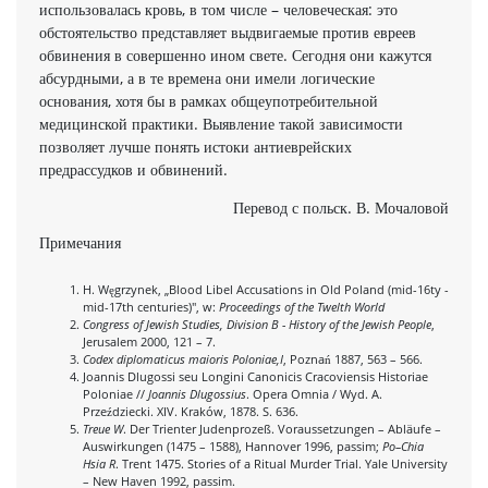
использовалась кровь, в том числе – человеческая: это
обстоятельство представляет выдвигаемые против евреев
обвинения в совершенно ином свете. Сегодня они кажутся
абсурдными, а в те времена они имели логические
основания, хотя бы в рамках общеупотребительной
медицинской практики. Выявление такой зависимости
позволяет лучше понять истоки антиеврейских
предрассудков и обвинений.
Перевод с польск. В. Мочаловой
Примечания
H. Węgrzynek, „Blood Libel Accusations in Old Poland (mid-16ty -
mid-17th centuries)", w:
Proceedings of the Twelth World
Congress of Jewish Studies, Division B - History of the Jewish People
,
Jerusalem 2000, 121 – 7.
Codex diplomaticus maioris Poloniae,I
, Poznań 1887, 563 – 566.
Joannis Dlugossi seu Longini Canonicis Cracoviensis Historiae
Poloniae //
Joannis Dlugossius
. Opera Omnia / Wyd. A.
Przeździecki. XIV. Kraków, 1878. S. 636.
Treue W
. Der Trienter Judenprozeß. Voraussetzungen – Abläufe –
Auswirkungen (1475 – 1588), Hannover 1996, passim;
Po–Chia
Hsia R
. Trent 1475. Stories of a Ritual Murder Trial. Yale University
– New Haven 1992, passim.