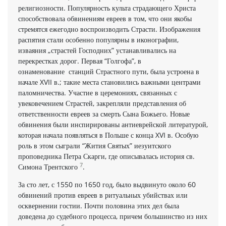
религиозности. Популярность культа страдающего Христа
способствовала обвинениям евреев в том, что они якобы
стремятся ежегодно воспроизводить Страсти. Изображения
распятия стали особенно популярны в иконографии,
изваяния „страстей Господних” устанавливались на
перекрестках дорог. Первая “Голгофа”, в
ознаменование станций Страстного пути, была устроена в
начале XVII в.; такие места становились важными центрами
паломничества. Участие в церемониях, связанных с
увековечением Страстей, закрепляли представления об
ответственности евреев за смерть Сына Божьего. Новые
обвинения были инспирированы антиеврейской литературой,
которая начала появляться в Польше с конца XVI в. Особую
роль в этом сыграли “Жития Святых” иезуитского
проповедника Петра Скарги, где описывалась история св.
7
Симона Трентского
.
За сто лет, с 1550 по 1650 год, было выдвинуто около 60
обвинений против евреев в ритуальных убийствах или
осквернении гостии. Почти половина этих дел была
доведена до судебного процесса, причем большинство из них