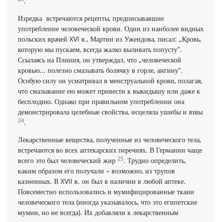
.
Изредка встречаются рецепты, предписывавшие
употребление человеческой крови. Один из наиболее видных
польских врачей XVI в., Мартин из Ужендова, писал: „Кровь,
которую мы пускаем, всегда жалко выливать попусту”.
Ссылаясь на Плиния, он утверждал, что „человеческой
кровью... полезно смазывать болячку в горле, ангину”.
Особую силу он усматривал в менструальной крови, полагая,
что смазывание ею может привести к выкидышу или даже к
бесплодию. Однако при правильном употреблении она
демонстрировала целебные свойства, исцеляла ушибы и язвы
24
.
Лекарственные вещества, полученные из человеческого тела,
встречаются во всех аптекарских перечнях. В Германии чаще
25
всего это был человеческий жир
. Трудно определить,
каким образом его получали – возможно, из трупов
казненных. В XVII в. он был в наличии в любой аптеке.
Повсеместно использовались и мумифицированные ткани
человеческого тела (иногда указывалось, что это египетские
мумии, но не всегда). Их добавляли к лекарственным