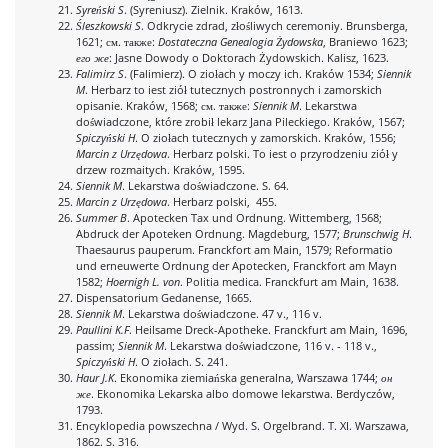
Syreński S
. (Syreniusz). Zielnik. Kraków, 1613.
Śleszkowski S
. Odkrycie zdrad, złośliwych ceremoniy. Brunsberga,
1621; см. также:
Dostateczna Genealogia Żydowska
, Braniewo 1623;
его же
: Jasne Dowody o Doktorach Żydowskich. Kalisz, 1623.
Falimirz S
. (Falimierz). O ziołach y moczy ich. Kraków 1534;
Siennik
M
. Herbarz to iest ziół tutecznych postronnych i zamorskich
opisanie. Kraków, 1568; см. также:
Siennik M
. Lekarstwa
doświadczone, które zrobił lekarz Jana Pileckiego. Kraków, 1567;
Spiczyński H
. O ziołach tutecznych y zamorskich. Kraków, 1556;
Marcin z Urzędowa
. Herbarz polski. To iest o przyrodzeniu ziół y
drzew rozmaitych. Kraków, 1595.
Siennik M
. Lekarstwa doświadczone. S. 64.
Marcin z Urzędowa
. Herbarz polski, 455.
Summer B
. Apotecken Tax und Ordnung. Wittemberg, 1568;
Abdruck der Apoteken Ordnung. Magdeburg, 1577;
Brunschwig H
.
Thaesaurus pauperum. Franckfort am Main, 1579; Reformatio
und erneuwerte Ordnung der Apotecken, Franckfort am Mayn
1582;
Hoernigh L. von
. Politia medica. Franckfurt am Main, 1638.
Dispensatorium Gedanense, 1665.
Siennik M
. Lekarstwa doświadczone. 47 v., 116 v.
Paullini K.F
. Heilsame Dreck-Apotheke. Franckfurt am Main, 1696,
passim;
Siennik M
. Lekarstwa doświadczone, 116 v. - 118 v.,
Spiczyński H
. O ziołach. S. 241.
Haur J.K
. Ekonomika ziemiańska generalna, Warszawa 1744;
он
же
. Ekonomika Lekarska albo domowe lekarstwa. Berdyczów,
1793.
Encyklopedia powszechna / Wyd. S. Orgelbrand. T. XI. Warszawa,
1862. S. 316.