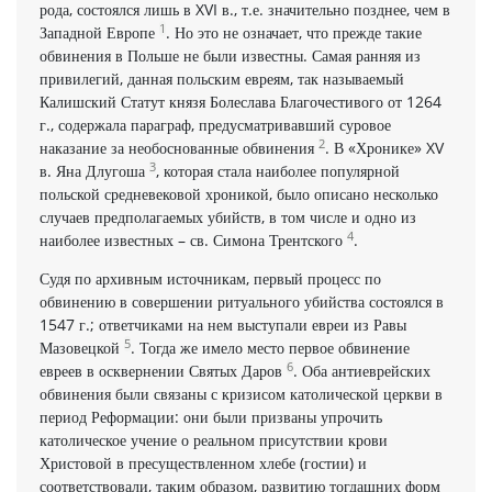
рода, состоялся лишь в XVI в., т.е. значительно позднее, чем в
1
Западной Европе
. Но это не означает, что прежде такие
обвинения в Польше не были известны. Самая ранняя из
привилегий, данная польским евреям, так называемый
Калишский Статут князя Болеслава Благочестивого от 1264
г., содержала параграф, предусматривавший суровое
2
наказание за необоснованные обвинения
. В «Хронике» XV
3
в. Яна Длугоша
, которая стала наиболее популярной
польской средневековой хроникой, было описано несколько
случаев предполагаемых убийств, в том числе и одно из
4
наиболее известных – св. Симона Трентского
.
Судя по архивным источникам, первый процесс по
обвинению в совершении ритуального убийства состоялся в
1547 г.; ответчиками на нем выступали евреи из Равы
5
Мазовецкой
. Тогда же имело место первое обвинение
6
евреев в осквернении Святых Даров
. Оба антиеврейских
обвинения были связаны с кризисом католической церкви в
период Реформации: они были призваны упрочить
католическое учение о реальном присутствии крови
Христовой в пресуществленном хлебе (гостии) и
соответствовали, таким образом, развитию тогдашних форм