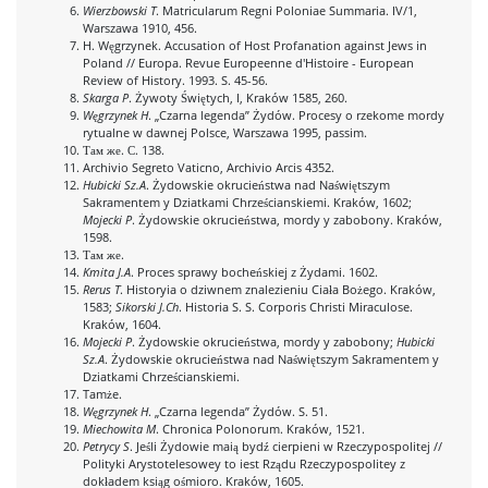
Wierzbowski T
. Matricularum Regni Poloniae Summaria. IV/1,
Warszawa 1910, 456.
H. Węgrzynek. Accusation of Host Profanation against Jews in
Poland // Europa. Revue Europeenne d'Histoire - European
Review of History. 1993. S. 45-56.
Skarga P
. Żywoty Świętych, I, Kraków 1585, 260.
Węgrzynek H
. „Czarna legenda” Żydów. Procesy o rzekome mordy
rytualne w dawnej Polsce, Warszawa 1995, passim.
Там же. С. 138.
Archivio Segreto Vaticno, Archivio Arcis 4352.
Hubicki Sz.A
. Żydowskie okrucieństwa nad Naświętszym
Sakramentem y Dziatkami Chrześcianskiemi. Kraków, 1602;
Mojecki P
. Żydowskie okrucieństwa, mordy y zabobony. Kraków,
1598.
Там же.
Kmita J.A
. Proces sprawy bocheńskiej z Żydami. 1602.
Rerus T
. Historyia o dziwnem znalezieniu Ciała Bożego. Kraków,
1583;
Sikorski J.Ch
. Historia S. S. Corporis Christi Miraculose.
Kraków, 1604.
Mojecki P
. Żydowskie okrucieństwa, mordy y zabobony;
Hubicki
Sz.A
. Żydowskie okrucieństwa nad Naświętszym Sakramentem y
Dziatkami Chrześcianskiemi.
Tamże.
Węgrzynek H
. „Czarna legenda” Żydów. S. 51.
Miechowita M
. Chronica Polonorum. Kraków, 1521.
Petrycy S
. Jeśli Żydowie maią bydź cierpieni w Rzeczypospolitej //
Polityki Arystotelesowey to iest Rządu Rzeczypospolitey z
dokładem ksiąg ośmioro. Kraków, 1605.