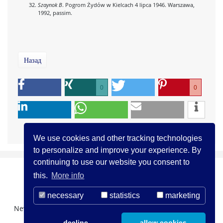
Szaynok B
. Pogrom Żydów w Kielcach 4 lipca 1946. Warszawa,
1992, passim.
Назад
0
0
We use cookies and other tracking technologies
to personalize and improve your experience. By
continuing to use our website you consent to
this.
More info
necessary
statistics
marketing
Newsletter Registration
О нас
Контакты
decline
allow cookies