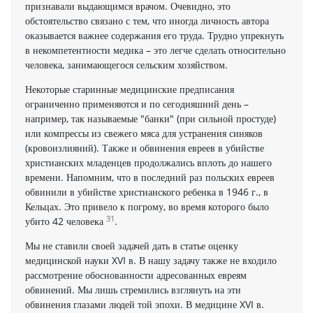
признавали выдающимся врачом. Очевидно, это
обстоятельство связано с тем, что иногда личность автора
оказывается важнее содержания его труда. Трудно упрекнуть
в некомпетентности медика – это легче сделать относительно
человека, занимающегося сельским хозяйством.
Некоторые старинные медицинские предписания
ограниченно применяются и по сегодняшннй день –
например, так называемые "банки" (при сильной простуде)
или компрессы из свежего мяса для устранения синяков
(кровоизлияний). Также и обвинения евреев в убийстве
христианских младенцев продолжались вплоть до нашего
времени. Напомним, что в последний раз польских евреев
обвинили в убийстве христианского ребенка в 1946 г., в
Кельцах. Это привело к погрому, во время которого было
31
убито 42 человека
.
Мы не ставили своей задачей дать в статье оценку
медицинской науки XVI в. В нашу задачу также не входило
рассмотрение обоснованности адресованных евреям
обвинений. Мы лишь стремились взглянуть на эти
обвинения глазами людей той эпохи. В медицине XVI в.