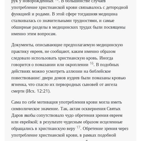
рук у новорожденных
. В большинстве случаев
употребление христианской крови связывалось с детородной
функцией и родами. В этой сфере тогдашняя медицина
сталкивалась со значительными трудностями, и самые
обширные разделы в медицинских трудах были посвящены
именно этим вопросам.
Документы, описывающие предполагаемую медицинскую
практику евреев, не сообщают, каким именно образом
следовало использовать христианскую кровь. Иногда
16
говорится о помазании или окроплении
. В подобных
действиях можно усмотреть аллюзии на библейское
повествование: двери домов иудеев были помазаны кровью
ягненка, что спасло их первородных сыновей от ангела
смерти (Исх. 12:21).
Сама по себе мотивация употребления крови могла иметь
символическое значение. Так, актам осквернения Святых
Даров якобы сопутствовало чудо обретения зрения евреем
или еврейкой; в результате чудесным образом исцеленные
17
обращались в христианскую веру
. Обретение зрения через
употребление христианской крови, в рамках подобной