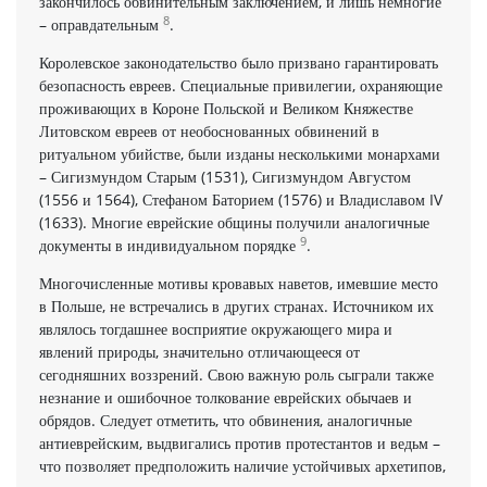
закончилось обвинительным заключением, и лишь немногие
8
– оправдательным
.
Королевское законодательство было призвано гарантировать
безопасность евреев. Специальные привилегии, охраняющие
проживающих в Короне Польской и Великом Княжестве
Литовском евреев от необоснованных обвинений в
ритуальном убийстве, были изданы несколькими монархами
– Сигизмундом Старым (1531), Сигизмундом Августом
(1556 и 1564), Стефаном Баторием (1576) и Владиславом IV
(1633). Многие еврейские общины получили аналогичные
9
документы в индивидуальном порядке
.
Многочисленные мотивы кровавых наветов, имевшие место
в Польше, не встречались в других странах. Источником их
являлось тогдашнее восприятие окружающего мира и
явлений природы, значительно отличающееся от
сегодняшних воззрений. Свою важную роль сыграли также
незнание и ошибочное толкование еврейских обычаев и
обрядов. Следует отметить, что обвинения, аналогичные
антиеврейским, выдвигались против протестантов и ведьм –
что позволяет предположить наличие устойчивых архетипов,