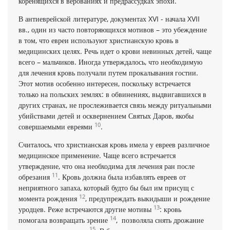
коренящихся в верованиях и предрассудках эпохи.
В антиеврейской литературе, документах XVI - начала XVII
вв., один из часто повторяющихся мотивов – это убеждение
в том, что евреи используют христианскую кровь в
медицинских целях. Речь идет о крови невинных детей, чаще
всего – мальчиков. Иногда утверждалось, что необходимую
для лечения кровь получали путем прокалывания гостии.
Этот мотив особенно интересен, поскольку встречается
только на польских землях: в обвинениях, выдвигавшихся в
других странах, не прослеживается связь между ритуальными
убийствами детей и осквернением Святых Даров, якобы
10
совершаемыми евреями
.
Считалось, что христианская кровь имела у евреев различное
медицинское применение. Чаще всего встречается
утверждение, что она необходима для лечения ран после
11
обрезания
. Кровь должна была избавлять евреев от
неприятного запаха, который будто бы был им присущ с
12
момента рождения
, предупреждать выкидыши и рождение
13
уродцев. Реже встречаются другие мотивы
: кровь
14
помогала возвращать зрение
, позволяла снять дрожание
15