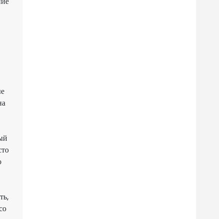
ние
ые
на
,
в
мый
сто
о
ть,
со