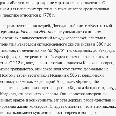
хии «Вестготская правда» не утратила своего значения. Она
ком для испанских христиан в течение всего средневековья.
 практике относится к 1778 г.
м, сосредоточено в последней, Двенадцатой книге «Вестготской
 термины
Judaeus
или
Hebraeus
не упоминаются ни разу.
ию сложных взаимоотношений между королевской властью и
принятия Рекаредом ортодоксального христианства в 586 г до
ет законов, помеченных как
“antiqua”
, т.е. созданных до Рекареда.
сех сферах, кроме религиозной, евреи ничем не отличались от
тва. С 212 г., когда в соответствии с эдиктом Каракаллы евреи, 
ское гражданство, они сохраняли этот статус, формально не
 Поэтому евреи вестготской Испании с 506 г. юридически
звестному также как «Бревиарий Алариха». «Бревиарий»
испанского судопроизводства версию «Кодекса Феодосия», и туд
«Кодекса», относящихся к евреям. Они касаются внутренней
анных браков и конкубината, запрета держать рабов-христиан и
ирования жизни конверсов. Следует отметить, что в этих законах
свет на экономическую деятельность евреев и конверсов.