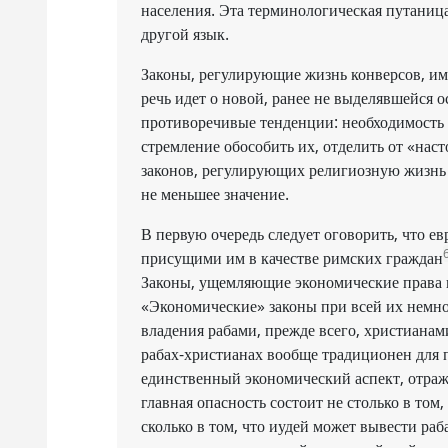
населения. Эта терминологическая путаница
другой язык.
Законы, регулирующие жизнь конверсов, име
речь идет о новой, ранее не выделявшейся о
противоречивые тенденции: необходимость 
стремление обособить их, отделить от «на
законов, регулирующих религиозную жизнь 
не меньшее значение.
В первую очередь следует оговорить, что е
присущими им в качестве римских граждан
Законы, ущемляющие экономические права и
«Экономические» законы при всей их немно
владения рабами, прежде всего, христиана
рабах-христианах вообще традиционен для п
единственный экономический аспект, отра
главная опасность состоит не столько в то
сколько в том, что иудей может вывести ра