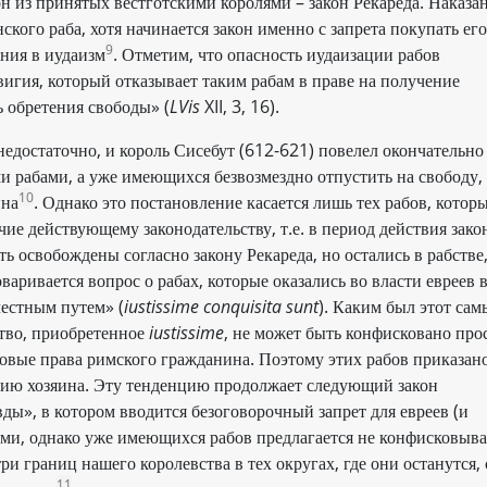
н из принятых вестготскими королями – закон Рекареда. Наказа
ского раба, хотя начинается закон именно с запрета покупать его
9
ения в иудаизм
. Отметим, что опасность иудаизации рабов
вигия, который отказывает таким рабам в праве на получение
ь обретения свободы» (
LVis
XII, 3, 16).
 недостаточно, и король Сисебут (612-621) повелел окончательно
и рабами, а уже имеющихся безвозмездно отпустить на свободу,
10
ина
. Однако это постановление касается лишь тех рабов, котор
ие действующему законодательству, т.е. в период действия зако
ь освобождены согласно закону Рекареда, но остались в рабстве
варивается вопрос о рабах, которые оказались во власти евреев 
честным путем» (
iustissime conquisita sunt
). Каким был этот са
ство, приобретенное
iustissime
, не может быть конфисковано про
зовые права римского гражданина. Поэтому этих рабов приказан
анию хозяина. Эту тенденцию продолжает следующий закон
ды», в котором вводится безоговорочный запрет для евреев (и
ами, однако уже имеющихся рабов предлагается не конфисковыва
и границ нашего королевства в тех округах, где они останутся, 
11