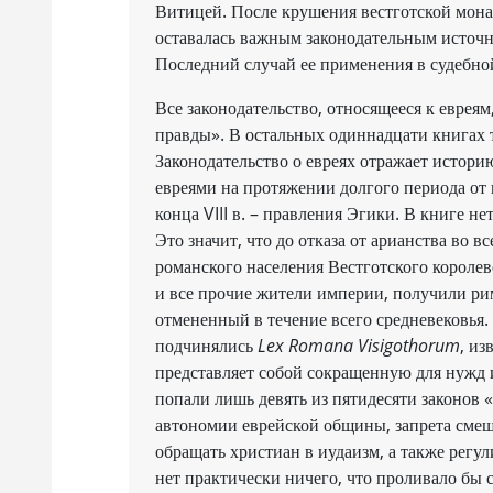
Витицей. После крушения вестготской монар
оставалась важным законодательным источни
Последний случай ее применения в судебной
Все законодательство, относящееся к еврея
правды». В остальных одиннадцати книгах
Законодательство о евреях отражает истор
евреями на протяжении долгого периода от 
конца VIII в. – правления Эгики. В книге н
Это значит, что до отказа от арианства во в
романского населения Вестготского королевс
и все прочие жители империи, получили рим
отмененный в течение всего средневековья.
подчинялись
Lex Romana Visigothorum
, и
представляет собой сокращенную для нужд 
попали лишь девять из пятидесяти законов 
автономии еврейской общины, запрета смеш
обращать христиан в иудаизм, а также регул
нет практически ничего, что проливало бы 