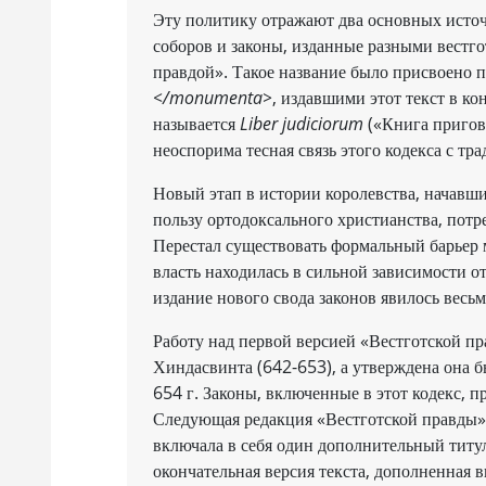
Эту политику отражают два основных источ
соборов и законы, изданные разными вестг
правдой». Такое название было присвоено 
</monumenta>
, издавшими этот текст в кон
называется
Liber judiciorum
(«Книга пригов
неоспорима тесная связь этого кодекса с тр
Новый этап в истории королевства, начавший
пользу ортодоксального христианства, потр
Перестал существовать формальный барьер м
власть находилась в сильной зависимости о
издание нового свода законов явилось весь
Работу над первой версией «Вестготской п
Хиндасвинта (642-653), а утверждена она б
654 г. Законы, включенные в этот кодекс, 
Следующая редакция «Вестготской правды» п
включала в себя один дополнительный титу
окончательная версия текста, дополненная