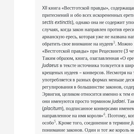
XII книга «Вестготской правды», содержаща
притеснений и обо всех искорененных ерети
sectis extinctis
), однако она не содержит уп
случаях, когда закон направлен против ерес
арианскую ересь, которая уже не названа на
3
обратить свое внимание на иудеев
. Можно 
«Вестготской правды» при Рецесвинте (3 чет
Таким образом, книга, озаглавленная «О ере
Judaeus
в тексте источника толкуется в шир
крещеных иудеев – конверсов. Несмотря на
употребляется в разных формах меньше деся
регулирования в большинстве законов, соде
Эрвигия, целиком относится именно к тем е
они именуются просто термином
judaei
. Та
(
placitum
), подписанное конверсами именем
4
направленное на имя короля»
. Поэтому, ко
5
особо
. Кроме того, соединение в термине
J
понимание законов. Один и тот же король м