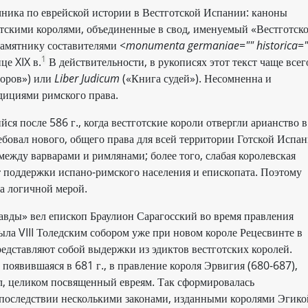
ника по еврейской истории в Вестготской Испании: каноны
отскими королями, объединенные в свод, именуемый «Вестготск
памятнику составителями
<monumenta germaniae="" historica="
1
це XIX в.
В действительности, в рукописях этот текст чаще всег
оров») или
Liber Judicum
(«Книга судей»). Несомненна и
адициями римского права.
ся после 586 г., когда вестготские короли отвергли арианство в
ебовал нового, общего права для всей территории Готской Испан
ежду варварами и римлянами; более того, слабая королевская
т поддержки испано-римского населения и епископата. Поэтому
ма логичной мерой.
равды» вел епископ Браулион Сарагосский во время правления
ыла VIII Толедским собором уже при новом короле Рецесвинте в
представляют собой выдержки из эдиктов вестготских королей.
оявившаяся в 681 г., в правление короля Эрвигия (680-687),
л, целиком посвященный евреям. Так сформировалась
 впоследствии несколькими законами, изданными королями Эгико