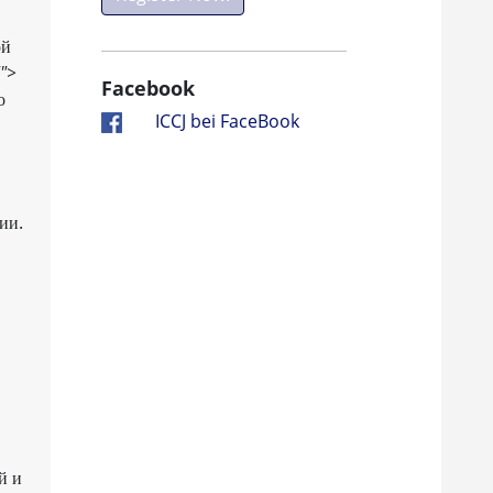
ой
">
Facebook
о
ICCJ bei FaceBook
ии.
й и