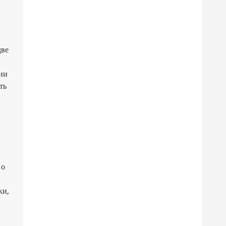
две
ии
ть
 о
ки,