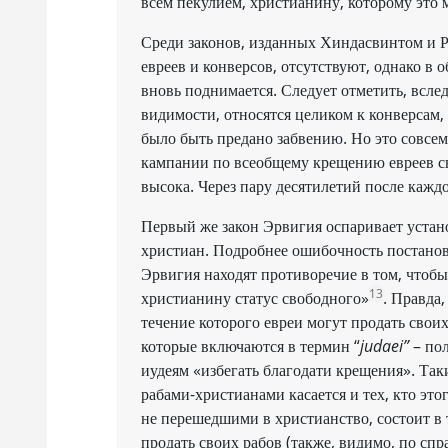
всем пекулием, христианину, которому это 
Среди законов, изданных Хиндасвинтом и 
евреев и конверсов, отсутствуют, однако в
вновь поднимается. Следует отметить, всле
видимости, относятся целиком к конверсам,
было быть предано забвению. Но это совсем
кампании по всеобщему крещению евреев св
высока. Через пару десятилетий после каждо
Первый же закон Эрвигия оспаривает устано
христиан. Подробнее ошибочность постанов
Эрвигия находят противоречие в том, чтобы 
13
христианину статус свободного»
. Правда
течение которого евреи могут продать своих 
которые включаются в термин “
judaei”
– пол
иудеям «избегать благодати крещения». Та
рабами-христианами касается и тех, кто эт
не перешедшими в христианство, состоит в 
продать своих рабов (также, видимо, по спр