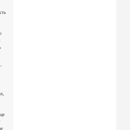
сть
о
я
ь
-
х,
еще
т
не