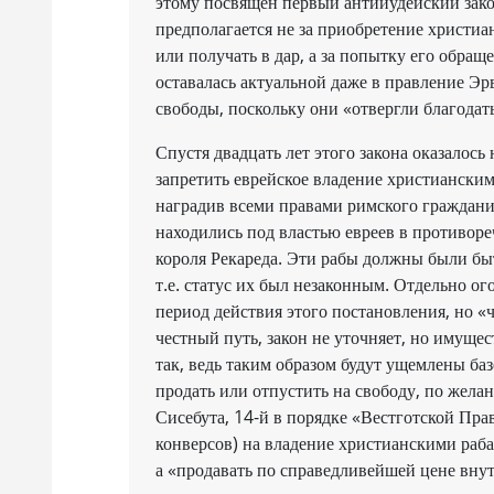
этому посвящен первый антииудейский зако
предполагается не за приобретение христиан
или получать в дар, а за попытку его обращ
оставалась актуальной даже в правление Эр
свободы, поскольку они «отвергли благодат
Спустя двадцать лет этого закона оказалось
запретить еврейское владение христианским
наградив всеми правами римского граждан
находились под властью евреев в противореч
короля Рекареда. Эти рабы должны были быт
т.е. статус их был незаконным. Отдельно ого
период действия этого постановления, но «
честный путь, закон не уточняет, но имуще
так, ведь таким образом будут ущемлены ба
продать или отпустить на свободу, по жел
Сисебута, 14-й в порядке «Вестготской Прав
конверсов) на владение христианскими раб
а «продавать по справедливейшей цене внутр