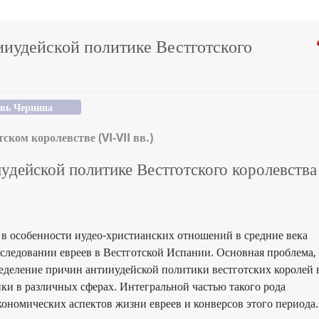
ииудейской политике Вестготского
вь Чернина
ком королевстве (VI-VII вв.)
удейской политике Вестготского королевства
 в особенности иудео-христианских отношений в средние века
еследовании евреев в Вестготской Испании. Основная проблема,
ределение причин антииудейской политики вестготских королей 
ки в различных сферах. Интегральной частью такого рода
ономических аспектов жизни евреев и конверсов этого периода.