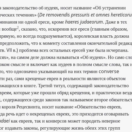
я законодательство об иудеях, носит название «Об устранении
ческих течениях» (
De removendis pressuris et omnes hereticor
оминания ни одной ереси, кроме
haeres judaeorum
. Даже в тех
2
и вообще
, сказано, что, искоренив все ереси (главным образом,
прямую, но всегда подразумевается), королевская власть должна
предположить, что к моменту составления окончательной редак
в. VII в.) проблема всех остальных ересей уже была исчерпана.
сях», на самом деле должна называться «Об иудеях». Но само сл
оком смысле и включает как иудеев в полном смысле слова, так 
 то, что однозначно указывающий на них термин converse
ти раз, сами крещеные евреи в реальности являются объектом
ржащихся в книге. Третий титул, содержащий законодательство
вреям, которые уже прошли обряд крещения, и практически везд
к, содержащееся среди законов так называемое второе обязательс
 короля Рецесвинта, носит название «Обязательство евреев,
гда речь идет о некрещеных евреях, это приходится оговаривать
udaei
как евреев, так и конверсов может породить неверное
ог издавать законы, регулирующие жизнь обеих этих групп