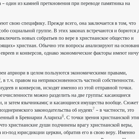
 – один из камней преткновения при переводе памятника на
ют свою специфику. Прежде всего, она заключается в том, что
собо социальной группе. В этих законах встречаются и борются 
включить новых собратьев по вере в христианское общество и
стоящих» христиан. Обычно эти вопросы анализируют на основан
евреев и конверсов, однако экономические факторы имеют ничу
вреи априори в целом пользуются экономическими правами,
6
, в т.ч. правом на неприкосновенность частной собственности.
удеев и конверсов, исходят именно из этой отправной точки.
гочисленности можно разделить на две группы: касающиеся
ми, и затем язычниками; и касающиеся имущества вообще. Сюжет
7
озднеримского законодательства об иудеях
– в частности, это
8
женный в Бревиарии Алариха
. С точки зрения христианской эти
м, что христианские души подчинены врагу христианской веры,
ба из-под юрисдикции церкви, обратив его в свою веру. Именно