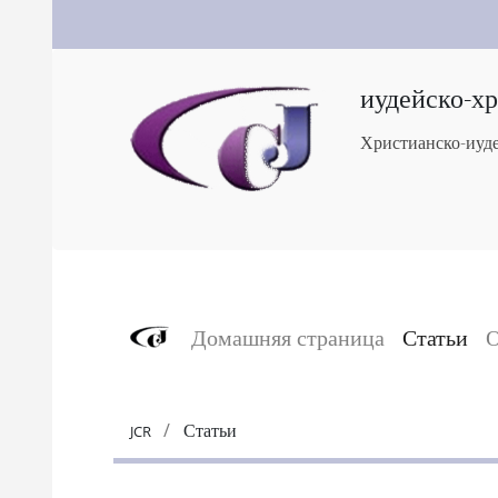
иудейско-х
Христианско-иуде
Домашняя страница
Статьи
О
Статьи
JCR