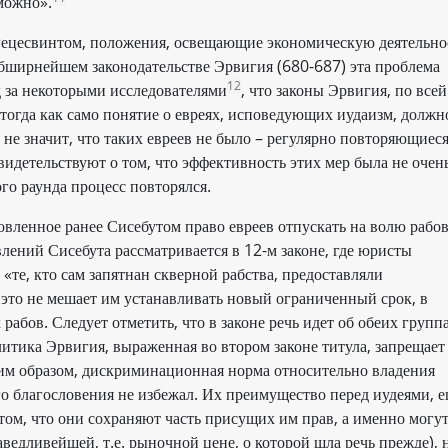
можно».
Рецесвинтом, положения, освещающие экономическую деятельно
 обширнейшем законодательстве Эрвигия (680-687) эта проблема
12
д за некоторыми исследователями
, что законы Эрвигия, по всей
 тогда как само понятие о евреях, исповедующих иудаизм, должн
 не значит, что таких евреев не было – регулярно повторяющиес
идетельствуют о том, что эффективность этих мер была не очен
го раунда процесс повторялся.
вленное ранее Сисебутом право евреев отпускать на волю рабов
лений Сисебута рассматривается в 12-м законе, где юристы
«те, кто сам запятнан скверной рабства, предоставляли
, это не мешает им устанавливать новый ограниченный срок, в
рабов. Следует отметить, что в законе речь идет об обеих группа
итика Эрвигия, выраженная во втором законе титула, запрещает
ким образом, дискриминационная норма относительно владения
ого благословения не избежал. Их преимущество перед иудеями, 
том, что они сохраняют часть присущих им прав, а именно могу
аведливейшей, т.е. рыночной цене, о которой шла речь прежде), 