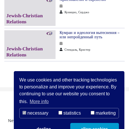
Куинцио, Серджо
Кумран и идеология вытеснения –
или непройденный путь
Стендаль, Кристер
Назад
«
1
…
24
25
26
We use cookies and other tracking technologies
to personalize and improve your experience. By
continuing to use our website you consent to
this.
More info
necessary
statistics
marketing
Newsletter Registration
О нас
Контакты
decline
allow cookies