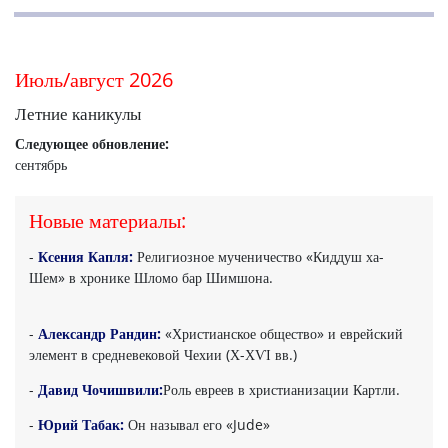
Июль/август 2026
Летние каникулы
Следующее обновление:
сентябрь
Новые материалы:
-
Ксения Капля:
Религиозное мученичество «Киддуш ха-
Шем» в хронике Шломо бар Шимшона.
-
Александр Рандин:
«Христианское общество» и еврейский
элемент в средневековой Чехии (Х-ХѴІ вв.)
-
Давид Чочишвили:
Роль евреев в христианизации Картли.
-
Юрий Табак:
Он называл его «Jude»