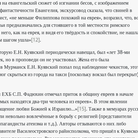
 на евангельский сюжет об изгнании бесов, с изображением
фантастичности Евангелия, экскурсовод сказала, что свиней в
ист, «не меньше Филиппова похожий на еврея», возразил, что, в
ньи предназначались для стоявшего в той местности римского
него, как на еврея, и видя его твёрдость и спокойствие, не нашла
ым шагом ушла»
[12]
.
торую Е.Н. Куявский периодически навещал, был «лет 38-ми
к, но в проповеди он не участвовал. Жена его была
в в Мурманск Е.Н. Куявский попал под наблюдение чекистов, это
ог скрыться из города на такси (поскольку вокзал был перекрыт
 ЕХБ С.П. Фадюхин отмечал приток в общину евреев в начале
мых находятся два-три человека из евреев». В этом явлении
ащение любви Божией к Израилю...»
[15]
. Также в мемуарах русс
ли невольно вовлечённые в борьбу с религией (представители
опагандисты атеизма и т.д.). Авторы отзываются о них либо
ставителе Василеостровского райисполкома, что пришёл к Куявск