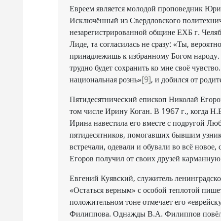
Евреем является молодой проповедник Юри
Исключённый из Свердловского политехниче
незарегистрированной общине ЕХБ г. Челя
Лиде, та согласилась не сразу: «Ты, вероятн
принадлежишь к избранному Богом народу. Т
трудно будет сохранить ко мне своё чувство
национальная рознь»
[9]
, и добился от родит
Пятидесятнический епископ Николай Егоров
том числе Ирину Коган. В 1967 г., когда Н.
Ирина навестила его вместе с подругой Лю
пятидесятников, помогавших бывшим узник
встречали, одевали и обували во всё новое
Егоров получил от своих друзей карманную
Евгений Куявский, служитель ленинградск
«Остаться верным» с особой теплотой пишет
положительном тоне отмечает его «еврейск
Филиппова. Однажды В.А. Филиппов повёл п