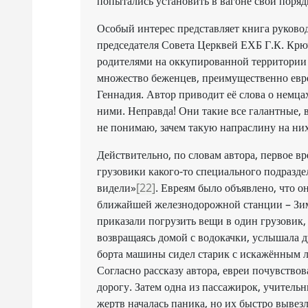
попытались установить в вагоне свои поря
Особый интерес представляет книга руков
председателя Совета Церквей ЕХБ Г.К. Крюч
родителями на оккупированной территории в
множество беженцев, преимущественно евр
Геннадия. Автор приводит её слова о немца
ними. Неправда! Они такие все галантные, 
не понимаю, зачем такую напраслину на них 
Действительно, по словам автора, первое в
грузовики какого-то специального подразд
видели»
[22]
. Евреям было объявлено, что он
ближайшей железнодорожной станции – Зим
приказали погрузить вещи в один грузовик, 
возвращаясь домой с водокачки, услышала д
борта машины сидел старик с искажённым л
Согласно рассказу автора, евреи почувствов
дорогу. Затем одна из пассажирок, учитель
жертв началась паника, но их быстро вывез