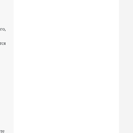
го,
тся
оте