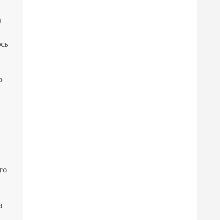
)
ось
о
го
и