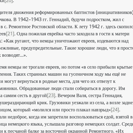
дки
[20]
.
одителя движения реформированных баптистов (инициативников
кова. В 1942–1943 гг. Геннадий, будучи подростком, жил с
 с. Ремонтное Ростовской области. К лету 1942 г. здесь скопил
еев
[21]
. Одна пожилая еврейка часто заходила в гости к матери
х: «Как ругают, что немцы уничтожают евреев, издеваются над
вежливые, предупредительные. Такие хорошие люди, что я прост
возводят...».
ремя немцы не трогали евреев, но потом «в село прибыли крытые
еления. Таких странных машин на гусеничном ходу мы ещё не
и могут вернуться в родные места, для чего их отвезут к
овники. Обрадованные люди стали собираться в дорогу. Им
а самим сесть в другой
[23]
. Вечером Валя, сестра Геннадия,
ушераздирающий крик. Грузовики уезжали из села, а возле задне
ицом, который «молился или просто плакал навзрыд»
[24]
.
али недоброе, когда им запретили воспользоваться едой, взятой в
ница немецкого языка, услышала разговор немецких солдат. Сред
ли к песчаной балке за восточной окраиной Ремонтного. «Их