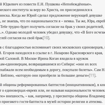
й Юдкевич из повести Е.Н. Пушкова «Непобеждённые».
ского института за веру во Христа, он присоединился к
бинска. Когда же Юрий сделал предложение верующей девушке
о, не знаешь, что по национальности я – немка. Ты же, Юра, еврей
ебе трудно будет получить согласие на брак у своих родителей,
...». Однако молодой человек убедил девушку, что «В Боге исчеза
елей согласия на свой брак
[10]
.
 с благодарностью вспоминает своих московских единоверцев, 
В. Егоров находился в ссылке в г. Назарово Красноярского края,
бой Саловой. В Москве Ирина Коган входила в кружок
ам-единоверцам, возвращавшимся из Сибири: «они их всех
, снабжали всем необходимым в дорогу, покупали билеты». Сам Н
 Библию, «которую они приобрели за большие деньги»
[11]
.
ой общины реформированных баптистов (инициативников), в кн
 о единоверцах-евреях или, не называя национальности человека
ую» внешность, – как, например, у пресвитера общины Владими
риезжего гостя-баптиста в музей истории религии и атеизма.