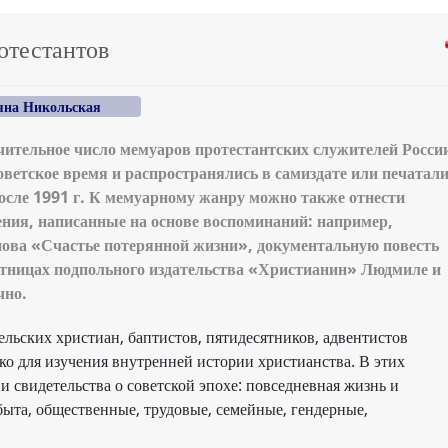
отестантов
яна Никольская
ачительное число мемуаров протестантских служителей Росси
ветское время и распространялись в самиздате или печатал
после 1991 г. К мемуарному жанру можно также отнести
ния, написанные на основе воспоминаний: например,
ова «Счастье потерянной жизни», документальную повесть
тницах подпольного издательства «Христианин» Людмиле и
чно.
льских христиан, баптистов, пятидесятников, адвентистов
ько для изучения внутренней истории христианства. В этих
 свидетельства о советской эпохе: повседневная жизнь и
быта, общественные, трудовые, семейные, гендерные,