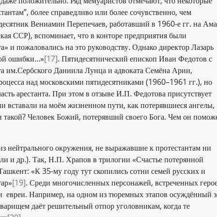
о даже положительно. Ряд мемуаристов отмечают, что некоторые
ктантам”, более справедливо или более сочувственно, чем
есятник Вениамин Перепечаев, работавший в 1960-е гг. на Ама
кая ССР), вспоминает, что в конторе предприятия были
» и пожаловались на это руководству. Однако директор Лазарь
ой ошибки...»
[17]
. Пятидесятнический епископ Иван Федотов с
а им.Сербского Даниила Лунца и адвоката Семёна Арии,
роцесса над московскими пятидесятниками (1960–1961 гг.), но
сть арестанта. При этом в отзыве И.П. Федотова присутствует
Они вставали на моём жизненном пути, как потерявшиеся ангелы,
н такой? Человек Божий, потерявший своего Бога. Чем он помож
из нейтрального окружения, не выражавшие к протестантам ни
ли и др.). Так, Н.П. Храпов в трилогии «Счастье потерянной
Ташкент: «К 35-му году тут скопились сотни семей русских и
тар»
[19]
. Среди многочисленных персонажей, встреченных геро
 евреи. Например, на одном из тюремных этапов осуждённый з
товарищем даёт решительный отпор уголовникам, когда те