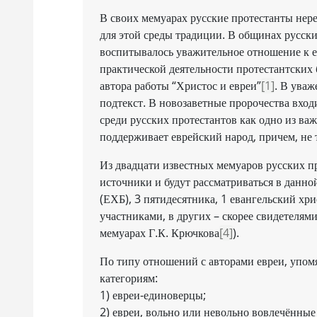
В своих мемуарах русские протестанты нере
для этой среды традиции. В общинах русски
воспитывалось уважительное отношение к ев
практической деятельности протестантских
автора работы “Христос и евреи”
[1]
. В уваж
подтекст. В новозаветные пророчества вход
среди русских протестантов как одно из в
поддерживает еврейский народ, причем, не т
Из двадцати известных мемуаров русских пр
источники и будут рассматриваться в данной
(ЕХБ), 3 пятидесятника, 1 евангельский хр
участниками, в других – скорее свидетелями
мемуарах Г.К. Крючкова
[4]
).
По типу отношений с авторами евреи, упомя
категориям:
1) евреи-единоверцы;
2) евреи, вольно или невольно вовлечённые 