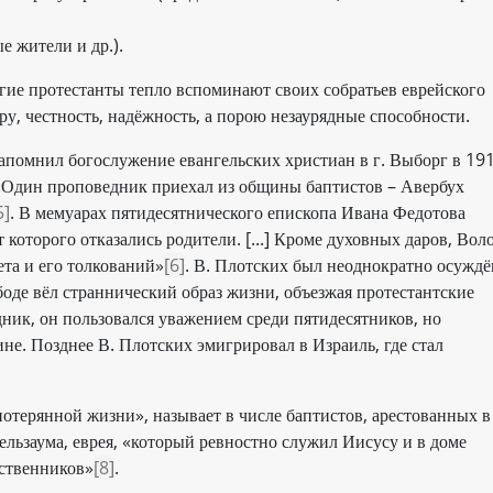
е жители и др.).
гие протестанты тепло вспоминают своих собратьев еврейского
у, честность, надёжность, а порою незаурядные способности.
помнил богослужение евангельских христиан в г. Выборг в 19
 «Один проповедник приехал из общины баптистов – Авербух
5]
. В мемуарах пятидесятнического епископа Ивана Федотова
которого отказались родители. [...] Кроме духовных даров, Вол
та и его толкований»
[6]
. В. Плотских был неоднократно осуждё
боде вёл страннический образ жизни, объезжая протестантские
ик, он пользовался уважением среди пятидесятников, но
е. Позднее В. Плотских эмигрировал в Израиль, где стал
отерянной жизни», называет в числе баптистов, арестованных в
гельзаума, еврея, «который ревностно служил Иисусу и в доме
ественников»
[8]
.