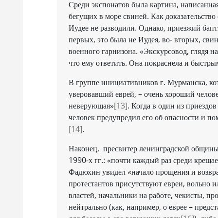
Среди экспонатов была картина, написанная
бегущих в море свиней. Как доказательство 
Иудее не разводили. Однако, приезжий бапт
первых, это была не Иудея, во- вторых, сви
военного гарнизона. «Экскурсовод, глядя на 
что ему ответить. Она покраснела и быстр
В группе инициативников г. Мурманска, ко
уверовавший еврей, – очень хороший челове
неверующая»
[13]
. Когда в один из приездо
человек предупредил его об опасности и пом
[14]
.
Наконец, пресвитер ленинградской общины
1990-х гг.: «почти каждый раз среди крещае
Фадюхин увидел «начало прощения и возвр
протестантов присутствуют евреи, вольно и
властей, начальники на работе, чекисты, пр
нейтрально (как, например, о еврее – пред