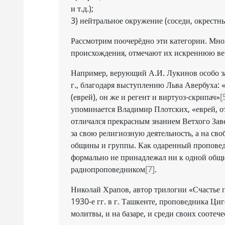
и т.д.);
3) нейтральное окружение (соседи, окрестны
Рассмотрим поочерёдно эти категории. Мно
происхождения, отмечают их искреннюю вер
Например, верующий А.И. Лукинов особо за
г., благодаря выступлению Льва Авербуха:
(еврей), он же и регент и виртуоз-скрипач»
[
упоминается Владимир Плотских, «еврей, от 
отличался прекрасным знанием Ветхого Заве
за свою религиозную деятельность, а на сво
общины и группы. Как одаренный проповедн
формально не принадлежал ни к одной общин
радиопроповедником
[7]
.
Николай Храпов, автор трилогии «Счастье п
1930-е гг. в г. Ташкенте, проповедника Ци
молитвы, и на базаре, и среди своих соотеч