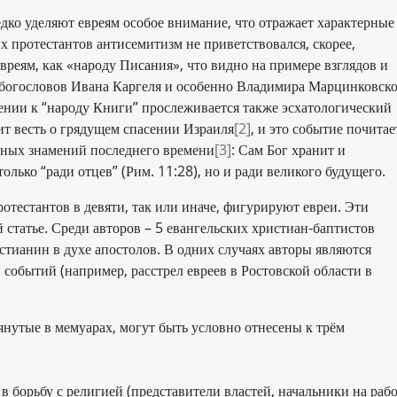
дко уделяют евреям особое внимание, что отражает характерные
х протестантов антисемитизм не приветствовался, скорее,
реям, как «народу Писания», что видно на примере взглядов и
 богословов Ивана Каргеля и особенно Владимира Марцинковско
ении к “народу Книги” прослеживается также эсхатологический
ит весть о грядущем спасении Израиля
[2]
, и это событие почитае
ажных знамений последнего времени
[3]
: Сам Бог хранит и
олько “ради отцев” (Рим. 11:28), но и ради великого будущего.
отестантов в девяти, так или иначе, фигурируют евреи. Эти
 статье. Среди авторов – 5 евангельских христиан-баптистов
истианин в духе апостолов. В одних случаях авторы являются
 событий (например, расстрел евреев в Ростовской области в
нутые в мемуарах, могут быть условно отнесены к трём
в борьбу с религией (представители властей, начальники на раб