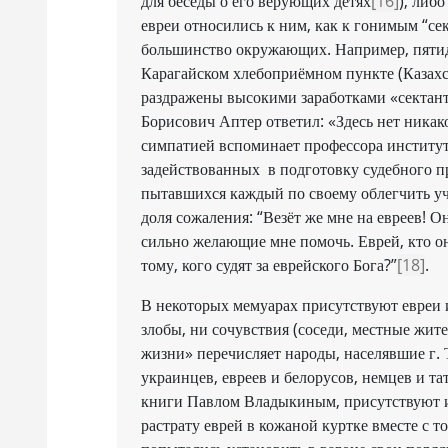
для беседы о его верующих детях
[16]
), либ
евреи относились к ним, как к гонимым “се
большинство окружающих. Например, пятид
Карагайском хлебоприёмном пункте (Казахс
раздражены высокими заработками «сектанта
Борисович Аптер ответил: «Здесь нет никак
симпатией вспоминает профессора институт
задействованных в подготовку судебного п
пытавшихся каждый по своему облегчить уча
доля сожаления: “Везёт же мне на евреев! 
сильно желающие мне помочь. Еврей, кто о
тому, кого судят за еврейского Бога?”
[18]
.
В некоторых мемуарах присутствуют евреи 
злобы, ни сочувствия (соседи, местные жите
жизни» перечисляет народы, населявшие г. 
украинцев, евреев и белорусов, немцев и та
книги Павлом Владыкиным, присутствуют и
растрату еврей в кожаной куртке вместе с 