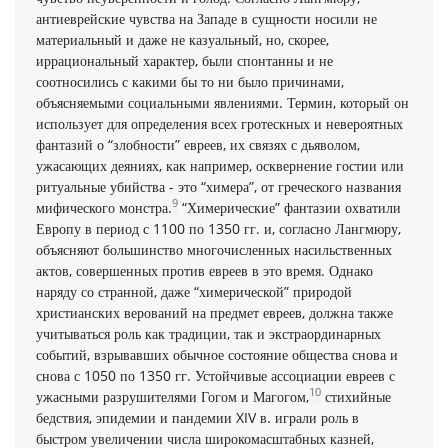
антиеврейские чувства на Западе в сущности носили не
материальный и даже не казуальный, но, скорее,
иррациональный характер, были спонтанны и не
соотносились с какими бы то ни было причинами,
объясняемыми социальными явлениями. Термин, который он
использует для определения всех гротескных и невероятных
фантазий о “злобности” евреев, их связях с дьяволом,
ужасающих деяниях, как например, оскверне­ние гостии или
ритуальные убийства - это “химера”, от гречес­кого названия
9
мифического монстра.
“Химерические” фантазии охватили
Европу в период с 1100 по 1350 гг. и, согласно Ланг­мюру,
объясняют большинство многочисленных насильственных
актов, совершенных против евреев в это время. Однако
наряду со странной, даже “химеричес­кой” природой
христианских верований на предмет евреев, должна также
учитываться роль как традиции, так и экстраординарных
событий, взрывавших обычное состояние общества снова и
снова с 1050 по 1350 гг. Устойчивые ассоциации евреев с
10
ужасными разрушителями Гогом и Магогом,
стихийные
бедствия, эпидемии и пандемии XIV в. играли роль в
быстром увеличении числа широкомасштабных каз­ней,