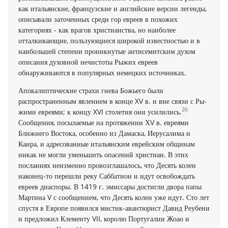
как итальянские, французские и английские версии легенды,
описывали заточенных среди гор евреев в похожих
категориях - как врагов христианства, но наиболее
отталкивающие, пользующиеся широкой известностью и в
наибольшей степени проникнутые антисемитским духом
описания духовной нечистоты Рыжих евреев
обнаруживаются в популярных немецких источниках.
Апокалиптические страхи гнева Божьего были
распространенным явлением в конце XV в. и вне связи с Ры­
26
жими евреями; к концу XVI столетия они усилились.
Сообщения, посылаемые на протяжении ХV в. евреями
Ближнего Востока, особенно из Дамаска, Иерусалима и
Каира, и адресованные итальянским еврейским общинам
никак не могли уменьшить опасений христиан. В этих
посланиях неизменно провозглашалось, что Десять колен
наконец-то перешли реку Саббатион и идут освобождать
евреев диаспоры. В 1419 г. эмиссары достигли двора папы
Мартина V с сообщением, что Десять колен уже идут. Сто лет
спустя в Европе появился мистик-авантю­рист Давид Реубени
и предложил Клементу VII, королю Португа­лии Жоао и