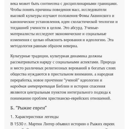
века может быть соотнесена с дисциплинарными границами.
Чтобы понять причины поведения масс, исследователи
высокой культуры изу­чают положения Фомы Аквинского и
канонические установления, идеи схоластической теологии и
тогдашней учености в целом. Это абсурд. Ученые-
материалисты исследуют экономические и социальные
изменения с целью объяснить верования и идеологию. Эта
методо­логия равным образом неверна.
Культурные традиции, культурная динамика должны
рассматриваться наряду с социальными аспектами. Природа
и место различных религиозных верований в богатых слоях
общества нуждаются в пристальном внимании, а народная
переработка, новое прочтение “ученой” идеологии и
народная интерпретация
Библии и истории спасения
являются центральным пунктом интегрального подхода к
пониманию проблем христианско-еврейских отношений.
Б. “Рыжие евреи”
1. Характеристики легенды
В 1530 г. Мартин Лютер объявил историю о Ры­жих евреях