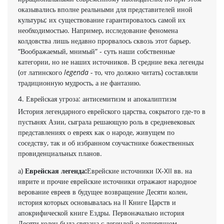
оказывались вполне реальными для представителей иной
культуры; их существование гарантировалось самой их
необходимостью. Например, исследование феномена
колдовства лишь недавно про­рвалось сквозь этот барьер.
“Воображаемый, мнимый” - суть наши собственные
категории, но не наших источников. В средние века легенды
(от латинского
legenda -
то, что должно читать) составляли
традиционную мудрость, а не фантазию.
4. Еврейская угроза: антисемитизм и апокалиптизм
История легендарного еврейского царства, сокрытого где-то в
пустынях Азии, сыграла решающую роль в средневековых
пред­ставлениях о евреях как о народе, живущем по
соседству, так и об избранном соучастнике божественных
провиденциальных пла­нов.
а)
Еврейская легенда:
Еврейские источники IX-XII вв. на
иврите и прочие еврейские источники отражают народное
верование евреев в будущее возвращение Десяти колен,
история которых основывалась на II Книге Царств и
апокрифи­ческой книге Ездры. Первоначально история
Десяти колен была связана с легендой о потерянном