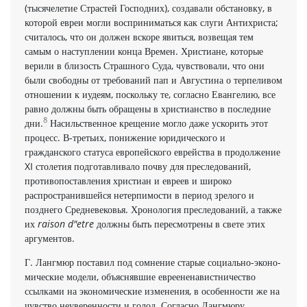
(тысячелетие Страстей Господних), создавали обстановку, в
которой евреи могли восприни­маться как слуги Антихриста;
считалось, что он должен вскоре явиться, возвещая тем
самым о наступлении конца Вре­мен. Христиане, которые
верили в близость Страшного Суда, чув­ствовали, что они
были свободны от требований пап и Августина о терпеливом
отношении к иудеям, поскольку те, согласно Еванге­лию, все
равно должны быть обращены в христианство в после­дние
8
дни.
Насильственное крещение могло даже ускорить этот
процесс. В-третьих, понижение юридического и
гражданского стату­са европейского еврейства в продолжение
XI столетия подготавливало почву для преследований,
противопоставления христиан и евреев и широко
распространившейся нетерпимости в период зре­лого и
позднего Средневековья. Хронология преследований, а также
их
raison d"etre
должны быть пересмотрены в свете этих
аргументов.
Г. Лангмюр поставил под сомнение старые социально-эконо­
мические модели, объяснявшие евреененавистничество
ссылками на экономические изменения, в особенности же на
чувство неуверенности и голод. Согласно Лангмюру,