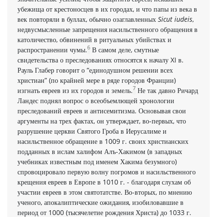
убежи­ща от крестоносцев в их городах, и что папы из века в
век повто­ряли в буллах, обычно озаглавленных
Sicut iudeis
,
недвусмыслен­ные запрещения насильственного обращения в
католичество, об­винений в ритуальных убийствах и
6
распространении чумы.
В самом деле, смутные
свидетельства о преследованиях относятся к началу XI в.
Рауль Глабер говорит о “единодушном решении всех
христиан” (по крайней мере в ряде городов Франции)
7
изгнать евреев из их городов и земель.
Не так давно Ричард
Ландес поднял вопрос о всеобъемлющей хронологии
преследований ев­реев и антисемитизма. Основывая свои
аргументы на трех фактах, он утверждает, во-первых, что
разрушение церкви Святого Гроба в Иерусалиме и
насильственное обращение в 1009 г. своих хрис­тианских
подданных в ислам халифом Алъ-Хакимом (в западных
учебниках известным под именем Хакима безумного)
спровоци­ровало первую волну погромов и насильственного
крещения ев­реев в Европе в 1010 г. - благодаря слухам об
участии евреев в этом святотатстве. Во-вторых, по мнению
ученого, апокалипти­ческие ожидания, изобиловавшие в
период от 1000 (тысяче­летие рождения Христа) до 1033 г.