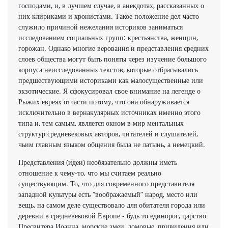
господами, и, в лучшем случае, в анекдотах, рассказанных о
них клириками и хронистами. Такое положение дел часто
служило причиной нежелания историков заниматься
исследованием соци­альных групп: крестьянства, женщин,
горожан. Однако многие верования и представления средних
слоев общества могут быть поняты через изучение большого
корпуса неисследован­ных текстов, которые отбрасывались
предшествующими историками как малосущественные или
экзотические. Я сфокусировал свое внимание на легенде о
Рыжих евреях отчасти потому, что она обнаруживается
исключительно в вернакулярных источниках именно этого
типа и, тем самым, является окном в мир ментальных
структур средневековых авторов, читателей и слушателей,
чьим главным языком общения была не латынь, а немецкий.
Представления (идеи) необязательно должны иметь
отношение к чему-то, что мы считаем реально
существующим. То, что для современного представителя
западной культуры есть “воображаемый” народ, место или
вещь, на самом деле существовало для обитателя города или
деревни в средневековой Европе - будь то единорог, царство
Пресвитера Иоанна, морские змеи, домовые, привидения или