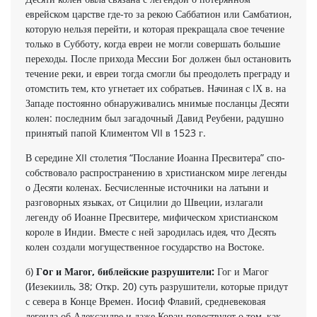
еврейском царстве где-то за рекою Саббатион или Самбатион,
которую нельзя перейти, и ко­торая прекращала свое течение
только в Субботу, когда евреи не могли совершать большие
переходы. После прихода Мессии Бог должен был остановить
течение реки, и евреи тогда смогли бы преодолеть преграду и
отомстить тем, кто угнетает их собратьев. Начиная с IХ в. на
Западе постоянно обна­руживались мнимые посланцы Десяти
колен: последним был загадочный Давид Реубени, радушно
принятый папой Климентом VII в 1523 г.
В середине XII столетия “Послание Иоанна Пресвитера” спо­
собствовало распространению в христианском мире легенды
о Десяти коленах. Бесчисленные источники на латыни и
разго­ворных языках, от Сицилии до Швеции, излагали
легенду об Иоанне Пресвитере, мифическом христианском
короле в Ин­дии. Вместе с ней зародилась идея, что Десять
колен создали могущественное государство на Востоке.
б)
Гoг и Магог, библейские разрушители:
Гог и Магог
(Иезекииль, 38; Откр. 20) суть разрушители, которые придут
с севера в Конце Времен. Иосиф Флавий, средневековая
легенда об Александре и даже Коран повествуют о том, как