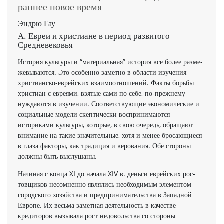
раннее новое время
Эндрю Гау
А. Евреи и христиане в период развитого
Средневековья
История культуры и “материальная” история все более разме­
жевываются. Это особенно заметно в области изучения
христианско-еврейских взаимоотношений. Факты борьбы
христиан с евреями, взятые сами по себе, по-прежнему
нуждаются в изуче­нии. Соответствующие экономические и
социальные модели скептически воспринимаются
историками культуры, которые, в свою очередь, обращают
внимание на такие значительные, хотя и ме­нее бросающиеся
в глаза факторы, как традиция и верования. Обе сторо­ны
должны быть выслушаны.
Начиная с конца XI до начала XIV в. деньги еврейских рос­
товщиков несомненно являлись необходимым элементом
городс­кого хозяйства и предпринимательства в Западной
Европе. Их весьма заметная деятельность в качестве
кредиторов вызывала рост недовольства со стороны