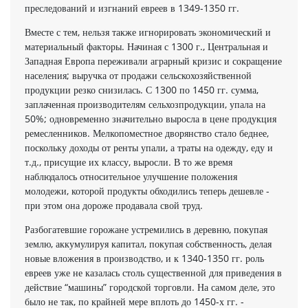
преследований и изгнаний евреев в 1349-1350 гг.
Вместе с тем, нельзя также игнорировать экономический и
материальный факторы. Начиная с 1300 г., Центральная и
Западная Европа переживали аграрный кризис и сокращение
населения; выручка от продажи сельскохозяйственной
продук­ции резко снизилась. С 1300 по 1450 гг. сумма,
заплаченная производите­лям сельхозпродукции, упала на
50%; одновременно значительно выросла в цене продукция
ремесленников. Мелкопоместное дворян­ство стало беднее,
поскольку доходы от ренты упали, а траты на одежду, еду и
т.д., присущие их классу, выросли. В то же время
наблюдалось относительное улучшение положения
молодежи, ко­торой продукты обходились теперь дешевле -
при этом она дороже про­давала свой труд.
Разбогатевшие горожане устремились в деревню, покупая
зем­лю, аккумулируя капитал, покупая собственность, делая
новые вложения в производство, и к 1340-1350 гг. роль
евреев уже не каза­лась столь существенной для приведения в
действие “машины” городской торговли. На самом деле, это
было не так, по крайней мере вплоть до 1450-х гг. -