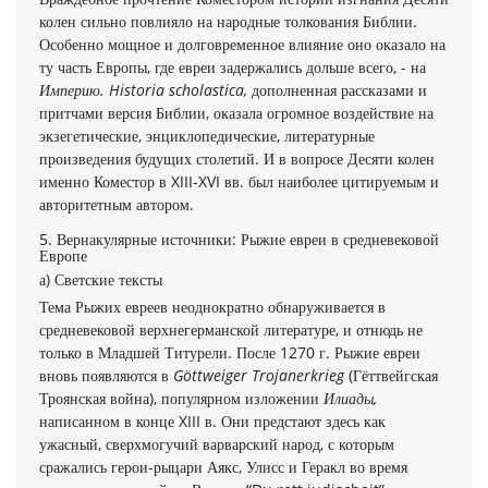
колен сильно повлияло на народные толкования Библии.
Осо­бенно мощное и долговременное влияние оно оказало на
ту часть Европы, где евреи задержались дольше всего, - на
Империю. Historia scholastica,
дополненная рассказами и
притчами версия Библии, оказала огромное воздействие на
экзегетические, энцик­лопедические, литературные
произведения будущих столетий. И в вопросе Десяти колен
именно Коместор в XIII-XVI вв. был наи­более цитируемым и
авторитетным автором.
5. Вернакулярные источники: Рыжие евреи в средневековой
Европе
а) Светские тексты
Тема Рыжих евреев неоднократно обнаруживается в
средневековой вер­хнегерманской литературе, и отнюдь не
только в Младшей Титурели. После 1270 г. Рыжие евреи
вновь появ­ляются в
Göttweiger Trojanerkrieg
(Гёттвейгская
Троянская война), популярном изложении
Илиады,
написанном в конце XIII в. Они предстают здесь как
ужасный, сверхмогучий варварс­кий народ, с которым
сражались герои-рыцари Аякс, Улисс и Геракл во время