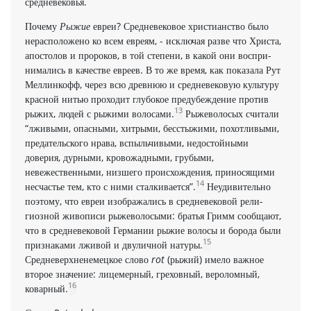
средневековья.
Почему
Рыжие
евреи? Средневековое христианство было
нерасположено ко всем евреям, - исключая разве что Христа,
апостолов и пророков, в той степени, в какой они воспри­
нимались в качестве евреев. В то же время, как показала Рут
Меллинкофф, через всю древнюю и средне­вековую культуру
красной нитью проходит глу­бокое предубеждение против
13
рыжих, людей с рыжими волосами.
Рыжеволосых считали
“лживыми, опасны­ми, хитрыми, бесстыжими, похотливыми,
предательского нра­ва, вспыльчивыми, недостойными
доверия, дурными, крово­жадными, грубыми,
невежественными, низшего происхождения, приносящими
14
несчастье тем, кто с ними сталкивается”.
Неуди­вительно
поэтому, что евреи изображались в средневековой рели­
гиозной живописи рыжеволосыми: братья Гримм сообщают,
что в средневековой Германии рыжие волосы и борода были
15
признаками лживой и двуличной натуры.
Средневерхненемецкое слово
rot
(рыжий) имело важное
второе значение: лицемерный, греховный, вероломный,
16
коварный.