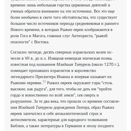
времени лишь небольшая горстка цер­ковных деятелей и
ученых обратила внимание на эти источники. Все это еще
более необычно в свете того обстоятельства, что существует
боль­шое число ис­точников периода средневековья и раннего
Нового времени, в которых Рыжие евреи изображаются в
роли Гога и Магога, главных слуг Антихриста, “рыжей
опасности” с Востока.
Согласно легенде, десять северных израильских колен ис­
чезли в VII в. до н.э. Изящная немецкая эпическая поэма,
известная под названием
Младшая Титурель
(около 1270 г.),
помещает пропавших израелитов в королевство
легендарного Пресвитера Иоанна и впервые называет их
12
Рыжими евреями.
Рыжих евреев окружают горы “столь
высокие, как радуга”, для того, чтобы не дать им “пройти
гордо и воинственно по всей земле”, сея смерть и
разрушение. За те два века, что прошли со времени составле­
ния
Младшей Титурели
до
рождения Лютера, образ Рыжих
евреев запечатлел в себе апокалиптический страх и
антисемитизм, характерные для народного толкования
Библии, а также литературы в Гер­мании в эпоху позднего