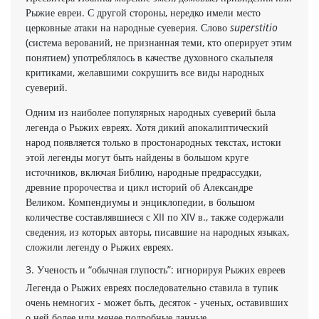
Рыжие евреи. С другой стороны, нередко имели место
церковные атаки на народные суеверия. Слово
superstitio
(система верований, не признанная теми, кто оперирует этим
понятием) употреблялось в качестве духовного скальпеля
критиками, желавшими сокрушить все виды народных
суеверий.
Одним из наиболее популярных народных суеверий была
леген­да о Рыжих евреях. Хотя дикий апокалиптический
народ появляется только в простонародных текстах, истоки
этой легенды могут быть найдены в большом круге
источников, включая Библию, народные предрассудки,
древние пророчества и цикл историй об Александре
Великом. Компендиумы и энциклопедии, в большом
количестве составлявшиеся с XII по XIV в., также содержали
сведения, из которых авторы, пи­савшие на народных языках,
сложили легенду о Рыжих евреях.
3. Ученость и “обычная глупость”: игнорируя Рыжих евреев
Легенда о Рыжих евреях последовательно ставила в тупик
очень немногих - может быть, десяток - ученых, оставивших
о ней более или менее подробные данные.