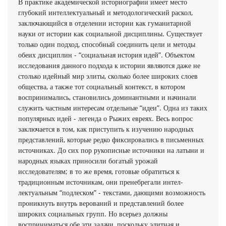
В практике академической историографии имеет место
глубо­кий интеллектуальный и методологический раскол,
заключающийся в отделении истории как гуманитарной
науки от истории как социальной дисциплины. Существует
только один подход, спо­собный соединить цели и методы
обеих дисциплин - “соци­альная история идей”. Объектом
исследования данного подхода к истории являются даже не
столько идейный мир элиты, сколько более широких слоев
общества, а также тот социальный контекст, в котором
воспринимались, становились доминантными и начинали
служить частным интересам отдельные “идеи”. Одна из таких
популярных идей - легенда о Рыжих евреях. Весь вопрос
заключается в том, как приступить к изучению народных
представлений, которые редко фиксировались в письменных
источниках. До сих пор рукописные источники на латыни и
народных языках приносили богатый урожай
исследователям; в то же время, готовые обратиться к
традиционным источникам, они пренебрегали интел­
лектуальным “подлеском” - текстами, дающими возможность
проникнуть внутрь верований и представлений более
широких социальных групп. Но всерьез должны
восприниматься обе эти задачи, поскольку элитная и