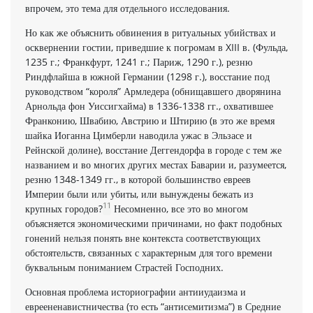
впрочем, это тема для от­дельного исследования.
Но как же объяснить обвинения в ритуальных убийствах и
осквернении гостии, приведшие к погромам в XIII в. (Фульда,
1235 г.; Франкфурт, 1241 г.; Париж, 1290 г.), резню
Риндфлайша в южной Германии (1298 г.), восстание под
руко­водством “короля” Армледера (обнищавшего дворянина
Арнольда фон Уиссигхайма) в 1336-1338 гг., охватившее
Франконию, Шва­бию, Австрию и Штирию (в это же время
шайка Иоганна Цимберли наводила ужас в Эльзасе и
Рейнской долине), восстание Деггендорфа в городе с тем же
названием и во многих других местах Баварии и, разумеется,
резню 1348-1349 гг., в которой боль­шинство евреев
Империи были или убиты, или вынуждены бе­жать из
11
крупных городов?
Несомненно, все это во многом
объясняется экономическими причинами, но факт подобных
гонений нельзя понять вне контекста соответствующих
обстоятельств, связанных с характерным для того времени
буквальным пониманием Страстей Господних.
Основная проблема историографии антииудаизма и
евреененавистничества (то есть “антисемитизма”) в Средние