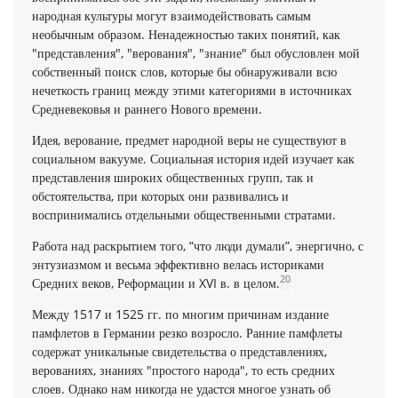
народная культуры могут взаимодействовать самым
необычным образом. Ненадежностью таких понятий, как
"представления", "верования", "знание" был обусловлен мой
собственный по­иск слов, которые бы обнаруживали всю
нечеткость границ меж­ду этими категориями в источниках
Средневековья и раннего Нового времени.
Идея, верование, предмет народной веры не существуют в
социальном вакууме. Социальная история идей изучает как
пред­ставления широких общественных групп, так и
обстоятельства, при которых они развивались и
воспринимались отдельными об­щественными стратами.
Работа над раскрытием того, “что люди думали”, энергично, с
энтузиазмом и весьма эффективно велась историками
20
Средних веков, Реформации и XVI в. в целом.
Между 1517 и 1525 гг. по многим причинам издание
памфлетов в Германии резко воз­росло. Ранние памфлеты
содержат уникаль­ные свидетельства о представлениях,
верованиях, знаниях "про­стого народа", то есть средних
слоев. Однако нам никогда не удастся многое узнать об