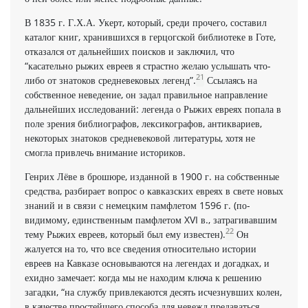
В 1835 г. Г.Х.А. Укерт, который, среди прочего, составил
каталог книг, хранившихся в герцогской библиотеке в Готе,
отказался от дальнейших поисков и заключил, что
“касательно рыжих евреев я страстно желаю услышать что-
21
либо от знатоков средневековых легенд”.
Ссылаясь на
собственное не­ведение, он задал правильное направление
дальнейших исследований: легенда о Ры­жих евреях попала в
поле зрения библиографов, лексикографов, антиквариев,
некоторых знатоков средневековой литературы, хотя не
смогла привлечь внимание историков.
Генрих Лёве в брошюре, изданной в 1900 г. на собственные
средства, разбирает вопрос о кавказских евреях в свете новых
знаний и в связи с немецким памфлетом 1596 г. (по-
видимому, единственным памфлетом XVI в., затрагивавшим
22
тему Рыжих евреев, который был ему известен).
Он
жалуется на то, что все сведения относительно истории
евреев на Кавказе осно­вываются на легендах и догадках, и
ехидно замечает: когда мы не находим ключа к решению
загадки, “на службу привлекаются десять исчез­нувших колен,
в качестве простейшего способа для невежд предаваться