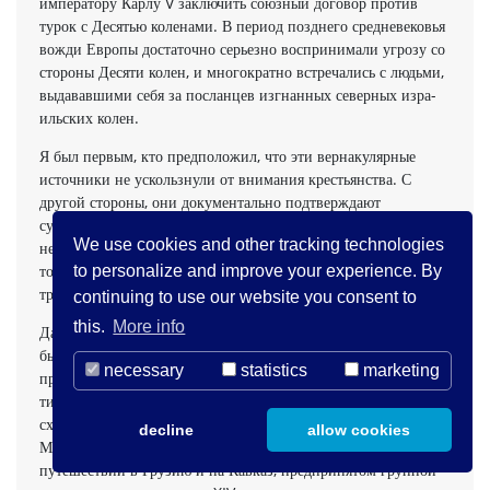
императору Карлу V заключить союзный договор против
турок с Десятью коленами. В период позднего средневековья
вожди Европы достаточно серьезно воспринимали угрозу со
стороны Десяти колен, и многократно встречались с людь­ми,
выдававшими себя за посланцев изгнанных северных изра­
ильских колен.
Я был первым, кто предположил, что эти вернакулярные
источ­ники не ускользнули от внимания крестьянства. С
другой сторо­ны, они документально подтверждают
существование среди некоторых групп необразованных
We use cookies and other tracking technologies
немцев взгляда на мир, в известной степени отличного от
того, который обнаруживается в официальных и ученых
to personalize and improve your experience. By
трудах схоластов.
continuing to use our website you consent to
this.
More info
Даже несмотря на то, что многие из указанных источников
были написаны священниками, ученые клирики на
necessary
statistics
marketing
протяжении всего средневе­ковья возглавляли лагерь про­
тивников подобных верований. Многочисленные авторы-
схоласты отрицали возможность отожде­ствления Гога и
decline
allow cookies
Магога с каким-либо определенным народом. Сообщения о
путешествии в Грузию и на Кавказ, предпринятом группой