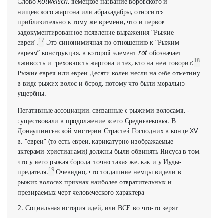
Слово
Rotwelsch
, немецкое название воровского и
нищенского жаргона или абракадабры, относится
приблизительно к тому же времени, что и первое
задокументированное появление выражения “Рыжие
17
евреи”.
Это синонимичная по отношению к “Рыжим
евреям” конструк­ция, в которой элемент
rot
обозначает
18
лживость и греховность жаргона и тех, кто на нем говорит:
Рыжие евреи или евреи Десяти колен несли на себе отметину
в виде рыжих волос и бород, потому что были морально
ущербны.
Негативные ассоциации, связанные с рыжими волосами, ­
существовали в продолжение всего Средневековья. В
Донаушингенской мистерии Страстей Господних в конце XV
в. “ев­реи” (то есть евреи, карикатурно изображаемые
актерами-христи­анами) должны были обвинять Иисуса в том,
что у него рыжая борода, точно такая же, как и у Иуды-
19
предателя.
Очевидно, что тогдашние немцы видели в
рыжих волосах признак наиболее отвратительных и
презираемых черт человеческого характера.
2. Социальная история идей, или ВСЕ во что-то верят