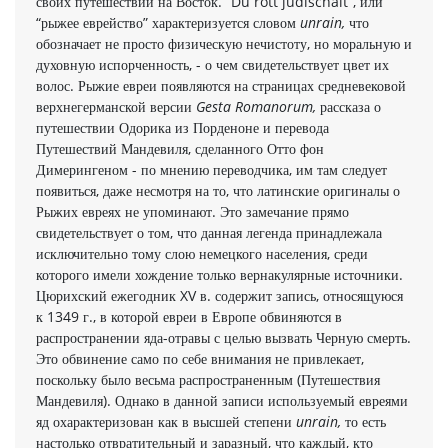
своих путешествий на Восток. “Du rott judischait”, или
“рыжее еврейство” характеризуется словом
unrain,
что
обозначает не просто физическую нечистоту, но моральную и
духовную испорченность, - о чем свидетельствует цвет их
волос. Рыжие евреи появляются на страницах средневековой
верхнегерманской версии
Gesta Romanorum,
рассказа о
путешествии Одорика из Порденоне и перевода
Путешествий Мандевиля, сделанного Отто фон
Димерингеном - по мнению переводчика, им там следует
появиться, даже несмотря на то, что латинские ориги­налы о
Рыжих евреях не упоминают. Это замечание прямо
свидетельствует о том, что данная легенда принадлежала
исключительно тому слою немецкого населения, среди
которого имели хождение только вернакулярные источники.
Цюрихский ежегодник XV в. содержит запись, относящуюся
к 1349 г., в которой евреи в Европе обвиняются в
распространении яда-отравы с целью вызвать Черную смерть.
Это обвинение само по себе внимания не привлекает,
поскольку было весьма распространенным (Путешествия
Мандевиля). Однако в данной записи используемый евреями
яд охарактеризован как в высшей степени
unrain,
то есть
настолько отвратитель­ный и заразный, что каждый, кто