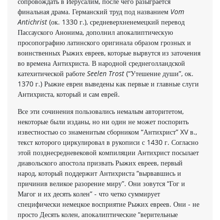
сопровождать в Иерусалим, после чего разыгра­ется
финальная драма. Германский труд под названием
Vom
Antichrist
(ок. 1330 г.), средневерхненемецкий перевод
Пассауского Анонима, дополнил апокалиптическую
просопографию латин­ского оригинала образом грозных и
воинственных Рыжих евреев, которые вырвутся из заточения
во времена Антихриста. В народ­ной среднеголландской
катехитической работе
Seelen Trost
(“Утешение души”, ок.
1370 г.) Рыжие евреи выведены как первые и главные слуги
Антихриста, который и сам еврей.
Все эти сочинения пользовались немалым авторитетом,
некоторые были изданы, но ни один не может поспорить
известностью со знаме­нитым сборником “Антихрист” XV в.,
текст которого циркулиро­вал в рукописи с 1430 г. Согласно
этой позднесредневековой компиля­ции Антихрист посылает
диавольского апостола призвать Рыжих евреев, первый
народ, который поддержит Антихриста “вырвав­шись и
причинив великое разорение миру”. Они зовутся “Гог и
Магог и их десять колен” - что четко суммирует
специфически немецкое восприятие Рыжих евреев. Они - не
просто Десять колен, апокалиптические “верительные