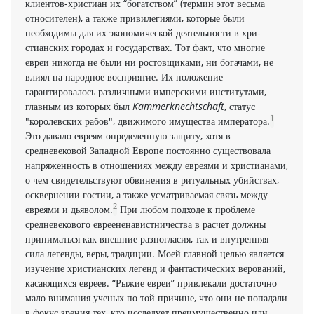
клиентов-христиан их “богатством” (термин этот весьма
относителен), а также привилегиями, кото­рые были
необходимы для их экономической деятельности в хри­
стианских городах и государствах. Тот факт, что многие
евреи никогда не были ни ростовщиками, ни богачами, не
влиял на народное восприятие. Их положение
гарантировалось различны­ми имперскими институтами,
главным из которых был
Kammerknechtschaft
, статус
1
"королевских рабов", движимого имущества императора.
Это давало евреям определенную защи­ту, хотя в
средневековой Западной Европе постоянно существо­вала
напряженность в отношениях между евреями и христиана­ми,
о чем свидетельствуют обвинения в ритуальных убийствах,
осквернении гостии, а также усматриваемая связь между
2
евреями и дьяволом.
При любом подходе к проблеме
средневекового евреененавистничества в расчет должны
приниматься как внешние разногласия, так и внутренняя
сила легенды, веры, традиции. Моей главной целью является
изучение христианских легенд и фантастических верований,
касающихся евреев. “Рыжие евреи” привлекали достаточно
мало внимания ученых по той причине, что они не попадали
в фокус зрения тех, кто исследует преиму­щественно или