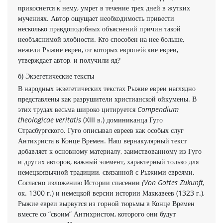
прикоснется к нему, умрет в течение трех дней в жутких
мучениях. Автор ощущает необходи­мость привести
несколько правдоподобных объяснений причин такой
необъяснимой злобности. Кто способен на нее больше,
нежели Рыжие ев­реи, от которых европейские евреи,
утверждает автор, и получили яд?
б) Экзегетические тексты
В народных экзегетических текстах Рыжие евреи наглядно
представлены как разрушители христианской ойкумены. В
этих трудах весьма широко цитируется
Compendium
theologicae veritatis
(XIII в.) доминиканца Гуго
Страсбургского. Гуго описывал евреев как осо­бых слуг
Антихриста в Конце Времен. Наш вернакулярный текст
добавляет к основному материалу, заимствованному из Гуго
и других авторов, важный элемент, характерный только для
немец­коязычной традиции, связанной с Рыжими евреями.
Согласно изложению Истории спасении
(Von Gottes Zukunft,
ок. 1300 г.) и немецкой версии истории Маккавеев (1323 г.),
Рыжие евреи вырвутся из горной тюрьмы в Конце Времен
вместе со “своим” Антихристом, ко­торого они будут