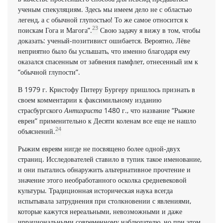
ученым спекуляциям. Здесь мы имеем дело не с областью
легенд, а с обычной глупостью! То же самое относится к
23
поискам Гога и Магога”.
Свою задачу я вижу в том, чтобы
доказать: ученый-позитивист ошибается. Вероятно, Лёве
неприятно было бы услышать, что имен­но благодаря ему
оказался спасенным от забвения памфлет, отнесенный им к
“обычной глупости”.
В 1979 г. Кристофу Питеру Бургеру пришлось признать в
своем комментарии к факсимильному изданию
страсбургского
Антихриста
1480 г., что название “Рыжие
евреи” применительно к Десяти коленам все еще не нашло
24
объяснений.
Рыжим евреям нигде не посвящено более одной-двух
страниц. Исследователей ставило в тупик такое именование,
и они пытались обнаружить альтернативное прочтение и
значение этого необработанного осколка средневековой
культуры. Традиционная историческая наука всегда
испытывала затруднения при столкно­вении с явлениями,
которые кажутся нереальны­ми, невозможными и даже
иррациональными современному наблюдателю, но при этом