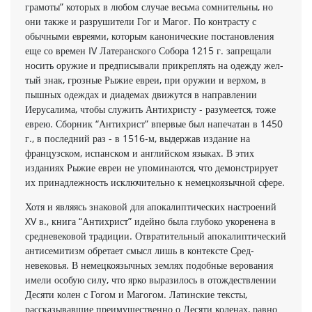
грамоты” которых в лю­бом случае весьма сомнительны, но
они также и разрушители Гог и Магог. По контрасту с
обычными евреями, которым каноничес­кие постановления
еще со времен IV Латеранского Собора 1215 г. запрещали
носить оружие и предписывали прикреплять на одежду жел­
тый знак, грозные Рыжие евреи, при оружии и верхом, в
пыш­ных одеждах и диадемах движутся в направлении
Иерусалима, чтобы служить Антихристу - разумеется, тоже
еврею. Сбор­ник “Антихрист” впервые был напечатан в 1450
г., в последний раз - в 1516-м, выдержав издание на
французском, испанском и английском языках. В этих
изданиях Рыжие евреи не упоминаются, что демонстрирует
их принадлежность исключительно к немец­коязычной сфере.
Хотя и являясь знаковой для апокалиптических на­строений
XV в., книга “Антихрист” идейно была глубоко укоре­нена в
средневековой традиции. Отвратительный апокалипти­ческий
антисемитизм обретает смысл лишь в контексте Сред­
невековья. В немецкоязычных землях подобные верования
имели осо­бую силу, что ярко выразилось в отождествлении
Десяти колен с Гогом и Магогом. Латинские тексты,
рассказывавшие преимущественно о Десяти коленах, равно