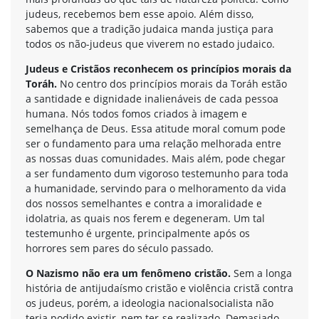
judeus, recebemos bem esse apoio. Além disso,
sabemos que a tradição judaica manda justiça para
todos os não-judeus que viverem no estado judaico.
Judeus e Cristãos reconhecem os princípios morais da
Toráh.
No centro dos princípios morais da Toráh estão
a santidade e dignidade inalienáveis de cada pessoa
humana. Nós todos fomos criados à imagem e
semelhança de Deus. Essa atitude moral comum pode
ser o fundamento para uma relação melhorada entre
as nossas duas comunidades. Mais além, pode chegar
a ser fundamento dum vigoroso testemunho para toda
a humanidade, servindo para o melhoramento da vida
dos nossos semelhantes e contra a imoralidade e
idolatria, as quais nos ferem e degeneram. Um tal
testemunho é urgente, principalmente após os
horrores sem pares do século passado.
O Nazismo não era um fenômeno cristão.
Sem a longa
história de antijudaísmo cristão e violência cristã contra
os judeus, porém, a ideologia nacionalsocialista não
teria podido existir, nem ter-se realizado. Demasiado