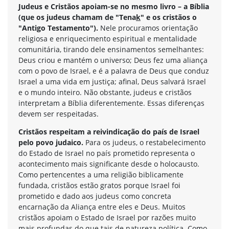
Judeus e Cristãos apoiam-se no mesmo livro – a Bíblia
(que os judeus chamam de "Tena
k
" e os cristãos o
"Antigo Testamento").
Nele procuramos orientação
religiosa e enriquecimento espiritual e mentalidade
comunitária, tirando dele ensinamentos semelhantes:
Deus criou e mantém o universo; Deus fez uma aliança
com o povo de Israel, e é a palavra de Deus que conduz
Israel a uma vida em justiça; afinal, Deus salvará Israel
e o mundo inteiro. Não obstante, judeus e cristãos
interpretam a Bíblia diferentemente. Essas diferenças
devem ser respeitadas.
Cristãos respeitam a reivindicação do país de Israel
pelo povo judaico.
Para os judeus, o restabelecimento
do Estado de Israel no país prometido representa o
acontecimento mais significante desde o holocausto.
Como pertencentes a uma religião biblicamente
fundada, cristãos estão gratos porque Israel foi
prometido e dado aos judeus como concreta
encarnação da Aliança entre eles e Deus. Muitos
cristãos apoiam o Estado de Israel por razões muito
mais profundas do que tais de natureza política. Como