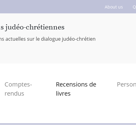
About us
Q
ns judéo-chrétiennes
ns actuelles sur le dialogue judéo-chrétien
Comptes-
Recensions de
Perso
rendus
livres