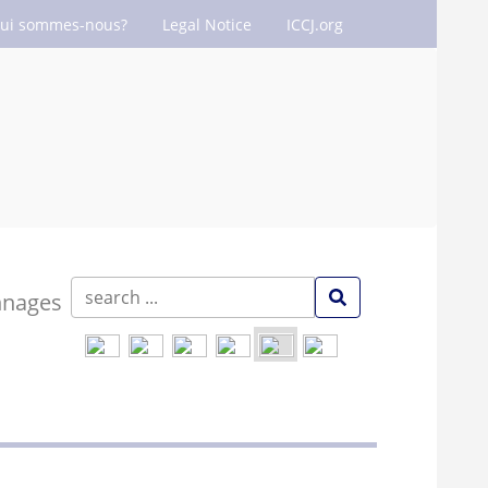
ui sommes-nous?
Legal Notice
ICCJ.org
nnages