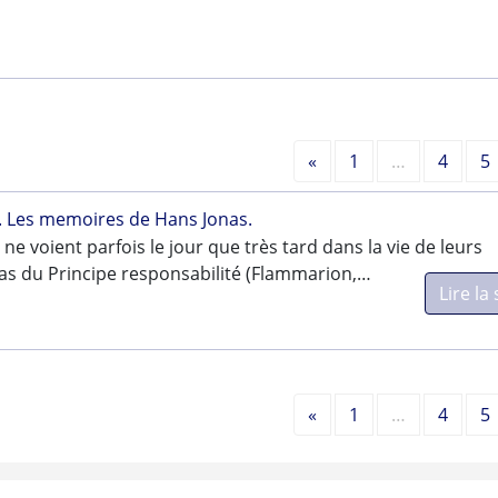
Précédent
«
1
…
4
5
e. Les memoires de Hans Jonas.
ne voient parfois le jour que très tard dans la vie de leurs
cas du Principe responsabilité (Flammarion,…
Lire la 
Précédent
«
1
…
4
5