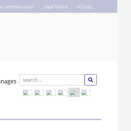
ui sommes-nous?
Legal Notice
ICCJ.org
nnages