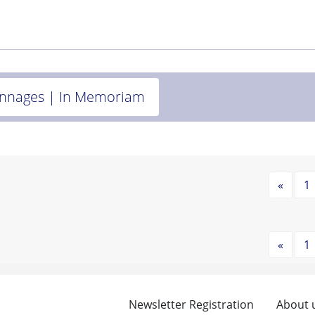
nnages | In Memoriam
Précé
«
1
Précé
«
1
Newsletter Registration
About 