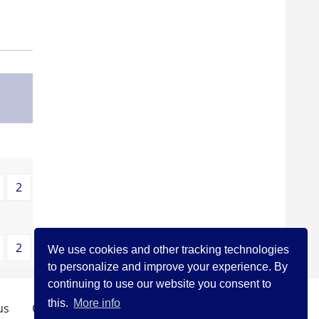
dent
2
dent
2
We use cookies and other tracking technologies
to personalize and improve your experience. By
continuing to use our website you consent to
this.
More info
us
Qui sommes-nous?
Legal Notice