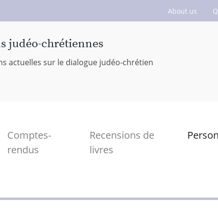
About us
Q
ns judéo-chrétiennes
ns actuelles sur le dialogue judéo-chrétien
Comptes-
Recensions de
Perso
rendus
livres