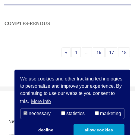
COMPTES-RENDUS
Précédent
«
1
…
16
17
18
Précédent
«
1
…
16
17
18
We use cookies and other tracking technologies
to personalize and improve your experience. By
continuing to use our website you consent to
this.
More info
necessary
statistics
marketing
Newsletter Registration
About us
decline
allow cookies