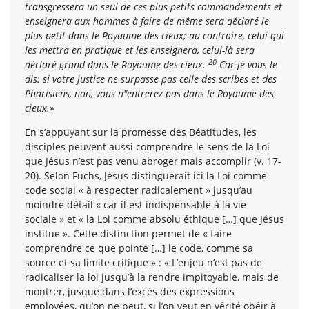
transgressera un seul de ces plus petits commandements et
enseignera aux hommes à faire de même sera déclaré le
plus petit dans le Royaume des cieux; au contraire, celui qui
les mettra en pratique et les enseignera, celui-là sera
20
déclaré grand dans le Royaume des cieux.
Car je vous le
dis: si votre justice ne surpasse pas celle des scribes et des
Pharisiens, non, vous n"entrerez pas dans le Royaume des
cieux.»
En s’appuyant sur la promesse des Béatitudes, les
disciples peuvent aussi comprendre le sens de la Loi
que Jésus n’est pas venu abroger mais accomplir (v. 17-
20). Selon Fuchs, Jésus distinguerait ici la Loi comme
code social « à respecter radicalement » jusqu’au
moindre détail « car il est indispensable à la vie
sociale » et « la Loi comme absolu éthique […] que Jésus
institue ». Cette distinction permet de « faire
comprendre ce que pointe […] le code, comme sa
source et sa limite critique » : « L’enjeu n’est pas de
radicaliser la loi jusqu’à la rendre impitoyable, mais de
montrer, jusque dans l’excès des expressions
employées, qu’on ne peut, si l’on veut en vérité obéir à