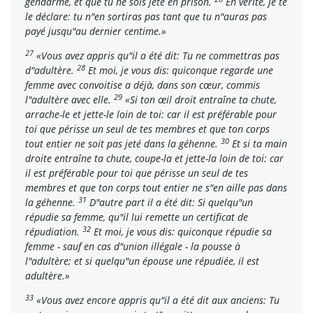
gendarme, et que tu ne sois jeté en prison.
En vérité, je te
le déclare: tu n"en sortiras pas tant que tu n"auras pas
payé jusqu"au dernier centime.»
27
«Vous avez appris qu"il a été dit: Tu ne commettras pas
28
d"adultère.
Et moi, je vous dis: quiconque regarde une
femme avec convoitise a déjà, dans son cœur, commis
29
l"adultère avec elle.
«Si ton œil droit entraîne ta chute,
arrache-le et jette-le loin de toi: car il est préférable pour
toi que périsse un seul de tes membres et que ton corps
30
tout entier ne soit pas jeté dans la géhenne.
Et si ta main
droite entraîne ta chute, coupe-la et jette-la loin de toi: car
il est préférable pour toi que périsse un seul de tes
membres et que ton corps tout entier ne s"en aille pas dans
31
la géhenne.
D"autre part il a été dit: Si quelqu"un
répudie sa femme, qu"il lui remette un certificat de
32
répudiation.
Et moi, je vous dis: quiconque répudie sa
femme - sauf en cas d"union illégale - la pousse à
l"adultère; et si quelqu"un épouse une répudiée, il est
adultère.»
33
«Vous avez encore appris qu"il a été dit aux anciens: Tu