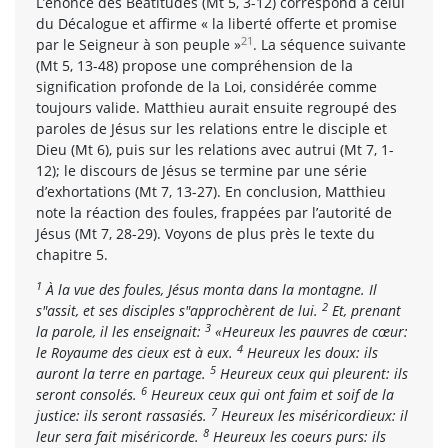
L’énoncé des Béatitudes (Mt 5, 3-12) correspond à celui
du Décalogue et affirme « la liberté offerte et promise
21
par le Seigneur à son peuple »
. La séquence suivante
(Mt 5, 13-48) propose une compréhension de la
signification profonde de la Loi, considérée comme
toujours valide. Matthieu aurait ensuite regroupé des
paroles de Jésus sur les relations entre le disciple et
Dieu (Mt 6), puis sur les relations avec autrui (Mt 7, 1-
12); le discours de Jésus se termine par une série
d’exhortations (Mt 7, 13-27). En conclusion, Matthieu
note la réaction des foules, frappées par l’autorité de
Jésus (Mt 7, 28-29). Voyons de plus près le texte du
chapitre 5.
1
À la vue des foules, Jésus monta dans la montagne. Il
2
s"assit, et ses disciples s"approchèrent de lui.
Et, prenant
3
la parole, il les enseignait:
«Heureux les pauvres de cœur:
4
le Royaume des cieux est à eux.
Heureux les doux: ils
5
auront la terre en partage.
Heureux ceux qui pleurent: ils
6
seront consolés.
Heureux ceux qui ont faim et soif de la
7
justice: ils seront rassasiés.
Heureux les miséricordieux: il
8
leur sera fait miséricorde.
Heureux les coeurs purs: ils