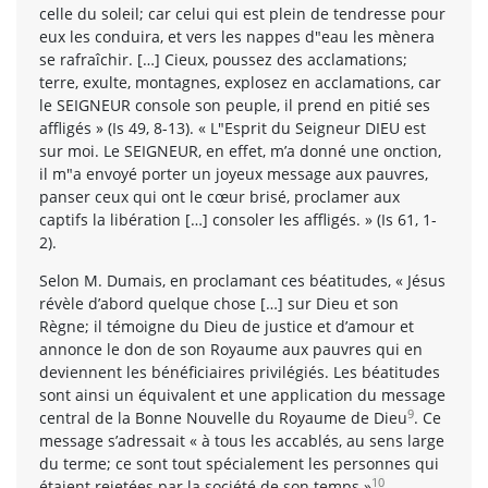
celle du soleil; car celui qui est plein de tendresse pour
eux les conduira, et vers les nappes d"eau les mènera
se rafraîchir. […] Cieux, poussez des acclamations;
terre, exulte, montagnes, explosez en acclamations, car
le SEIGNEUR console son peuple, il prend en pitié ses
affligés » (Is 49, 8-13). « L"Esprit du Seigneur DIEU est
sur moi. Le SEIGNEUR, en effet, m’a donné une onction,
il m"a envoyé porter un joyeux message aux pauvres,
panser ceux qui ont le cœur brisé, proclamer aux
captifs la libération […] consoler les affligés. » (Is 61, 1-
2).
Selon M. Dumais, en proclamant ces béatitudes, « Jésus
révèle d’abord quelque chose […] sur Dieu et son
Règne; il témoigne du Dieu de justice et d’amour et
annonce le don de son Royaume aux pauvres qui en
deviennent les bénéficiaires privilégiés. Les béatitudes
sont ainsi un équivalent et une application du message
9
central de la Bonne Nouvelle du Royaume de Dieu
. Ce
message s’adressait « à tous les accablés, au sens large
du terme; ce sont tout spécialement les personnes qui
10
étaient rejetées par la société de son temps »
.