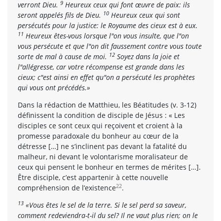
9
verront Dieu.
Heureux ceux qui font œuvre de paix: ils
10
seront appelés fils de Dieu.
Heureux ceux qui sont
persécutés pour la justice: le Royaume des cieux est à eux.
11
Heureux êtes-vous lorsque l"on vous insulte, que l"on
vous persécute et que l"on dit faussement contre vous toute
12
sorte de mal à cause de moi.
Soyez dans la joie et
l"allégresse, car votre récompense est grande dans les
cieux; c"est ainsi en effet qu"on a persécuté les prophètes
qui vous ont précédés.»
Dans la rédaction de Matthieu, les Béatitudes (v. 3-12)
définissent la condition de disciple de Jésus : « Les
disciples ce sont ceux qui reçoivent et croient à la
promesse paradoxale du bonheur au cœur de la
détresse […] ne s’inclinent pas devant la fatalité du
malheur, ni devant le volontarisme moralisateur de
ceux qui pensent le bonheur en termes de mérites […].
Être disciple, c’est appartenir à cette nouvelle
22
compréhension de l’existence
.
13
«Vous êtes le sel de la terre. Si le sel perd sa saveur,
comment redeviendra-t-il du sel? Il ne vaut plus rien; on le