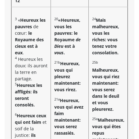
12
3
20
24
«
Heureux les
«Heureux,
Mais
pauvres
de
vous les
malheureux,
cœur:
le
pauvres: le
vous les
Royaume des
Royaume
de
riches: vous
cieux est à
Dieu
est à
tenez votre
eux
.
vous
.
consolation.
4
Heureux les
21b
25b
Heureux,
doux: ils auront
vous qui
Malheureux,
la terre en
pleurez
vous qui riez
partage.
maintenant:
maintenant:
5
Heureux les
vous rirez.
vous serez
affligés: ils
dans le deuil
seront
21a
Heureux,
et vous
consolés.
vous qui avez
pleurerez.
faim
6
Heureux ceux
25a
maintenant:
Malheureux,
qui ont faim
et
vous serez
vous qui êtes
soif de la
rassasiés.
repus
justice:
ils