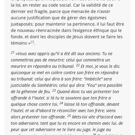
la loi, en rester au code social. Car la validité de ce
dernier est fragile, parce que menacée de n’avoir
aucune justification que de gérer des égoïsmes
juxtaposés; pour maintenir sa pertinence, il lui faut être
de nouveau réenracinée dans l’exigence éthique qui le
fonde, et dont les disciples de Jésus doivent se faire les
23
témoins »
.
21
«Vous avez appris qu"il a été dit aux anciens: Tu ne
commettras pas de meurtre; celui qui commettra un
22
meurtre en répondra au tribunal.
Et moi, je vous le dis:
quiconque se met en colère contre son frère en répondra
au tribunal; celui qui dira à son frère: "Imbécile" sera
justiciable du Sanhédrin; celui qui dira: "Fou" sera passible
23
de la géhenne de feu.
Quand donc tu vas présenter ton
offrande à l"autel, si là tu te souviens que ton frère a
24
quelque chose contre toi,
laisse là ton offrande, devant
l"autel, et va d"abord te réconcilier avec ton frère; viens
25
alors présenter ton offrande.
Mets-toi vite d"accord avec
ton adversaire, tant que tu es encore en chemin avec lui, de
peur que cet adversaire ne te livre au juge, le juge au
26