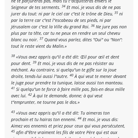
ne te parjureras pas, mais tu t"acquitteras envers le
34
Seigneur de tes serments.
Et moi, je vous dis de ne pas
35
jurer du tout: ni par le ciel car c"est le trône de Dieu,
ni
par la terre car c"est l"escabeau de ses pieds, ni par
36
Jérusalem car c"est la Ville du grand Roi.
Ne jure pas non
plus par ta tête, car tu ne peux en rendre un seul cheveu
37
blanc ou noir.
Quand vous parlez, dites "Oui" ou "Non":
tout le reste vient du Malin.»
38
«Vous avez appris qu"il a été dit: Œil pour œil et dent
39
pour dent.
Et moi, je vous dis de ne pas résister au
méchant. Au contraire, si quelqu"un te gifle sur la joue
40
droite, tends-lui aussi l"autre.
À qui veut te mener devant
le juge pour prendre ta tunique, laisse aussi ton manteau.
41
Si quelqu"un te force à faire mille pas, fais-en deux mille
42
avec lui.
À qui te demande, donne; à qui veut
t"emprunter, ne tourne pas le dos.»
43
«Vous avez appris qu"il a été dit: Tu aimeras ton
44
prochain et tu haïras ton ennemi.
Et moi, je vous dis:
Aimez vos ennemis et priez pour ceux qui vous persécutent,
45
afin d"être vraiment les fils de votre Père qui est aux