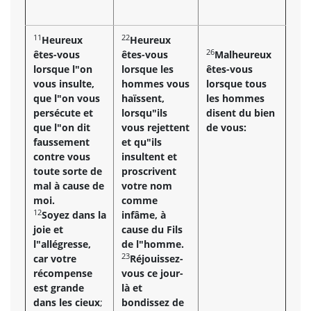
11
22
Heureux
Heureux
26
êtes-vous
êtes-vous
Malheureux
lorsque l"on
lorsque les
êtes-vous
vous insulte,
hommes vous
lorsque tous
que l"on vous
haïssent,
les hommes
persécute et
lorsqu"ils
disent du bien
que l"on dit
vous rejettent
de vous:
faussement
et qu"ils
contre vous
insultent et
toute sorte de
proscrivent
mal à cause de
votre nom
moi.
comme
12
Soyez dans la
infâme, à
joie et
cause du Fils
l"allégresse,
de l"homme.
23
car votre
Réjouissez-
récompense
vous ce jour-
est grande
là et
dans les cieux
;
bondissez de