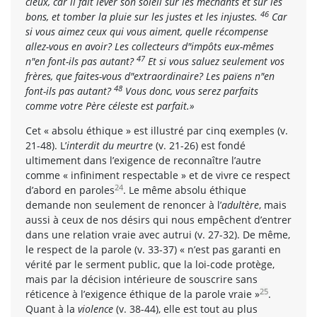
cieux, car il fait lever son soleil sur les méchants et sur les
46
bons, et tomber la pluie sur les justes et les injustes.
Car
si vous aimez ceux qui vous aiment, quelle récompense
allez-vous en avoir? Les collecteurs d"impôts eux-mêmes
47
n"en font-ils pas autant?
Et si vous saluez seulement vos
frères, que faites-vous d"extraordinaire? Les païens n"en
48
font-ils pas autant?
Vous donc, vous serez parfaits
comme votre Père céleste est parfait.»
Cet « absolu éthique » est illustré par cinq exemples (v.
21-48). L’
interdit du meurtre
(v. 21-26) est fondé
ultimement dans l’exigence de reconnaître l’autre
comme « infiniment respectable » et de vivre ce respect
24
d’abord en paroles
. Le même absolu éthique
demande non seulement de renoncer à l’
adultère
, mais
aussi à ceux de nos désirs qui nous empêchent d’entrer
dans une relation vraie avec autrui (v. 27-32). De même,
le respect de la parole (v. 33-37) « n’est pas garanti en
vérité par le serment public, que la loi-code protège,
mais par la décision intérieure de souscrire sans
25
réticence à l’exigence éthique de la parole vraie »
.
Quant à la
violence
(v. 38-44), elle est tout au plus