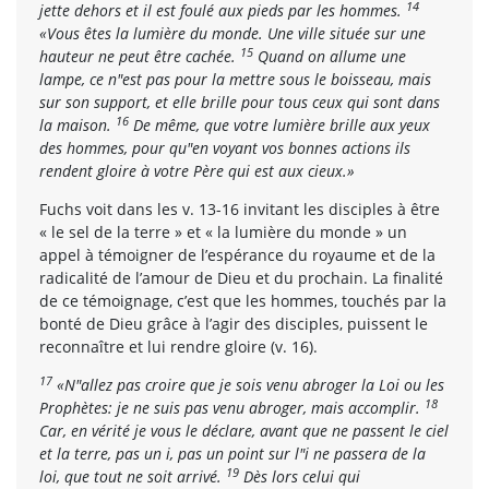
14
jette dehors et il est foulé aux pieds par les hommes.
«Vous êtes la lumière du monde. Une ville située sur une
15
hauteur ne peut être cachée.
Quand on allume une
lampe, ce n"est pas pour la mettre sous le boisseau, mais
sur son support, et elle brille pour tous ceux qui sont dans
16
la maison.
De même, que votre lumière brille aux yeux
des hommes, pour qu"en voyant vos bonnes actions ils
rendent gloire à votre Père qui est aux cieux.»
Fuchs voit dans les v. 13-16 invitant les disciples à être
« le sel de la terre » et « la lumière du monde » un
appel à témoigner de l’espérance du royaume et de la
radicalité de l’amour de Dieu et du prochain. La finalité
de ce témoignage, c’est que les hommes, touchés par la
bonté de Dieu grâce à l’agir des disciples, puissent le
reconnaître et lui rendre gloire (v. 16).
17
«N"allez pas croire que je sois venu abroger la Loi ou les
18
Prophètes: je ne suis pas venu abroger, mais accomplir.
Car, en vérité je vous le déclare, avant que ne passent le ciel
et la terre, pas un i, pas un point sur l"i ne passera de la
19
loi, que tout ne soit arrivé.
Dès lors celui qui