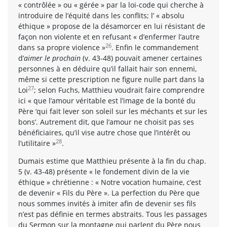
« contrôlée » ou « gérée » par la loi-code qui cherche à
introduire de l’équité dans les conflits; l’ « absolu
éthique » propose de la désamorcer en lui résistant de
façon non violente et en refusant « d’enfermer l’autre
26
dans sa propre violence »
. Enfin le commandement
d’
aimer le prochain
(v. 43-48) pouvait amener certaines
personnes à en déduire qu’il fallait haïr son ennemi,
même si cette prescription ne figure nulle part dans la
27
Loi
; selon Fuchs, Matthieu voudrait faire comprendre
ici « que l’amour véritable est l’image de la bonté du
Père ‘qui fait lever son soleil sur les méchants et sur les
bons’. Autrement dit, que l’amour ne choisit pas ses
bénéficiaires, qu’il vise autre chose que l’intérêt ou
28
l’utilitaire »
.
Dumais estime que Matthieu présente à la fin du chap.
5 (v. 43-48) présente « le fondement divin de la vie
éthique » chrétienne : « Notre vocation humaine, c’est
de devenir « Fils du Père ». La perfection du Père que
nous sommes invités à imiter afin de devenir ses fils
n’est pas définie en termes abstraits. Tous les passages
du Sermon sur la montagne qui parlent du Père nous