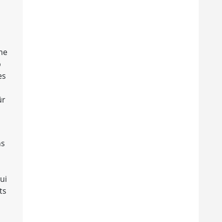
me
p
es
ûr
ns
ui
ts