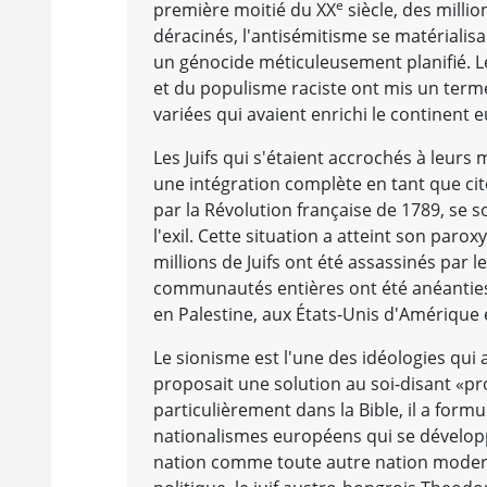
e
première moitié du XX
siècle, des millio
déracinés, l'antisémitisme se matérialisa
un génocide méticuleusement planifié. 
et du populisme raciste ont mis un term
variées qui avaient enrichi le continent
Les Juifs qui s'étaient accrochés à leur
une intégration complète en tant que cit
par la Révolution française de 1789, se s
l'exil. Cette situation a atteint son pa
millions de Juifs ont été assassinés par 
communautés entières ont été anéanties e
en Palestine, aux États-Unis d'Amérique
Le sionisme est l'une des idéologies qui 
proposait une solution au soi-disant «prob
particulièrement dans la Bible, il a form
nationalismes européens qui se développa
nation comme toute autre nation moderne,