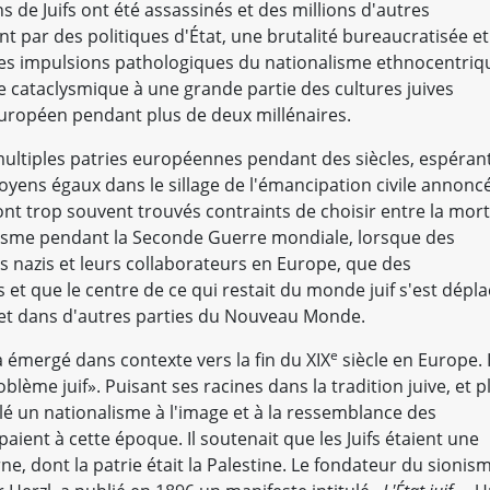
ns de Juifs ont été assassinés et des millions d'autres
nt par des politiques d'État, une brutalité bureaucratisée et
Les impulsions pathologiques du nationalisme ethnocentriq
e cataclysmique à une grande partie des cultures juives
 européen pendant plus de deux millénaires.
s multiples patries européennes pendant des siècles, espéran
oyens égaux dans le sillage de l'émancipation civile annonc
ont trop souvent trouvés contraints de choisir entre la mort
roxysme pendant la Seconde Guerre mondiale, lorsque des
les nazis et leurs collaborateurs en Europe, que des
t que le centre de ce qui restait du monde juif s'est dépla
 et dans d'autres parties du Nouveau Monde.
e
a émergé dans contexte vers la fin du XIX
siècle en Europe. I
lème juif». Puisant ses racines dans la tradition juive, et p
ulé un nationalisme à l'image et à la ressemblance des
ient à cette époque. Il soutenait que les Juifs étaient une
 dont la patrie était la Palestine. Le fondateur du sionis