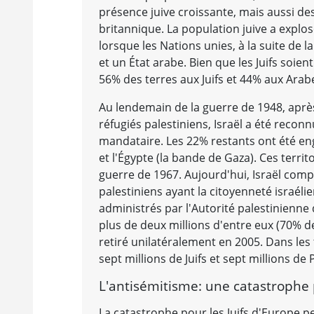
présence juive croissante, mais aussi des
britannique. La population juive a explo
lorsque les Nations unies, à la suite de l
et un État arabe. Bien que les Juifs soient
56% des terres aux Juifs et 44% aux Arabe
Au lendemain de la guerre de 1948, après
réfugiés palestiniens, Israël a été reco
mandataire. Les 22% restants ont été engl
et l'Égypte (la bande de Gaza). Ces territ
guerre de 1967. Aujourd'hui, Israël compt
palestiniens ayant la citoyenneté israélie
administrés par l'Autorité palestinienne 
plus de deux millions d'entre eux (70% de
retiré unilatéralement en 2005. Dans les t
sept millions de Juifs et sept millions de 
L'antisémitisme: une catastrophe 
La catastrophe pour les Juifs d'Europe 