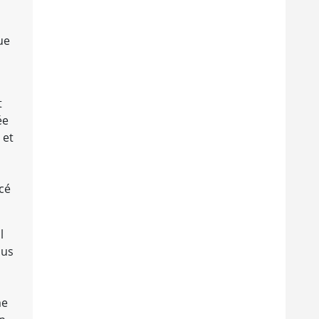
ue
t
ée
 et
cé
l
lus
me