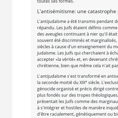
toutes ses formes.
L'antisémitisme: une catastrophe p
L'antijudaïsme a été transmis pendant de
répandu. Les Juifs étaient définis comme
des aveugles continuant à nier qu'il était
souvent été discriminés et marginalisés,
siècles à cause d'un enseignement du mépr
judaïsme. Les Juifs qui cherchaient à éc
accepter «la vérité» et, en devenant chré
chrétienne, bien que même cela n'ait pas é
L'antijudaïsme s'est transformé en antis
e
la seconde moitié du XIX
siècle. L'exclus
génocide organisé et précis dirigé contre 
plus fondés sur des tropes théologiques
présentait les Juifs comme des marginaux
à s'intégrer et hostiles de manière inqui
d'être racialement, génétiquement ou bio