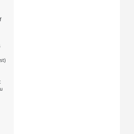
f
s
st)
t
eu