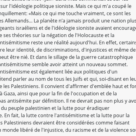
et sur l'idéologie politique sioniste. Mais ce qui m'a coupé le
 tranquillement: «Mais ce qui me touche vraiment, ce sont les
s Allemands... La planète n’a jamais produit une nation plu
rigeants israéliens et de l'idéologie sioniste avaient encourag
e ses théories sur la négation de l'Holocauste et la
tisémitisme reste une réalité aujourd'hui. En effet, certain
tre leur identité, de discriminations, d'injustices et même de
 peut être nié. Et dans le sillage de la guerre catastrophique
 l'antisémitisme semble avoir atteint un nouveau sommet.
ntisémitisme est également liée aux politiques d'un
end parler au nom de tous les Juifs et qui, soi-disant en le
es Palestiniens. Il convient d'affirmer d'emblée haut et fo
 à Gaza, ainsi que pour la fin de l'occupation et de la
pas antisémite par définition. Il ne devrait pas non plus y avo
on du peuple palestinien et la lutte pour éradiquer
 En fait, la lutte contre l'antisémitisme et la lutte pour la
té des Palestiniens devraient être considérées comme faisant
monde libéré de l'injustice, du racisme et de la violence s