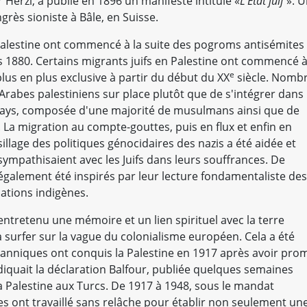
 Herzl, a publié en 1896 un manifeste intitulé «
L'État juif
». 
grès sioniste à Bâle, en Suisse.
Palestine ont commencé à la suite des pogroms antisémites
 1880. Certains migrants juifs en Palestine ont commencé 
e
lus en plus exclusive à partir du début du XX
siècle. Nomb
Arabes palestiniens sur place plutôt que de s'intégrer dans 
pays, composée d'une majorité de musulmans ainsi que de
. La migration au compte-gouttes, puis en flux et enfin en
sillage des politiques génocidaires des nazis a été aidée et
ympathisaient avec les Juifs dans leurs souffrances. De
alement été inspirés par leur lecture fondamentaliste des
lations indigènes.
 entretenu une mémoire et un lien spirituel avec la terre
 à surfer sur la vague du colonialisme européen. Cela a été
itanniques ont conquis la Palestine en 1917 après avoir pro
ndiquait la déclaration Balfour, publiée quelques semaines
a Palestine aux Turcs. De 1917 à 1948, sous le mandat
tes ont travaillé sans relâche pour établir non seulement un