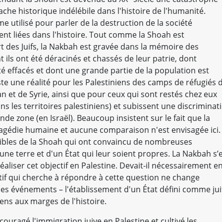
ache historique indélébile dans l'histoire de l'humanité.
e utilisé pour parler de la destruction de la société
nt liées dans l'histoire. Tout comme la Shoah est
rt des Juifs, la Nakbah est gravée dans la mémoire des
t ils ont été déracinés et chassés de leur patrie, dont
été effacés et dont une grande partie de la population est
e une réalité pour les Palestiniens des camps de réfugiés 
an et de Syrie, ainsi que pour ceux qui sont restés chez eux
ns les territoires palestiniens) et subissent une discriminat
e zone (en Israël). Beaucoup insistent sur le fait que la
agédie humaine et aucune comparaison n'est envisagée ici.
ibles de la Shoah qui ont convaincu de nombreuses
une terre et d'un État qui leur soient propres. La Nakbah s’
éaliser cet objectif en Palestine. Devait-il nécessairement e
tif qui cherche à répondre à cette question ne change
ces événements – l'établissement d'un État défini comme jui
iens aux marges de l'histoire.
ncouragé l'immigration juive en Palestine et cultivé les