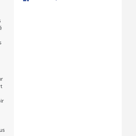
s
é
s
ur
rt
ir
ous