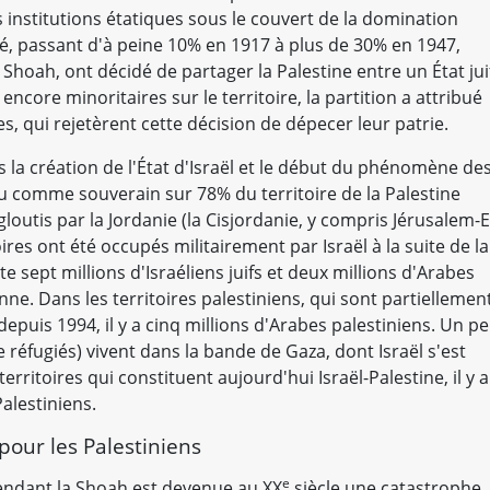
 institutions étatiques sous le couvert de la domination
sé, passant d'à peine 10% en 1917 à plus de 30% en 1947,
a Shoah, ont décidé de partager la Palestine entre un État jui
 encore minoritaires sur le territoire, la partition a attribué
s, qui rejetèrent cette décision de dépecer leur patrie.
 la création de l'État d'Israël et le début du phénomène de
nnu comme souverain sur 78% du territoire de la Palestine
outis par la Jordanie (la Cisjordanie, y compris Jérusalem-E
oires ont été occupés militairement par Israël à la suite de la
e sept millions d'Israéliens juifs et deux millions d'Arabes
nne. Dans les territoires palestiniens, qui sont partiellemen
depuis 1994, il y a cinq millions d'Arabes palestiniens. Un p
 réfugiés) vivent dans la bande de Gaza, dont Israël s'est
erritoires qui constituent aujourd'hui Israël-Palestine, il y a
Palestiniens.
pour les Palestiniens
e
pendant la Shoah est devenue au XX
siècle une catastrophe