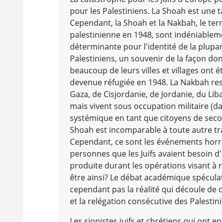
pour les Palestiniens. La Shoah est une t
Cependant, la Shoah et la Nakbah, le term
palestinienne en 1948, sont indéniableme
déterminante pour l'identité de la plupa
Palestiniens, un souvenir de la façon don
beaucoup de leurs villes et villages ont 
devenue réfugiée en 1948. La Nakbah rest
Gaza, de Cisjordanie, de Jordanie, du Lib
mais vivent sous occupation militaire (da
systémique en tant que citoyens de second
Shoah est incomparable à toute autre tr
Cependant, ce sont les événements horr
personnes que les Juifs avaient besoin d'
produite durant les opérations visant à r
être ainsi? Le débat académique spécula
cependant pas la réalité qui découle de 
et la relégation consécutive des Palestin
Les sionistes juifs et chrétiens qui ont e