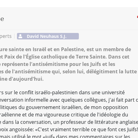
ne
perts
David Neuhaus S.J.
ure sainte en Israël et en Palestine, est un membre de
 Paix de l'Église catholique de Terre Sainte. Dans cet
e représente l'antisémitisme pour les Juifs et les
s de l'antisémitisme qui, selon lui, délégitiment la lutte
tine d'aujourd'hui.
s sur le conflit israélo-palestinien dans une université
versation informelle avec quelques collègues, j'ai fait part 
litiques du gouvernement israélien, de mon opposition
aélienne et de ma vigoureuse critique de l'idéologie du
 dans la conversation, un professeur de littérature anglais
oix angoissée: «C'est vraiment terrible ce que font ces Juifs!
jamais utilisé le mot «juif» dans mes commentaires sur les