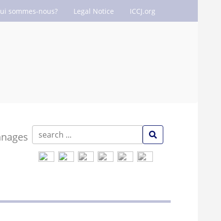
ui sommes-nous?
Legal Notice
ICCJ.org
nnages