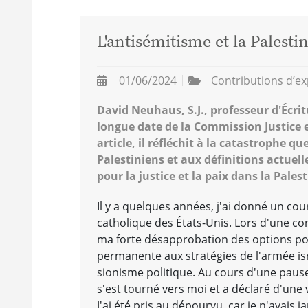
L'antisémitisme et la Palesti
01/06/2024
Contributions d’ex
David Neuhaus, S.J., professeur d'Écrit
longue date de la Commission Justice et
article, il réfléchit à la catastrophe qu
Palestiniens et aux définitions actuelle
pour la justice et la paix dans la Pales
Il y a quelques années, j'ai donné un cour
catholique des États-Unis. Lors d'une con
ma forte désapprobation des options po
permanente aux stratégies de l'armée isr
sionisme politique. Au cours d'une pause
s'est tourné vers moi et a déclaré d'une v
J'ai été pris au dépourvu, car je n'avais 