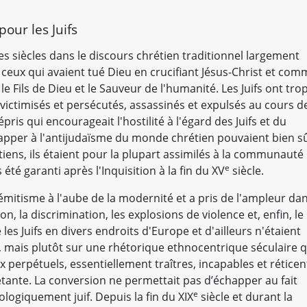
our les Juifs
s siècles dans le discours chrétien traditionnel largement
 ceux qui avaient tué Dieu en crucifiant Jésus-Christ et com
 le Fils de Dieu et le Sauveur de l'humanité. Les Juifs ont tro
 victimisés et persécutés, assassinés et expulsés au cours d
is qui encourageait l'hostilité à l'égard des Juifs et du
happer à l'antijudaïsme du monde chrétien pouvaient bien s
tiens, ils étaient pour la plupart assimilés à la communauté
e
té garanti après l'Inquisition à la fin du XV
siècle.
émitisme à l'aube de la modernité et a pris de l'ampleur da
ion, la discrimination, les explosions de violence et, enfin, le
les Juifs en divers endroits d'Europe et d'ailleurs n'étaient
, mais plutôt sur une rhétorique ethnocentrique séculaire q
 perpétuels, essentiellement traîtres, incapables et réticen
étante. La conversion ne permettait pas d’échapper au fait
e
logiquement juif. Depuis la fin du XIX
siècle et durant la