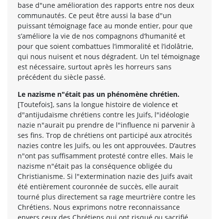
base d"une amélioration des rapports entre nos deux
communautés. Ce peut être aussi la base d"un
puissant témoignage face au monde entier, pour que
s’améliore la vie de nos compagnons d’humanité et
pour que soient combattues l’immoralité et l’idolâtrie,
qui nous nuisent et nous dégradent. Un tel témoignage
est nécessaire, surtout après les horreurs sans
précédent du siècle passé.
Le nazisme n"était pas un phénomène chrétien.
[Toutefois], sans la longue histoire de violence et
d"antijudaïsme chrétiens contre les Juifs, l"idéologie
nazie n"aurait pu prendre de l"influence ni parvenir à
ses fins. Trop de chrétiens ont participé aux atrocités
nazies contre les Juifs, ou les ont approuvées. D’autres
n"ont pas suffisamment protesté contre elles. Mais le
nazisme n"était pas la conséquence obligée du
Christianisme. Si l"extermination nazie des Juifs avait
été entièrement couronnée de succès, elle aurait
tourné plus directement sa rage meurtrière contre les
Chrétiens. Nous exprimons notre reconnaissance
envers ceux des Chrétiens qui ont risqué ou sacrifié