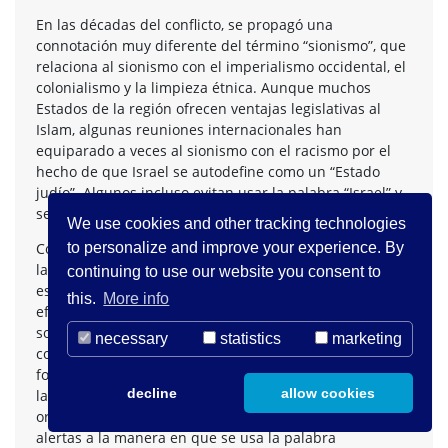
En las décadas del conflicto, se propagó una
connotación muy diferente del término “sionismo”, que
relaciona al sionismo con el imperialismo occidental, el
colonialismo y la limpieza étnica. Aunque muchos
Estados de la región ofrecen ventajas legislativas al
Islam, algunas reuniones internacionales han
equiparado a veces al sionismo con el racismo por el
hecho de que Israel se autodefine como un “Estado
judío”. Algunos incluso evitan usar la palabra “Israel” y
se refieren en cambio a “la entidad sionista”.
We use cookies and other tracking technologies
Con todas estas asociaciones contradictorias, no llama
to personalize and improve your experience. By
la atención que el uso de la palabra “sionismo” como
continuing to use our website you consent to
eslogan, en forma positiva o negativa, provoque un
this.
More info
efecto inmediatamente polarizador en las discusiones
sobre el Medio Oriente. La palabra se volvió tan
necessary
statistics
marketing
confusa que, por ejemplo, algunos dan por sentado, en
forma incorrecta, que el sionismo es incompatible con
decline
allow cookies
la fundación de un Estado palestino. Aconsejamos a las
organizaciones miembros que estén particularmente
alertas a la manera en que se usa la palabra