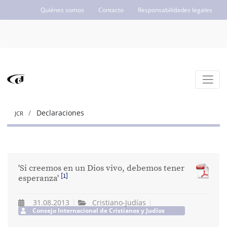
Quiénes somos
Contacto
Responsabilidades legales
ICCJ.org
Declaraciones
JCR
'Si creemos en un Dios vivo, debemos tener
[1]
esperanza'
31.08.2013
Cristiano-Judías
Consejo Internacional de Cristianos y Judíos