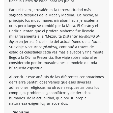
tiene la Tierra de Israel para los judíos.
Para el Islam, Jerusalén es la tercera ciudad más
sagrada después de la Meca y Medina. De hecho, al
principio los musulmanes miraban hacia Jerusalén al
orar, pero luego se cambió por la Meca. El Corán y el
Hadiz cuentan que el profeta Mahoma fue llevado
milagrosamente a la “Mezquita Distante” (
al-Masjid al-
Aqsa
) en Jerusalén, el sitio del actual Domo de la Roca.
Su “Viaje Nocturno” (
al-mi'raj
) continuó a través de
estadios celestiales cada vez más elevados y finalmente
llegó a la Divina Presencia. Ese viaje sobrenatural es
considerado por los musulmanes el modelo de toda
búsqueda espiritual.
Al concluir este análisis de las diferentes connotaciones
de “Tierra Santa”, observamos que esas diversas
adhesiones religiosas no ofrecen respuestas para los
complejos problemas geopolíticos y de derechos
humanos de la actualidad, que por su propia
naturaleza exigen lograr acuerdos.
Sionismo