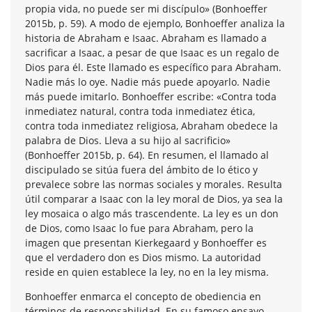
propia vida, no puede ser mi discípulo» (Bonhoeffer
2015b, p. 59). A modo de ejemplo, Bonhoeffer analiza la
historia de Abraham e Isaac. Abraham es llamado a
sacrificar a Isaac, a pesar de que Isaac es un regalo de
Dios para él. Este llamado es específico para Abraham.
Nadie más lo oye. Nadie más puede apoyarlo. Nadie
más puede imitarlo. Bonhoeffer escribe: «Contra toda
inmediatez natural, contra toda inmediatez ética,
contra toda inmediatez religiosa, Abraham obedece la
palabra de Dios. Lleva a su hijo al sacrificio»
(Bonhoeffer 2015b, p. 64). En resumen, el llamado al
discipulado se sitúa fuera del ámbito de lo ético y
prevalece sobre las normas sociales y morales. Resulta
útil comparar a Isaac con la ley moral de Dios, ya sea la
ley mosaica o algo más trascendente. La ley es un don
de Dios, como Isaac lo fue para Abraham, pero la
imagen que presentan Kierkegaard y Bonhoeffer es
que el verdadero don es Dios mismo. La autoridad
reside en quien establece la ley, no en la ley misma.
Bonhoeffer enmarca el concepto de obediencia en
términos de responsabilidad. En su famoso ensayo