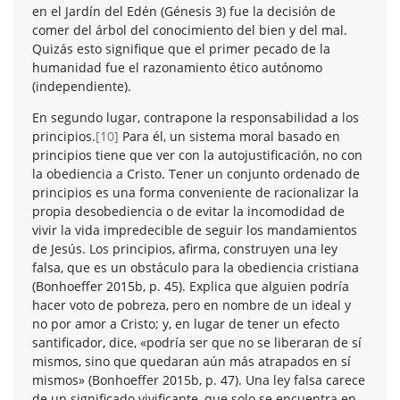
en el Jardín del Edén (Génesis 3) fue la decisión de
comer del árbol del conocimiento del bien y del mal.
Quizás esto signifique que el primer pecado de la
humanidad fue el razonamiento ético autónomo
(independiente).
En segundo lugar, contrapone la responsabilidad a los
principios.
[10]
Para él, un sistema moral basado en
principios tiene que ver con la autojustificación, no con
la obediencia a Cristo. Tener un conjunto ordenado de
principios es una forma conveniente de racionalizar la
propia desobediencia o de evitar la incomodidad de
vivir la vida impredecible de seguir los mandamientos
de Jesús. Los principios, afirma, construyen una ley
falsa, que es un obstáculo para la obediencia cristiana
(Bonhoeffer 2015b, p. 45). Explica que alguien podría
hacer voto de pobreza, pero en nombre de un ideal y
no por amor a Cristo; y, en lugar de tener un efecto
santificador, dice, «podría ser que no se liberaran de sí
mismos, sino que quedaran aún más atrapados en sí
mismos» (Bonhoeffer 2015b, p. 47). Una ley falsa carece
de un significado vivificante, que solo se encuentra en