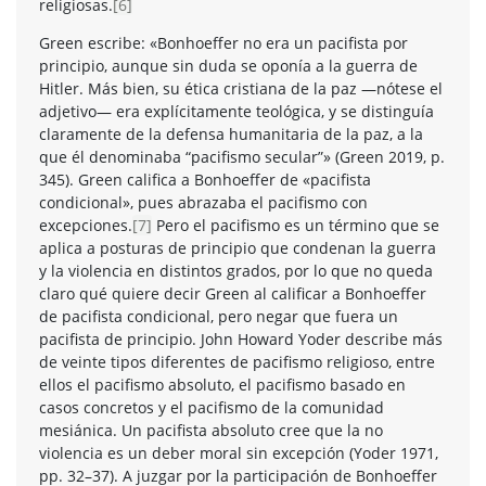
religiosas.
[6]
Green escribe: «Bonhoeffer no era un pacifista por
principio, aunque sin duda se oponía a la guerra de
Hitler. Más bien, su ética cristiana de la paz —nótese el
adjetivo— era explícitamente teológica, y se distinguía
claramente de la defensa humanitaria de la paz, a la
que él denominaba “pacifismo secular”» (Green 2019, p.
345). Green califica a Bonhoeffer de «pacifista
condicional», pues abrazaba el pacifismo con
excepciones.
[7]
Pero el pacifismo es un término que se
aplica a posturas de principio que condenan la guerra
y la violencia en distintos grados, por lo que no queda
claro qué quiere decir Green al calificar a Bonhoeffer
de pacifista condicional, pero negar que fuera un
pacifista de principio. John Howard Yoder describe más
de veinte tipos diferentes de pacifismo religioso, entre
ellos el pacifismo absoluto, el pacifismo basado en
casos concretos y el pacifismo de la comunidad
mesiánica. Un pacifista absoluto cree que la no
violencia es un deber moral sin excepción (Yoder 1971,
pp. 32–37). A juzgar por la participación de Bonhoeffer