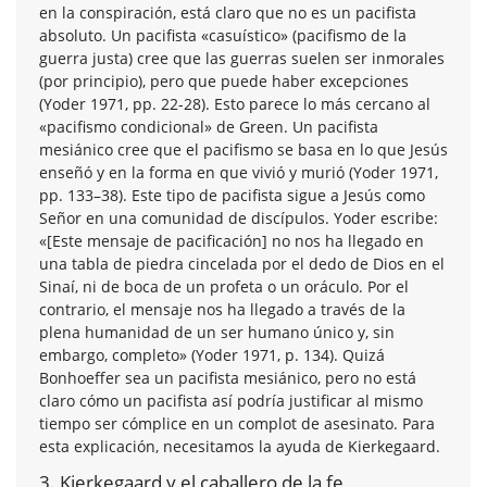
en la conspiración, está claro que no es un pacifista
absoluto. Un pacifista «casuístico» (pacifismo de la
guerra justa) cree que las guerras suelen ser inmorales
(por principio), pero que puede haber excepciones
(Yoder 1971, pp. 22-28). Esto parece lo más cercano al
«pacifismo condicional» de Green. Un pacifista
mesiánico cree que el pacifismo se basa en lo que Jesús
enseñó y en la forma en que vivió y murió (Yoder 1971,
pp. 133–38). Este tipo de pacifista sigue a Jesús como
Señor en una comunidad de discípulos. Yoder escribe:
«[Este mensaje de pacificación] no nos ha llegado en
una tabla de piedra cincelada por el dedo de Dios en el
Sinaí, ni de boca de un profeta o un oráculo. Por el
contrario, el mensaje nos ha llegado a través de la
plena humanidad de un ser humano único y, sin
embargo, completo» (Yoder 1971, p. 134). Quizá
Bonhoeffer sea un pacifista mesiánico, pero no está
claro cómo un pacifista así podría justificar al mismo
tiempo ser cómplice en un complot de asesinato. Para
esta explicación, necesitamos la ayuda de Kierkegaard.
3. Kierkegaard y el caballero de la fe