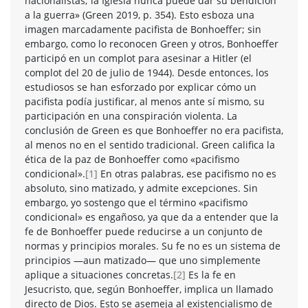
nacionalistas; la Iglesia nunca puede dar su bendición
a la guerra» (Green 2019, p. 354). Esto esboza una
imagen marcadamente pacifista de Bonhoeffer; sin
embargo, como lo reconocen Green y otros, Bonhoeffer
participó en un complot para asesinar a Hitler (el
complot del 20 de julio de 1944). Desde entonces, los
estudiosos se han esforzado por explicar cómo un
pacifista podía justificar, al menos ante sí mismo, su
participación en una conspiración violenta. La
conclusión de Green es que Bonhoeffer no era pacifista,
al menos no en el sentido tradicional. Green califica la
ética de la paz de Bonhoeffer como «pacifismo
condicional».
[1]
En otras palabras, ese pacifismo no es
absoluto, sino matizado, y admite excepciones. Sin
embargo, yo sostengo que el término «pacifismo
condicional» es engañoso, ya que da a entender que la
fe de Bonhoeffer puede reducirse a un conjunto de
normas y principios morales. Su fe no es un sistema de
principios —aun matizado— que uno simplemente
aplique a situaciones concretas.
[2]
Es la fe en
Jesucristo, que, según Bonhoeffer, implica un llamado
directo de Dios. Esto se asemeja al existencialismo de