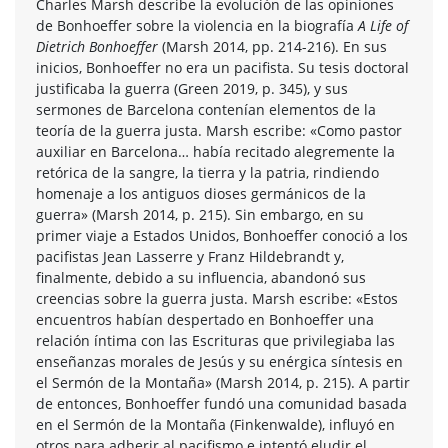
Charles Marsh describe la evolución de las opiniones
de Bonhoeffer sobre la violencia en la biografía
A Life of
Dietrich Bonhoeffer
(Marsh 2014, pp. 214-216). En sus
inicios, Bonhoeffer no era un pacifista. Su tesis doctoral
justificaba la guerra (Green 2019, p. 345), y sus
sermones de Barcelona contenían elementos de la
teoría de la guerra justa. Marsh escribe: «Como pastor
auxiliar en Barcelona… había recitado alegremente la
retórica de la sangre, la tierra y la patria, rindiendo
homenaje a los antiguos dioses germánicos de la
guerra» (Marsh 2014, p. 215). Sin embargo, en su
primer viaje a Estados Unidos, Bonhoeffer conoció a los
pacifistas Jean Lasserre y Franz Hildebrandt y,
finalmente, debido a su influencia, abandonó sus
creencias sobre la guerra justa. Marsh escribe: «Estos
encuentros habían despertado en Bonhoeffer una
relación íntima con las Escrituras que privilegiaba las
enseñanzas morales de Jesús y su enérgica síntesis en
el Sermón de la Montaña» (Marsh 2014, p. 215). A partir
de entonces, Bonhoeffer fundó una comunidad basada
en el Sermón de la Montaña (Finkenwalde), influyó en
otros para adherir al pacifismo e intentó eludir el