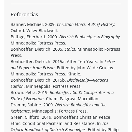
Referencias
Banner, Michael. 2009.
Christian Ethics: A Brief History.
Oxford: Wiley-Blackwell.
Bethge, Eberhard. 2000.
Dietrich Bonhoeffer: A Biography
.
Minneapolis: Fortress Press.
Bonhoeffer, Dietrich. 2005.
Ethics
. Minneapolis: Fortress
Press.
Bonhoeffer, Dietrich. 2015a. After Ten Years. In
Letter
and Papers from Prison.
Edited by John W. de Gruchy.
Minneapolis: Fortress Press. Kindle.
Bonhoeffer, Dietrich. 2015b.
Discipleship—Reader’s
Edition
. Minneapolis: Fortress Press.
Brown, Petra. 2019.
Bonhoeffer: God’s Conspirator in a
State of Exception
. Cham: Palgrave Macmillan.
Dramm, Sabine. 2009.
Dietrich Bonhoeffer and the
Resistance
. Minneapolis: Fortress Press.
Green, Clifford. 2019. Bonhoeffer’s Christian Peace
Ethic, Conditional Pacifism, and Resistance. In
The
Oxford Handbook of Dietrich Bonhoeffer
. Edited by Philip