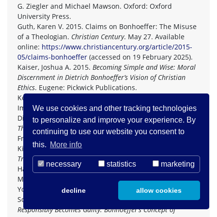
G. Ziegler and Michael Mawson. Oxford: Oxford
University Press.
Guth, Karen V. 2015. Claims on Bonhoeffer: The Misuse
of a Theologian.
Christian Century
. May 27. Available
online:
https://www.christiancentury.org/article/2015-
05/claims-bonhoeffer
(accessed on 19 February 2025).
Kaiser, Joshua A. 2015.
Becoming Simple and Wise: Moral
Discernment in Dietrich Bonhoeffer’s Vision of Christian
Ethics
. Eugene: Pickwick Publications.
Kelley, Geffrey B. 2017. Kierkegaard as ‘Antidote’ and as
Impact on Dietrich Bonhoeffer’s Concept of Christian
We use cookies and other tracking technologies
Discipleship. In
Bonhoeffer’s Intellectual Formation:
to personalize and improve your experience. By
Theology and Philosophy in His Thought
. Edited by Peter
continuing to use our website you consent to
Frick. Eugene: Wipf & Stock.
this.
More info
Kierkegaard, Soren. 2024.
Fear and
Trembling.
Translated by Alexander Jech. Indianapolis:
necessary
statistics
marketing
Hackett.
Marsh, Charles. 2014.
A Life of Dietrich Bonhoeffer.
New
York: Alfred A. Knopf.
decline
allow cookies
Schliesser, Christine. 2008.
Everyone Who Acts
Responsibly Becomes Guilty: Bonhoeffer’s Concept of