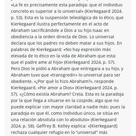
«La fe es precisamente esta paradoja: que el individuo
concreto es superior a lo universal» (Kierkegaard 2024,
p. 53). Esta es la suspensión teleológica de lo ético, que
Kierkegaard ilustra perfectamente en el acto de
Abraham sacrificándole a Dios a su hijo Isaac en
obediencia a la orden directa de Dios. Lo universal
declara que los padres no deben matar a sus hijos. En
palabras de Kierkegaard: «No hay expresión más
elevada de lo ético en la vida de Abraham que esta:
que el padre ame al hijo» (Kierkegaard 2024, p. 57).
Pero Dios le pidió a Abraham que entregara a su hijo, y
Abraham tuvo que «transgredir» lo universal para ser
obediente. «¿Por qué lo hizo Abraham?», responde
Kierkegaard, «Por amor a Dios» (Kierkegaard 2024, p.
57). «¿Cómo existía Abraham? Creía. Esta es la paradoja
por la que llega a situarse en la cúspide, algo que no
puede explicar con mayor claridad a nadie más; pues la
paradoja es que él, como individuo único, se sitúa en
una relación absoluta con lo absoluto» (Kierkegaard
2024, p. 58). Geffrey B. Kelley explica: «[Kierkegaard]
rechaza cualquier refugio en lo “universal” más