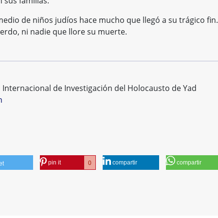
sus familias.
medio de niños judíos hace mucho que llegó a su trágico fin.
rdo, ni nadie que llore su muerte.
o Internacional de Investigación del Holocausto de Yad
m
pin it
compartir
compartir
0
et