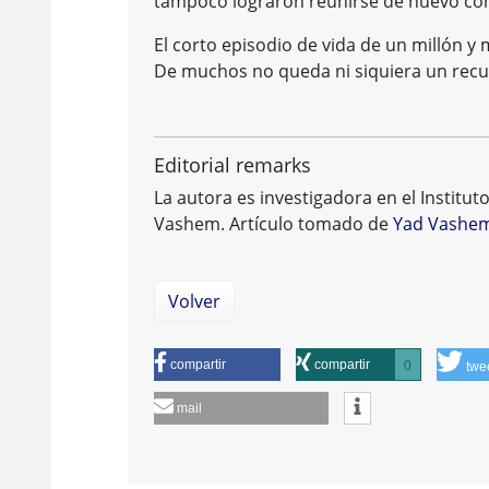
tampoco lograron reunirse de nuevo con 
El corto episodio de vida de un millón y 
De muchos no queda ni siquiera un recue
Editorial remarks
La autora es investigadora en el Institut
Vashem. Artículo tomado de
Yad Vashe
Volver
compartir
compartir
0
twe
mail