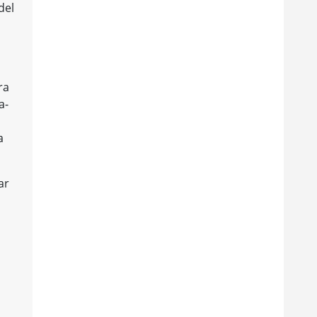
del
ra
a­
a
ar