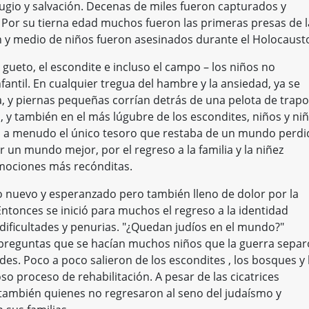
ugio y salvación. Decenas de miles fueron capturados y
Por su tierna edad muchos fueron las primeras presas de l
n y medio de niños fueron asesinados durante el Holocaust
 gueto, el escondite e incluso el campo – los niños no
ntil. En cualquier tregua del hambre y la ansiedad, ya se
ña, y piernas pequeñas corrían detrás de una pelota de trapo
, y también en el más lúgubre de los escondites, niños y ni
, a menudo el único tesoro que restaba de un mundo perdi
 un mundo mejor, por el regreso a la familia y la niñez
 emociones más recónditas.
lo nuevo y esperanzado pero también lleno de dolor por la
Entonces se inició para muchos el regreso a la identidad
dificultades y penurias. "¿Quedan judíos en el mundo?"
s preguntas que se hacían muchos niños que la guerra separ
es. Poco a poco salieron de los escondites , los bosques y 
 proceso de rehabilitación. A pesar de las cicatrices
 también quienes no regresaron al seno del judaísmo y