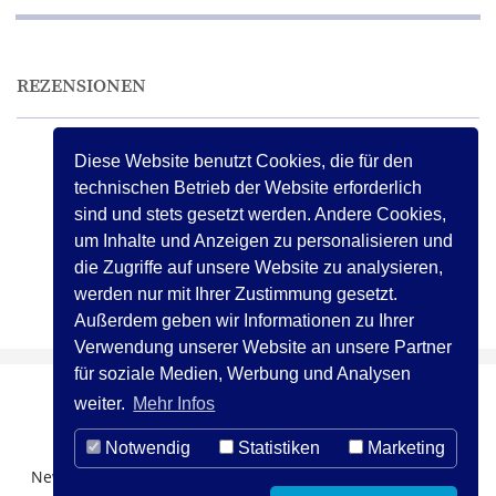
REZENSIONEN
Diese Website benutzt Cookies, die für den
technischen Betrieb der Website erforderlich
Vorherige
«
1
…
12
13
14
sind und stets gesetzt werden. Andere Cookies,
um Inhalte und Anzeigen zu personalisieren und
die Zugriffe auf unsere Website zu analysieren,
Vorherige
«
1
…
12
13
14
werden nur mit Ihrer Zustimmung gesetzt.
Außerdem geben wir Informationen zu Ihrer
Verwendung unserer Website an unsere Partner
für soziale Medien, Werbung und Analysen
weiter.
Mehr Infos
Notwendig
Statistiken
Marketing
Newsletter Registration
Über uns
Kontakt