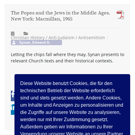
The Popes and the Jews in the Middle Ages.
New York: Macmillan, 1965
Christian History / Anti-Judaism / Antisemitism
Synan, Edward A.
Letting the chips fall where they may, Synan presents to
relevant Church texts and their historical contexts.
zurück
Diese Website benutzt Cookies, die für den
technischen Betrieb der Website erforderlich
0
0
sind und stets gesetzt werden. Andere Cookies,
um Inhalte und Anzeigen zu personalisieren und
die Zugriffe auf unsere Website zu analysieren,
werden nur mit Ihrer Zustimmung gesetzt.
Außerdem geben wir Informationen zu Ihrer
Verwendung unserer Website an unsere Partner