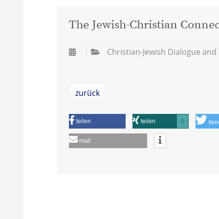
The Jewish-Christian Connec
Christian-Jewish Dialogue and
zurück
teilen
teilen
0
twe
mail