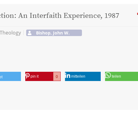
tion: An Interfaith Experience, 1987
 Theology
Bishop, John W.
pin it
mitteilen
teilen
0
et