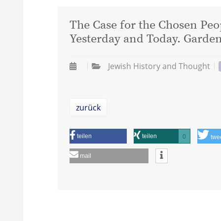
The Case for the Chosen Peop
Yesterday and Today. Garden
Jewish History and Thought
zurück
teilen
teilen
0
twe
mail