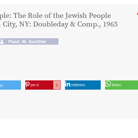
le: The Role of the Jewish People
 City, NY: Doubleday & Comp., 1965
Plaut, W. Gunther
pin it
mitteilen
teilen
0
et