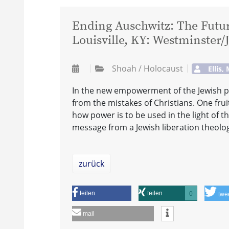
Ending Auschwitz: The Future
Louisville, KY: Westminster/
Shoah / Holocaust
Ellis,
In the new empowerment of the Jewish peop
from the mistakes of Christians. One fru
how power is to be used in the light of t
message from a Jewish liberation theolog
zurück
teilen
teilen
0
twe
mail