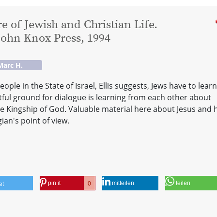
 of Jewish and Christian Life.
John Knox Press, 1994
 Marc H.
le in the State of Israel, Ellis suggests, Jews have to learn
itful ground for dialogue is learning from each other about
he Kingship of God. Valuable material here about Jesus and 
ian's point of view.
pin it
mitteilen
teilen
0
et